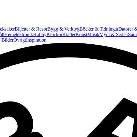
eksaker
Biljetter & Resor
Bygg & Verktyg
Böcker & Tidningar
Datorer &
ll
Hemelektronik
Hobby
Klockor
Kläder
Konst
Musik
Mynt & Sedlar
Saml
 Bilder
Övrigt
Inspiration