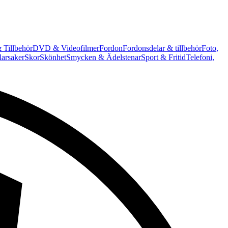
 Tillbehör
DVD & Videofilmer
Fordon
Fordonsdelar & tillbehör
Foto,
arsaker
Skor
Skönhet
Smycken & Ädelstenar
Sport & Fritid
Telefoni,