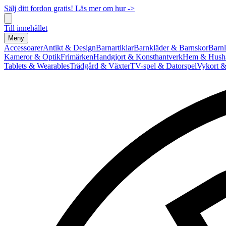
Sälj ditt fordon gratis! Läs mer om hur ->
Till innehållet
Meny
Accessoarer
Antikt & Design
Barnartiklar
Barnkläder & Barnskor
Barnl
Kameror & Optik
Frimärken
Handgjort & Konsthantverk
Hem & Hushå
Tablets & Wearables
Trädgård & Växter
TV-spel & Datorspel
Vykort &