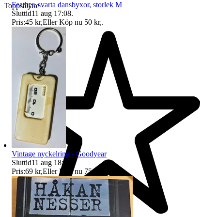
Feather, svarta dansbyxor, storlek M
Toppsäljare
Sluttid
11 aug 17:08
.
Pris:
45 kr
,
Eller Köp nu
50 kr
,
.
Vintage nyckelring - Goodyear
Sluttid
11 aug 18:40
.
Pris:
69 kr
,
Eller Köp nu
75 kr
,
.