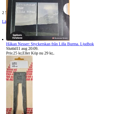
2 507 omdömen
Läs omdömen
Följ
Håkan Nesser: Styckerskan från Lilla Burma. Ljudbok
Sluttid
11 aug 20:09
.
Pris:
25 kr
,
Eller Köp nu
29 kr
,
.