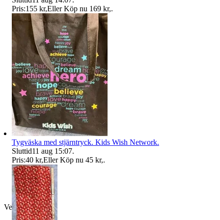
Pris:
155 kr
,
Eller Köp nu
169 kr
,
.
Tygväska med stjärntryck. Kids Wish Network.
Sluttid
11 aug 15:07
.
Pris:
40 kr
,
Eller Köp nu
45 kr
,
.
Verifierad