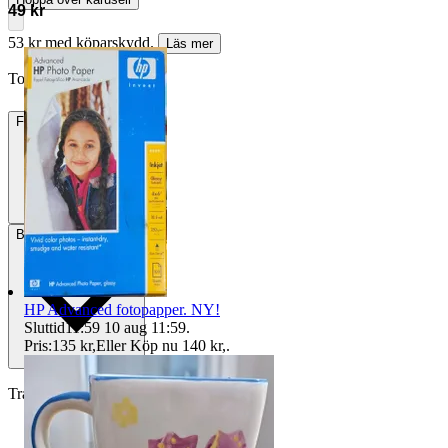
49 kr
53 kr med köparskydd.
Läs mer
TomOne vann auktionen
Frakt
Från 55 kr
Betalning
Via Tradera
HP Advanced fotopapper. NY!
Sluttid
11:59
10 aug 11:59
.
Pris:
135 kr
,
Eller Köp nu
140 kr
,
.
Traderas köparskydd