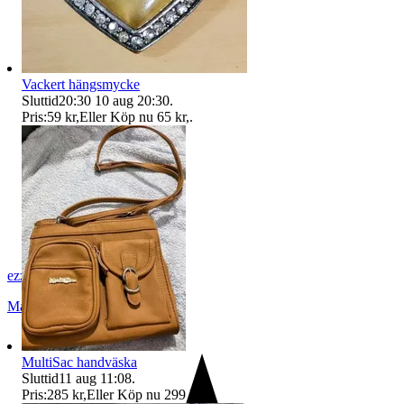
Vackert hängsmycke
Sluttid
20:30
10 aug 20:30
.
Pris:
59 kr
,
Eller Köp nu
65 kr
,
.
ezzz_ezzz
Malmö
,
Sverige
MultiSac handväska
Sluttid
11 aug 11:08
.
Pris:
285 kr
,
Eller Köp nu
299 kr
,
.