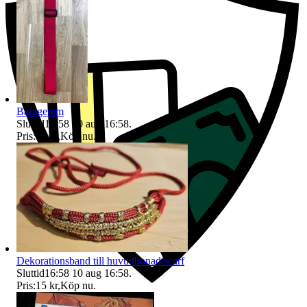
Baragerem
Sluttid
16:58
10 aug 16:58
.
Pris:
50 kr
,
Köp nu
.
Dekorationsband till huvudbonad/scarf
Sluttid
16:58
10 aug 16:58
.
Pris:
15 kr
,
Köp nu
.