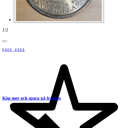
1
/
2
ezzz_ezzz
Köp mer och spara på frakten