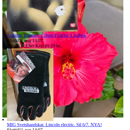
Suzanne Brøgger: Crème Fraîche. Ljudbok
Sluttid
11 aug 13:07
.
Pris:
25 kr
,
Eller Köp nu
29 kr
,
.
MIG Svetshandskar. Lincoln electric. Stl 6/7. NYA!
Sluttid
11 aug 14:07
.