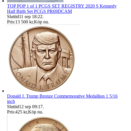
TOP POP 1 of 1 PCGS SET REGISTRY 2020 S Kennedy
Half Birth Set PCGS PR69DCAM
Sluttid
11 sep 18:22
.
Pris:
13 500 kr
,
Köp nu
.
Donald J. Trump Bronze Commemorative Medallion 1 5/16
inch
Sluttid
12 sep 09:17
.
Pris:
425 kr
,
Köp nu
.