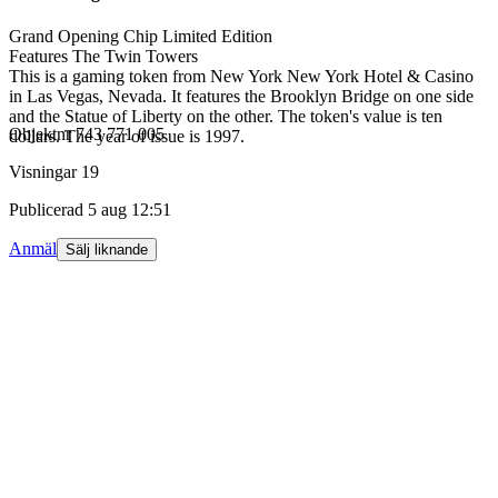
Grand Opening Chip Limited Edition
Features The Twin Towers
This is a gaming token from New York New York Hotel & Casino
in Las Vegas, Nevada. It features the Brooklyn Bridge on one side
and the Statue of Liberty on the other. The token's value is ten
Objektnr
743 771 005
dollars. The year of issue is 1997.
Visningar
19
Publicerad
5 aug 12:51
Anmäl
Sälj liknande