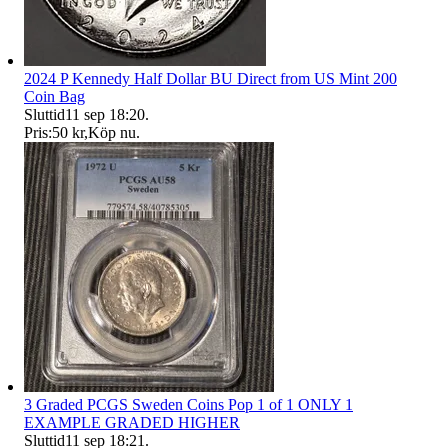
2024 P Kennedy Half Dollar BU Direct from US Mint 200
Coin Bag
Sluttid
11 sep 18:20
.
Pris:
50 kr
,
Köp nu
.
3 Graded PCGS Sweden Coins Pop 1 of 1 ONLY 1
EXAMPLE GRADED HIGHER
Sluttid
11 sep 18:21
.