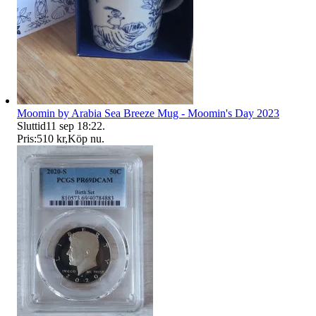
Moomin by Arabia Sea Breeze Mug - Moomin's Day 2023
Sluttid
11 sep 18:22
.
Pris:
510 kr
,
Köp nu
.