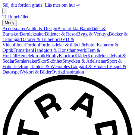
Sälj ditt fordon gratis! Läs mer om hur ->
Till innehållet
Meny
Accessoarer
Antikt & Design
Barnartiklar
Barnkläder &
Barnskor
Barnleksaker
Biljetter & Resor
Bygg & Verktyg
Böcker &
Tidningar
Datorer & Tillbehör
DVD &
Videofilmer
Fordon
Fordonsdelar & tillbehör
Foto, Kameror &
Optik
Frimärken
Handgjort & Konsthantverk
Hem &
Hushåll
Hemelektronik
Hobby
Klockor
Kläder
Konst
Musik
Mynt &
Sedlar
Samlarsaker
Skor
Skönhet
Smycken & Ädelstenar
Sport &
Fritid
Telefoni, Tablets & Wearables
Trädgård & Växter
TV-spel &
Datorspel
Vykort & Bilder
Övrigt
Inspiration