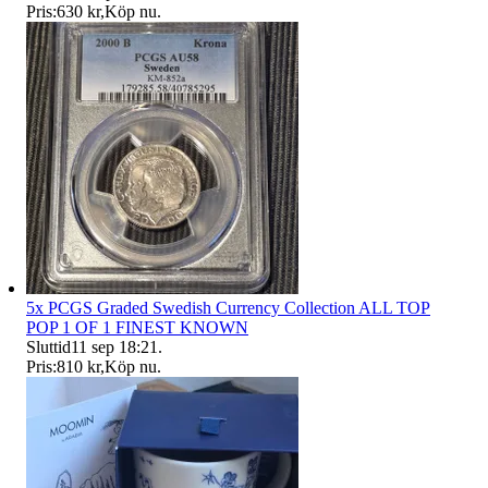
Pris:
630 kr
,
Köp nu
.
5x PCGS Graded Swedish Currency Collection ALL TOP
POP 1 OF 1 FINEST KNOWN
Sluttid
11 sep 18:21
.
Pris:
810 kr
,
Köp nu
.