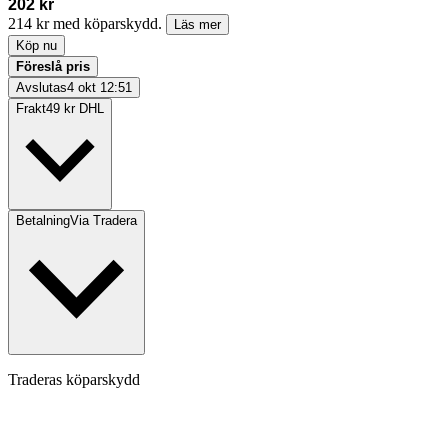
202 kr
214 kr med köparskydd.
Läs mer
Köp nu
Föreslå pris
Avslutas
4 okt 12:51
Frakt
49 kr DHL
Betalning
Via Tradera
Traderas köparskydd