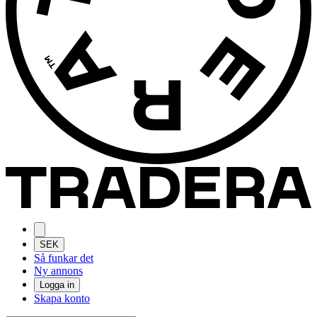
SEK
Så funkar det
Ny annons
Logga in
Skapa konto