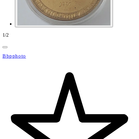
1
/
2
Bbpphoto