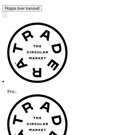
Hoppa över karusell
Pris:
.