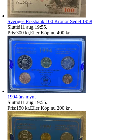
Sveriges Riksbank 100 Kronor Sedel 1958
Sluttid
11 aug 19:55
.
Pris:
300 kr
,
Eller Köp nu
400 kr
,
.
1994 års mynt
Sluttid
11 aug 19:55
.
Pris:
150 kr
,
Eller Köp nu
200 kr
,
.