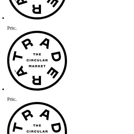
Pris:
.
Pris:
.