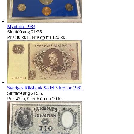
Myntbox 1983
Sluttid
9 aug 21:35
.
Pris:
80 kr
,
Eller Köp nu
120 kr
,
.
Sveriges Riksbank Sedel 5 kronor 1961
Sluttid
9 aug 21:35
.
Pris:
45 kr
,
Eller Köp nu
50 kr
,
.