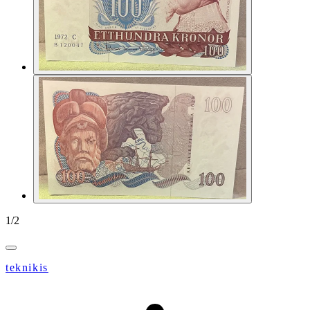
1
/
2
teknikis