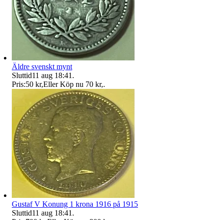
Äldre svenskt mynt
Sluttid
11 aug 18:41
.
Pris:
50 kr
,
Eller Köp nu
70 kr
,
.
Gustaf V Konung 1 krona 1916 på 1915
Sluttid
11 aug 18:41
.