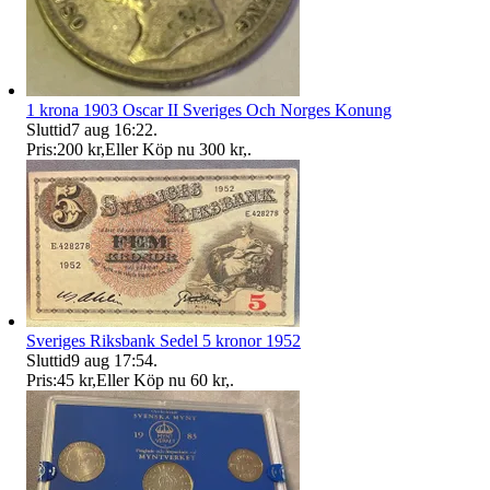
1 krona 1903 Oscar II Sveriges Och Norges Konung
Sluttid
7 aug 16:22
.
Pris:
200 kr
,
Eller Köp nu
300 kr
,
.
Sveriges Riksbank Sedel 5 kronor 1952
Sluttid
9 aug 17:54
.
Pris:
45 kr
,
Eller Köp nu
60 kr
,
.