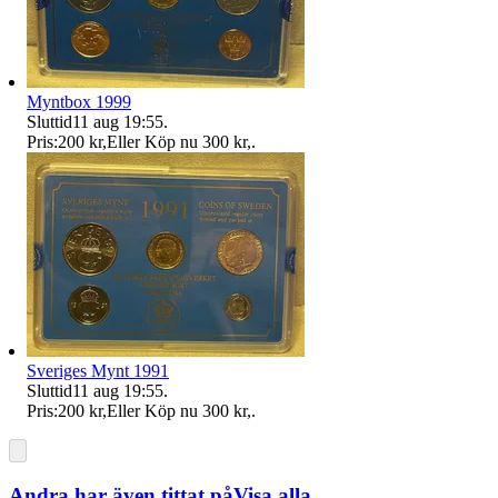
Myntbox 1999
Sluttid
11 aug 19:55
.
Pris:
200 kr
,
Eller Köp nu
300 kr
,
.
Sveriges Mynt 1991
Sluttid
11 aug 19:55
.
Pris:
200 kr
,
Eller Köp nu
300 kr
,
.
Andra har även tittat på
Visa alla