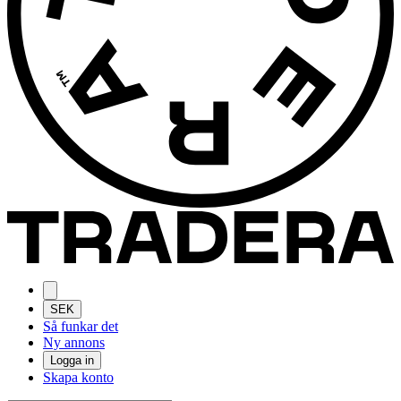
SEK
Så funkar det
Ny annons
Logga in
Skapa konto