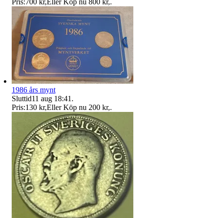
Pris:
700 kr
,
Eller Köp nu
800 kr
,
.
1986 års mynt
Sluttid
11 aug 18:41
.
Pris:
130 kr
,
Eller Köp nu
200 kr
,
.