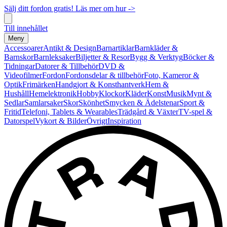
Sälj ditt fordon gratis! Läs mer om hur ->
Till innehållet
Meny
Accessoarer
Antikt & Design
Barnartiklar
Barnkläder &
Barnskor
Barnleksaker
Biljetter & Resor
Bygg & Verktyg
Böcker &
Tidningar
Datorer & Tillbehör
DVD &
Videofilmer
Fordon
Fordonsdelar & tillbehör
Foto, Kameror &
Optik
Frimärken
Handgjort & Konsthantverk
Hem &
Hushåll
Hemelektronik
Hobby
Klockor
Kläder
Konst
Musik
Mynt &
Sedlar
Samlarsaker
Skor
Skönhet
Smycken & Ädelstenar
Sport &
Fritid
Telefoni, Tablets & Wearables
Trädgård & Växter
TV-spel &
Datorspel
Vykort & Bilder
Övrigt
Inspiration