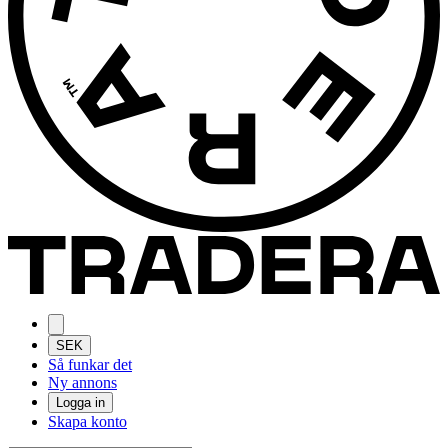
SEK
Så funkar det
Ny annons
Logga in
Skapa konto