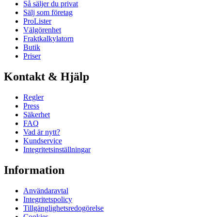
Så säljer du privat
Sälj som företag
ProLister
Välgörenhet
Fraktkalkylatorn
Butik
Priser
Kontakt & Hjälp
Regler
Press
Säkerhet
FAQ
Vad är nytt?
Kundservice
Integritetsinställningar
Information
Användaravtal
Integritetspolicy
Tillgänglighetsredogörelse
Cookies