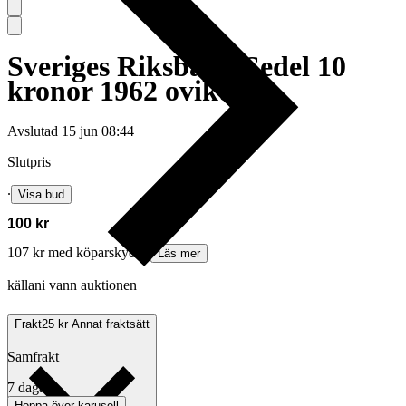
Sveriges Riksbank Sedel 10
kronor 1962 ovikt
Avslutad
15 jun 08:44
Slutpris
∙
Visa bud
100 kr
107 kr med köparskydd.
Läs mer
källani vann auktionen
Frakt
25 kr Annat fraktsätt
Samfrakt
7 dagar
Hoppa över karusell