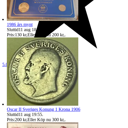
1986 års mynt
Sluttid
11 aug 18:41
.
Pris:
130 kr
,
Eller Köp nu
200 kr
,
.
5.0
Oscar II Sveriges Konung 1 Krona 1906
Sluttid
11 aug 19:55
.
Pris:
200 kr
,
Eller Köp nu
300 kr
,
.