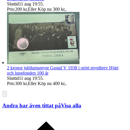
Sluttid
11 aug 19:55
.
Pris:
200 kr
,
Eller Köp nu
300 kr
,
.
2 kronor jubilumsmynt Gustaf V 1938 i orört myntbrev Hjärt
och lungfonden 100 år
Sluttid
11 aug 19:55
.
Pris:
300 kr
,
Eller Köp nu
400 kr
,
.
Andra har även tittat på
Visa alla