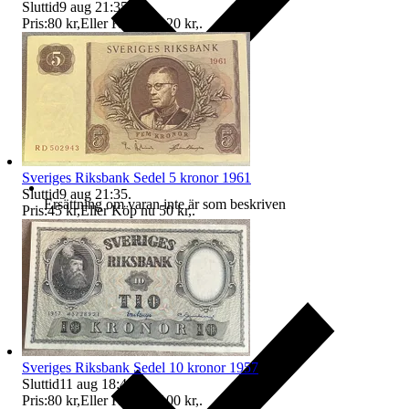
Sluttid
9 aug 21:35
.
Pris:
80 kr
,
Eller Köp nu
120 kr
,
.
Sveriges Riksbank Sedel 5 kronor 1961
Sluttid
9 aug 21:35
.
Ersättning om varan inte är som beskriven
Pris:
45 kr
,
Eller Köp nu
50 kr
,
.
Sveriges Riksbank Sedel 10 kronor 1957
Sluttid
11 aug 18:41
.
Pris:
80 kr
,
Eller Köp nu
100 kr
,
.