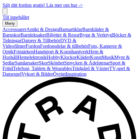
Sälj ditt fordon gratis! Läs mer om hur ->
Till innehållet
Meny
Accessoarer
Antikt & Design
Barnartiklar
Barnkläder &
Barnskor
Barnleksaker
Biljetter & Resor
Bygg & Verktyg
Böcker &
Tidningar
Datorer & Tillbehör
DVD &
Videofilmer
Fordon
Fordonsdelar & tillbehör
Foto, Kameror &
Optik
Frimärken
Handgjort & Konsthantverk
Hem &
Hushåll
Hemelektronik
Hobby
Klockor
Kläder
Konst
Musik
Mynt &
Sedlar
Samlarsaker
Skor
Skönhet
Smycken & Ädelstenar
Sport &
Fritid
Telefoni, Tablets & Wearables
Trädgård & Växter
TV-spel &
Datorspel
Vykort & Bilder
Övrigt
Inspiration