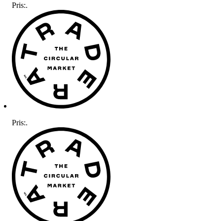
Pris:
.
Pris:
.