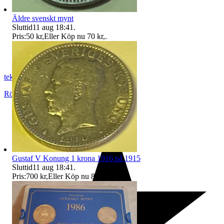
Äldre svenskt mynt
Sluttid
11 aug 18:41
.
Pris:
50 kr
,
Eller Köp nu
70 kr
,
.
teknikis
Rönninge
,
Sverige
Gustaf V Konung 1 krona 1916 på 1915
Sluttid
11 aug 18:41
.
Pris:
700 kr
,
Eller Köp nu
800 kr
,
.