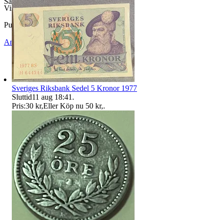
Samfraktar
Visningar
193
Publicerad
1 jun 08:44
Anmäl
Sälj liknande
Sveriges Riksbank Sedel 5 Kronor 1977
Sluttid
11 aug 18:41
.
Pris:
30 kr
,
Eller Köp nu
50 kr
,
.