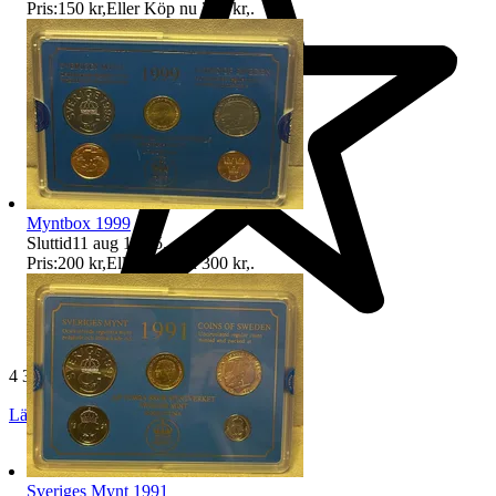
Pris:
150 kr
,
Eller Köp nu
200 kr
,
.
Myntbox 1999
Sluttid
11 aug 19:55
.
Pris:
200 kr
,
Eller Köp nu
300 kr
,
.
4 399 omdömen
Läs omdömen
Följ
Sveriges Mynt 1991