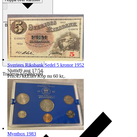
Betalning
Via Tradera
Sveriges Riksbank Sedel 5 kronor 1952
Sluttid
9 aug 17:54
.
Traderas köparskydd
Pris:
45 kr
,
Eller Köp nu
60 kr
,
.
Myntbox 1983