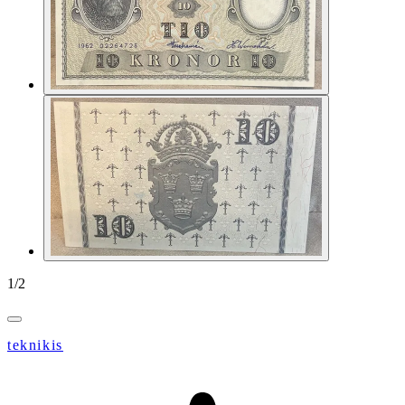
1
/
2
teknikis