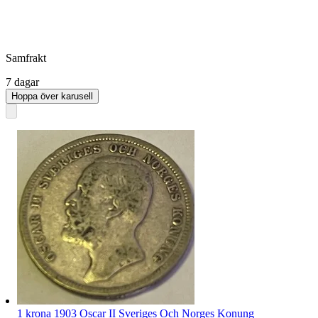
Samfrakt
7 dagar
Hoppa över karusell
1 krona 1903 Oscar II Sveriges Och Norges Konung