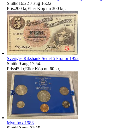
Sluttid
16:22
7 aug 16:22
.
Pris:
200 kr
,
Eller Köp nu
300 kr
,
.
Sveriges Riksbank Sedel 5 kronor 1952
Sluttid
9 aug 17:54
.
Pris:
45 kr
,
Eller Köp nu
60 kr
,
.
Myntbox 1983
Sluttid
9 aug 21:35
.