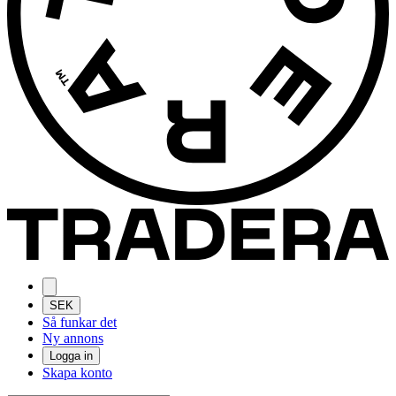
SEK
Så funkar det
Ny annons
Logga in
Skapa konto