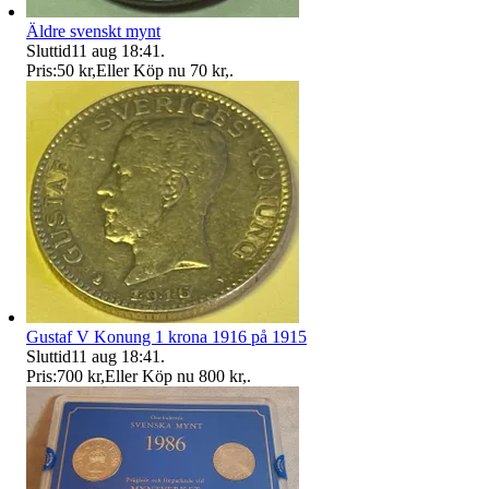
Äldre svenskt mynt
Sluttid
11 aug 18:41
.
Pris:
50 kr
,
Eller Köp nu
70 kr
,
.
Gustaf V Konung 1 krona 1916 på 1915
Sluttid
11 aug 18:41
.
Pris:
700 kr
,
Eller Köp nu
800 kr
,
.