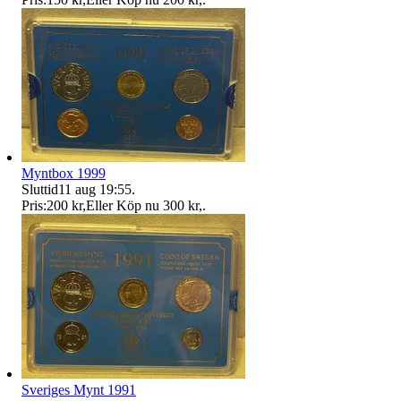
Myntbox 1999
Sluttid
11 aug 19:55
.
Pris:
200 kr
,
Eller Köp nu
300 kr
,
.
Sveriges Mynt 1991