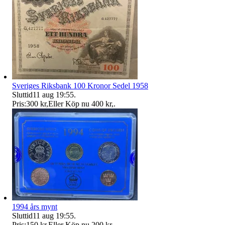
Sveriges Riksbank 100 Kronor Sedel 1958
Sluttid
11 aug 19:55
.
Pris:
300 kr
,
Eller Köp nu
400 kr
,
.
1994 års mynt
Sluttid
11 aug 19:55
.
Pris:
150 kr
,
Eller Köp nu
200 kr
,
.