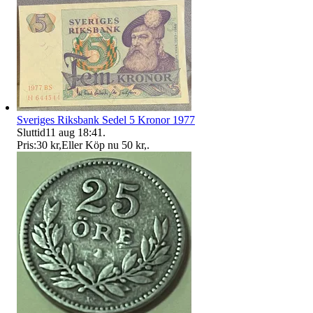
Sveriges Riksbank Sedel 5 Kronor 1977
Sluttid
11 aug 18:41
.
Pris:
30 kr
,
Eller Köp nu
50 kr
,
.