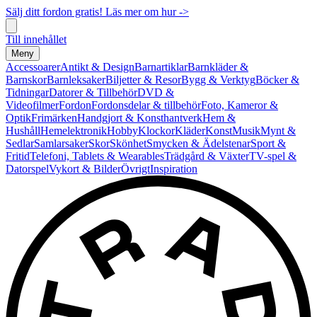
Sälj ditt fordon gratis! Läs mer om hur ->
Till innehållet
Meny
Accessoarer
Antikt & Design
Barnartiklar
Barnkläder &
Barnskor
Barnleksaker
Biljetter & Resor
Bygg & Verktyg
Böcker &
Tidningar
Datorer & Tillbehör
DVD &
Videofilmer
Fordon
Fordonsdelar & tillbehör
Foto, Kameror &
Optik
Frimärken
Handgjort & Konsthantverk
Hem &
Hushåll
Hemelektronik
Hobby
Klockor
Kläder
Konst
Musik
Mynt &
Sedlar
Samlarsaker
Skor
Skönhet
Smycken & Ädelstenar
Sport &
Fritid
Telefoni, Tablets & Wearables
Trädgård & Växter
TV-spel &
Datorspel
Vykort & Bilder
Övrigt
Inspiration