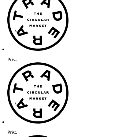
Pris:
.
Pris:
.