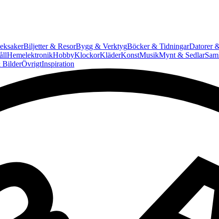
eksaker
Biljetter & Resor
Bygg & Verktyg
Böcker & Tidningar
Datorer &
ll
Hemelektronik
Hobby
Klockor
Kläder
Konst
Musik
Mynt & Sedlar
Saml
 Bilder
Övrigt
Inspiration