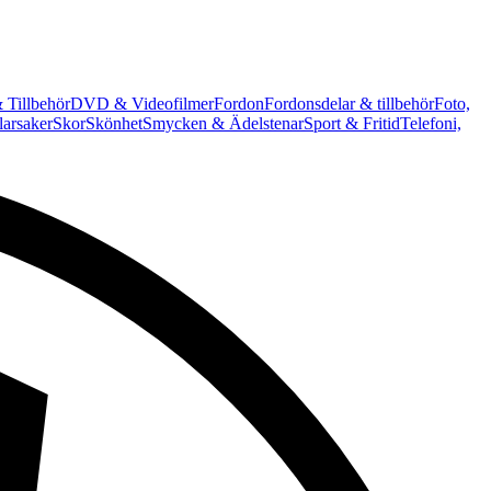
 Tillbehör
DVD & Videofilmer
Fordon
Fordonsdelar & tillbehör
Foto,
arsaker
Skor
Skönhet
Smycken & Ädelstenar
Sport & Fritid
Telefoni,