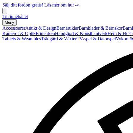
Sälj ditt fordon gratis! Läs mer om hur ->
Till innehållet
Meny
Accessoarer
Antikt & Design
Barnartiklar
Barnkläder & Barnskor
Barnl
Kameror & Optik
Frimärken
Handgjort & Konsthantverk
Hem & Hushå
Tablets & Wearables
Trädgård & Växter
TV-spel & Datorspel
Vykort &