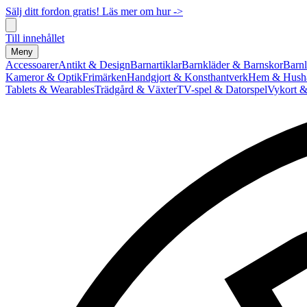
Sälj ditt fordon gratis! Läs mer om hur ->
Till innehållet
Meny
Accessoarer
Antikt & Design
Barnartiklar
Barnkläder & Barnskor
Barnl
Kameror & Optik
Frimärken
Handgjort & Konsthantverk
Hem & Hushå
Tablets & Wearables
Trädgård & Växter
TV-spel & Datorspel
Vykort &