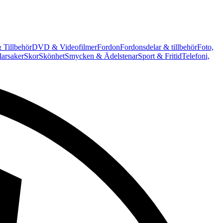
 Tillbehör
DVD & Videofilmer
Fordon
Fordonsdelar & tillbehör
Foto,
arsaker
Skor
Skönhet
Smycken & Ädelstenar
Sport & Fritid
Telefoni,