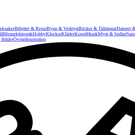
eksaker
Biljetter & Resor
Bygg & Verktyg
Böcker & Tidningar
Datorer &
ll
Hemelektronik
Hobby
Klockor
Kläder
Konst
Musik
Mynt & Sedlar
Saml
 Bilder
Övrigt
Inspiration