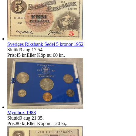
Sveriges Riksbank Sedel 5 kronor 1952
Sluttid
9 aug 17:54
.
Pris:
45 kr
,
Eller Köp nu
60 kr
,
.
Myntbox 1983
Sluttid
9 aug 21:35
.
Pris:
80 kr
,
Eller Köp nu
120 kr
,
.