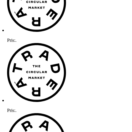
Pris:
.
Pris:
.