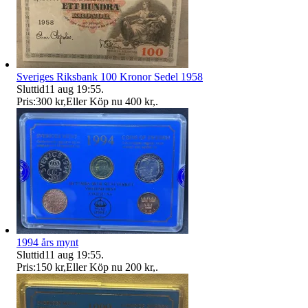
Sveriges Riksbank 100 Kronor Sedel 1958
Sluttid
11 aug 19:55
.
Pris:
300 kr
,
Eller Köp nu
400 kr
,
.
1994 års mynt
Sluttid
11 aug 19:55
.
Pris:
150 kr
,
Eller Köp nu
200 kr
,
.