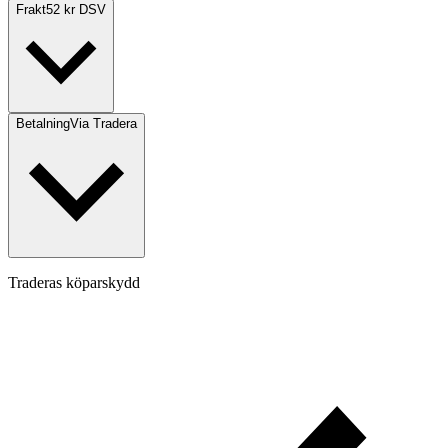
Frakt
52 kr DSV
Betalning
Via Tradera
Traderas köparskydd