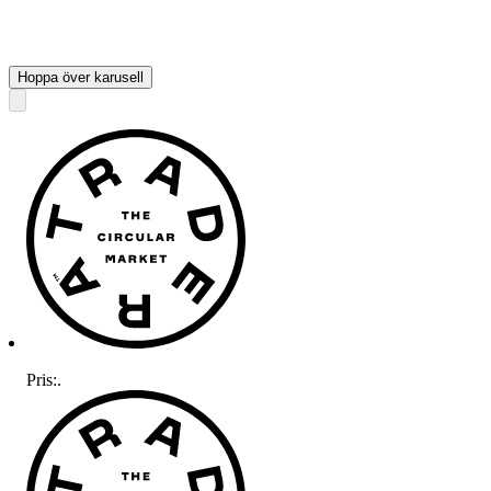
Hoppa över karusell
Pris:
.