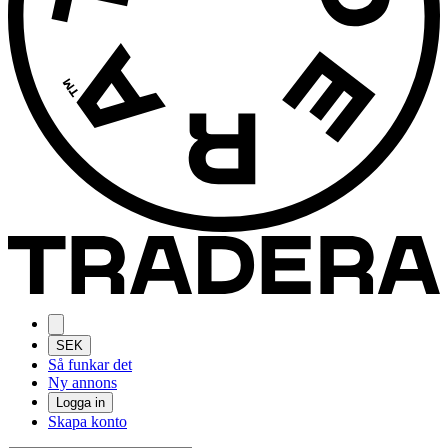
SEK
Så funkar det
Ny annons
Logga in
Skapa konto