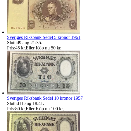
Sveriges Riksbank Sedel 5 kronor 1961
Sluttid
9 aug 21:35
.
Pris:
45 kr
,
Eller Köp nu
50 kr
,
.
Sveriges Riksbank Sedel 10 kronor 1957
Sluttid
11 aug 18:41
.
Pris:
80 kr
,
Eller Köp nu
100 kr
,
.