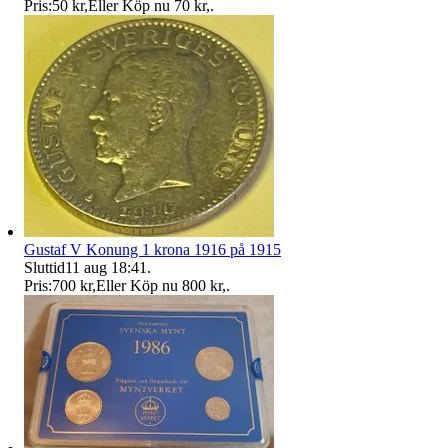
Pris:
50 kr
,
Eller Köp nu
70 kr
,
.
Gustaf V Konung 1 krona 1916 på 1915
Sluttid
11 aug 18:41
.
Pris:
700 kr
,
Eller Köp nu
800 kr
,
.