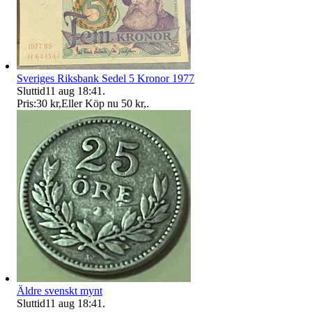
Sveriges Riksbank Sedel 5 Kronor 1977
Sluttid
11 aug 18:41
.
Pris:
30 kr
,
Eller Köp nu
50 kr
,
.
Äldre svenskt mynt
Sluttid
11 aug 18:41
.