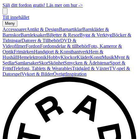
Sälj ditt fordon gratis! Läs mer om hur ->
Till innehållet
Meny
Accessoarer
Antikt & Design
Barnartiklar
Barnkläder &
Barnskor
Barnleksaker
Biljetter & Resor
Bygg & Verktyg
Böcker &
Tidningar
Datorer & Tillbehör
DVD &
Videofilmer
Fordon
Fordonsdelar & tillbehör
Foto, Kameror &
Optik
Frimärken
Handgjort & Konsthantverk
Hem &
Hushåll
Hemelektronik
Hobby
Klockor
Kläder
Konst
Musik
Mynt &
Sedlar
Samlarsaker
Skor
Skönhet
Smycken & Ädelstenar
Sport &
Fritid
Telefoni, Tablets & Wearables
Trädgård & Växter
TV-spel &
Datorspel
Vykort & Bilder
Övrigt
Inspiration