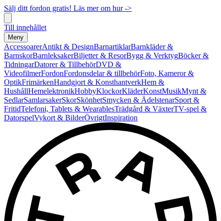
Sälj ditt fordon gratis! Läs mer om hur ->
Till innehållet
Meny
Accessoarer
Antikt & Design
Barnartiklar
Barnkläder &
Barnskor
Barnleksaker
Biljetter & Resor
Bygg & Verktyg
Böcker &
Tidningar
Datorer & Tillbehör
DVD &
Videofilmer
Fordon
Fordonsdelar & tillbehör
Foto, Kameror &
Optik
Frimärken
Handgjort & Konsthantverk
Hem &
Hushåll
Hemelektronik
Hobby
Klockor
Kläder
Konst
Musik
Mynt &
Sedlar
Samlarsaker
Skor
Skönhet
Smycken & Ädelstenar
Sport &
Fritid
Telefoni, Tablets & Wearables
Trädgård & Växter
TV-spel &
Datorspel
Vykort & Bilder
Övrigt
Inspiration