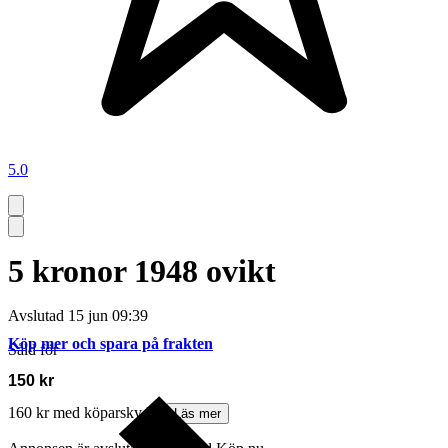
5.0
5 kronor 1948 ovikt
Avslutad
15 jun 09:39
Köp mer och spara på frakten
Såld för
150 kr
160 kr med köparskydd.
Läs mer