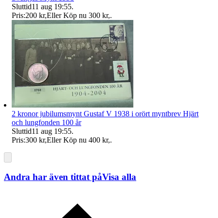
Sluttid
11 aug 19:55
.
Pris:
200 kr
,
Eller Köp nu
300 kr
,
.
2 kronor jubilumsmynt Gustaf V 1938 i orört myntbrev Hjärt
och lungfonden 100 år
Sluttid
11 aug 19:55
.
Pris:
300 kr
,
Eller Köp nu
400 kr
,
.
Andra har även tittat på
Visa alla