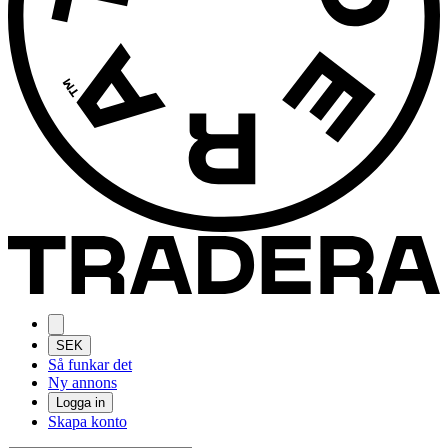
SEK
Så funkar det
Ny annons
Logga in
Skapa konto