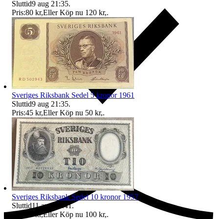
Sluttid
9 aug 21:35
.
Pris:
80 kr
,
Eller Köp nu
120 kr
,
.
Sveriges Riksbank Sedel 5 kronor 1961
Sluttid
9 aug 21:35
.
Pris:
45 kr
,
Eller Köp nu
50 kr
,
.
Ersättning om du inte får din vara
Sveriges Riksbank Sedel 10 kronor 1957
Sluttid
11 aug 18:41
.
Pris:
80 kr
,
Eller Köp nu
100 kr
,
.