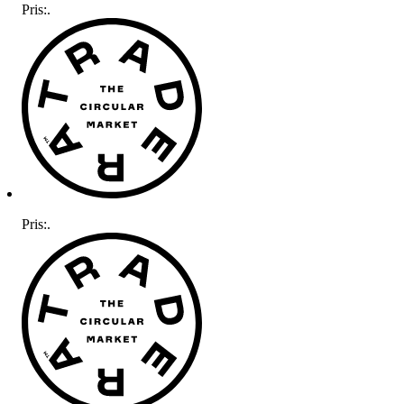
Pris:
.
Pris:
.