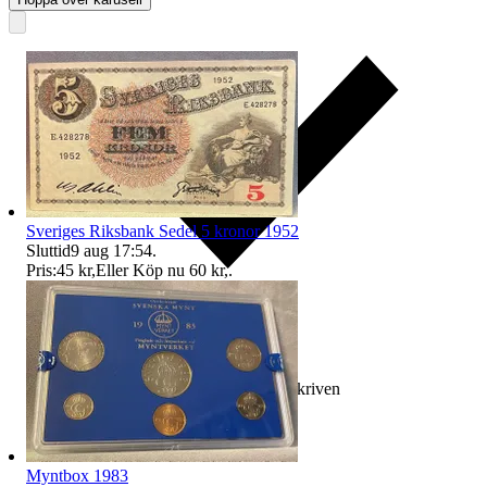
Sveriges Riksbank Sedel 5 kronor 1952
Sluttid
9 aug 17:54
.
Pris:
45 kr
,
Eller Köp nu
60 kr
,
.
Ersättning om varan inte är som beskriven
Myntbox 1983