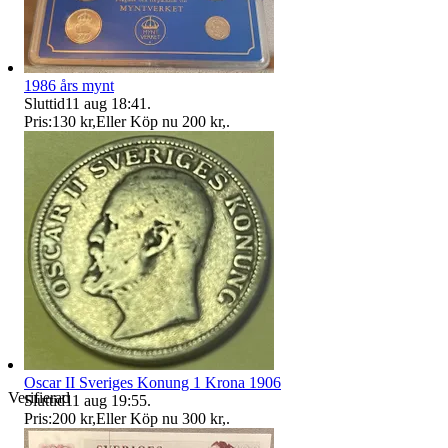
1986 års mynt
Sluttid
11 aug 18:41
.
Pris:
130 kr
,
Eller Köp nu
200 kr
,
.
Oscar II Sveriges Konung 1 Krona 1906
Verifierad
Sluttid
11 aug 19:55
.
Pris:
200 kr
,
Eller Köp nu
300 kr
,
.