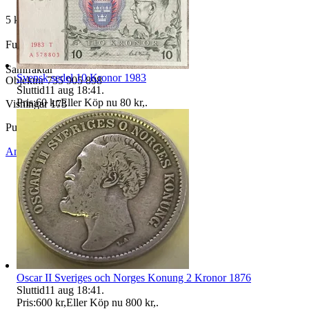
5 kronorssedel 1948 ovikt
Full returrätt inom 10 dagar
Samfraktar
Svensk sedel 10 Kronor 1983
Objektnr
735 905 898
Sluttid
11 aug 18:41
.
Pris:
60 kr
,
Eller Köp nu
80 kr
,
.
Visningar
173
Publicerad
11 jun 17:04
Anmäl
Sälj liknande
Oscar II Sveriges och Norges Konung 2 Kronor 1876
Sluttid
11 aug 18:41
.
Pris:
600 kr
,
Eller Köp nu
800 kr
,
.