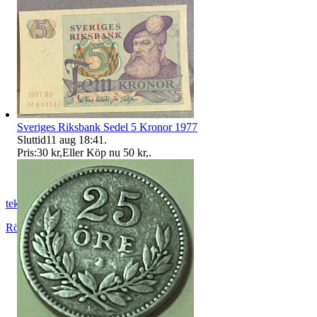
Sveriges Riksbank Sedel 5 Kronor 1977
Sluttid
11 aug 18:41
.
Pris:
30 kr
,
Eller Köp nu
50 kr
,
.
teknikis
Rönninge
,
Sverige