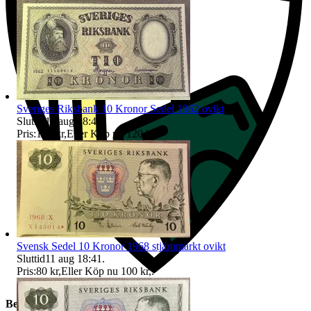
Sveriges Riksbank 10 Kronor Sedel 1962 ovikt
Sluttid
11 aug 18:41
.
Pris:
100 kr
,
Eller Köp nu
120 kr
,
.
Svensk Sedel 10 Kronor 1968 stjärnmärkt ovikt
Sluttid
11 aug 18:41
.
Pris:
80 kr
,
Eller Köp nu
100 kr
,
.
Beskrivning