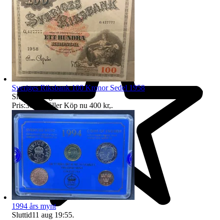
Sveriges Riksbank 100 Kronor Sedel 1958
Sluttid
11 aug 19:55
.
Pris:
300 kr
,
Eller Köp nu
400 kr
,
.
1994 års mynt
Sluttid
11 aug 19:55
.