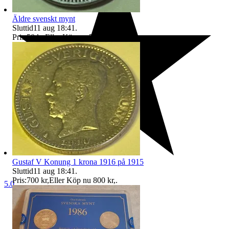
Äldre svenskt mynt
Sluttid
11 aug 18:41
.
Pris:
50 kr
,
Eller Köp nu
70 kr
,
.
Gustaf V Konung 1 krona 1916 på 1915
Sluttid
11 aug 18:41
.
Pris:
700 kr
,
Eller Köp nu
800 kr
,
.
5.0