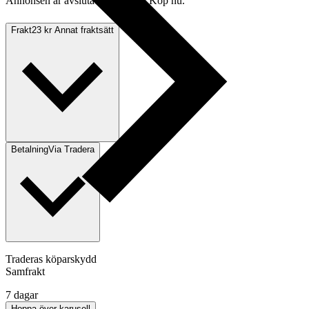
Annonsen är avslutad. Såld med Köp nu.
Frakt
23 kr Annat fraktsätt
Betalning
Via Tradera
Traderas köparskydd
Samfrakt
7 dagar
Hoppa över karusell