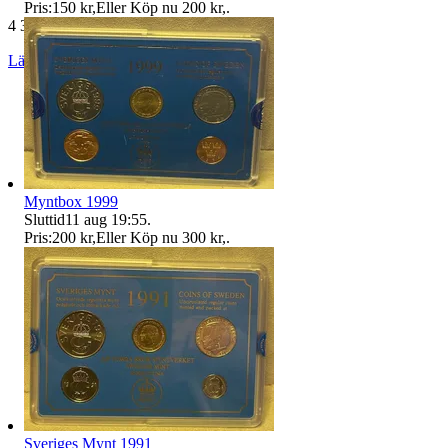
Pris:
150 kr
,
Eller Köp nu
200 kr
,
.
4 399 omdömen
Läs omdömen
Följ
Myntbox 1999
Sluttid
11 aug 19:55
.
Pris:
200 kr
,
Eller Köp nu
300 kr
,
.
Sveriges Mynt 1991