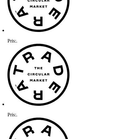
Pris:
.
Pris:
.