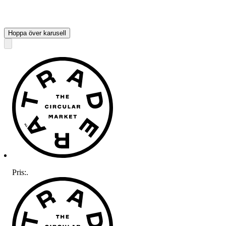
Hoppa över karusell
Pris:
.