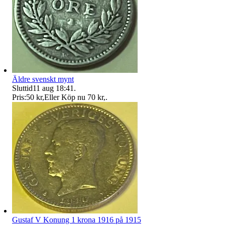
Äldre svenskt mynt
Sluttid
11 aug 18:41
.
Pris:
50 kr
,
Eller Köp nu
70 kr
,
.
Gustaf V Konung 1 krona 1916 på 1915