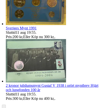
Sveriges Mynt 1991
Sluttid
11 aug 19:55
.
Pris:
200 kr
,
Eller Köp nu
300 kr
,
.
2 kronor jubilumsmynt Gustaf V 1938 i orört myntbrev Hjärt
och lungfonden 100 år
Sluttid
11 aug 19:55
.
Pris:
300 kr
,
Eller Köp nu
400 kr
,
.