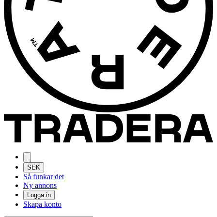
SEK
Så funkar det
Ny annons
Logga in
Skapa konto