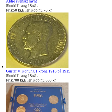
Äldre svenskt mynt
Sluttid
11 aug 18:41
.
Pris:
50 kr
,
Eller Köp nu
70 kr
,
.
Gustaf V Konung 1 krona 1916 på 1915
Sluttid
11 aug 18:41
.
Pris:
700 kr
,
Eller Köp nu
800 kr
,
.