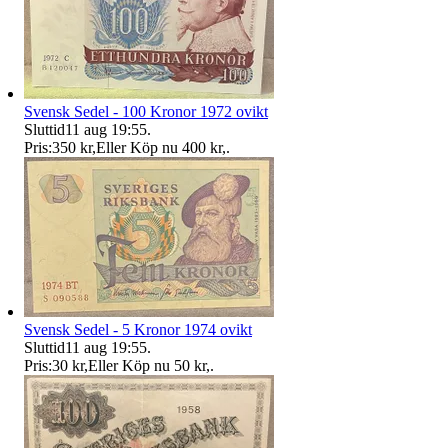
Svensk Sedel - 100 Kronor 1972 ovikt
Sluttid
11 aug 19:55
.
Pris:
350 kr
,
Eller Köp nu
400 kr
,
.
Svensk Sedel - 5 Kronor 1974 ovikt
Sluttid
11 aug 19:55
.
Pris:
30 kr
,
Eller Köp nu
50 kr
,
.