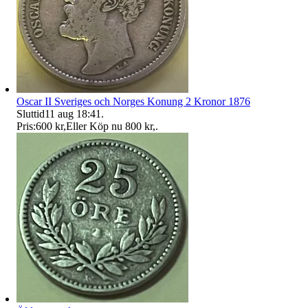
Oscar II Sveriges och Norges Konung 2 Kronor 1876
Sluttid
11 aug 18:41
.
Pris:
600 kr
,
Eller Köp nu
800 kr
,
.