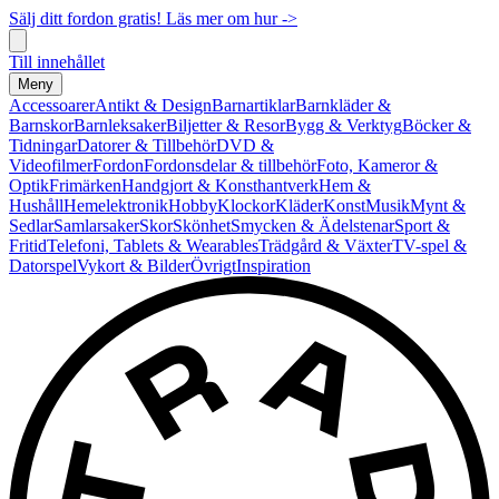
Sälj ditt fordon gratis! Läs mer om hur ->
Till innehållet
Meny
Accessoarer
Antikt & Design
Barnartiklar
Barnkläder &
Barnskor
Barnleksaker
Biljetter & Resor
Bygg & Verktyg
Böcker &
Tidningar
Datorer & Tillbehör
DVD &
Videofilmer
Fordon
Fordonsdelar & tillbehör
Foto, Kameror &
Optik
Frimärken
Handgjort & Konsthantverk
Hem &
Hushåll
Hemelektronik
Hobby
Klockor
Kläder
Konst
Musik
Mynt &
Sedlar
Samlarsaker
Skor
Skönhet
Smycken & Ädelstenar
Sport &
Fritid
Telefoni, Tablets & Wearables
Trädgård & Växter
TV-spel &
Datorspel
Vykort & Bilder
Övrigt
Inspiration