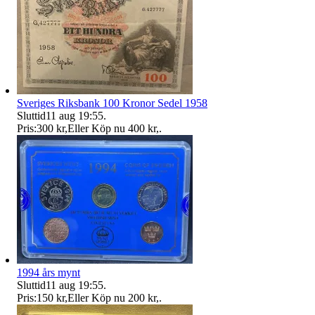
Sveriges Riksbank 100 Kronor Sedel 1958
Sluttid
11 aug 19:55
.
Pris:
300 kr
,
Eller Köp nu
400 kr
,
.
1994 års mynt
Sluttid
11 aug 19:55
.
Pris:
150 kr
,
Eller Köp nu
200 kr
,
.