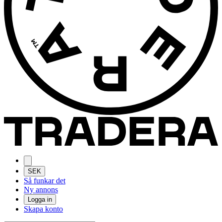
SEK
Så funkar det
Ny annons
Logga in
Skapa konto