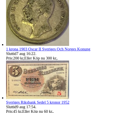
1 krona 1903 Oscar II Sveriges Och Norges Konung
Sluttid
7 aug 16:22
.
Pris:
200 kr
,
Eller Köp nu
300 kr
,
.
Sveriges Riksbank Sedel 5 kronor 1952
Sluttid
9 aug 17:54
.
Pris:
45 kr
,
Eller Köp nu
60 kr
,
.