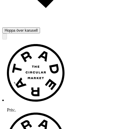
Hoppa över karusell
Pris:
.