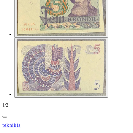
1
/
2
teknikis