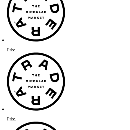
Pris:
.
Pris:
.