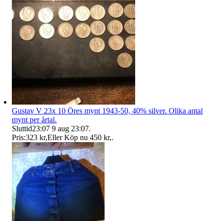
Gustav V 23x 10 Öres mynt 1943-50, 40% silver. Olika antal
mynt per årtal.
Sluttid
23:07
9 aug 23:07
.
Pris:
323 kr
,
Eller Köp nu
450 kr
,
.