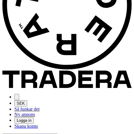
SEK
Så funkar det
Ny annons
Logga in
Skapa konto