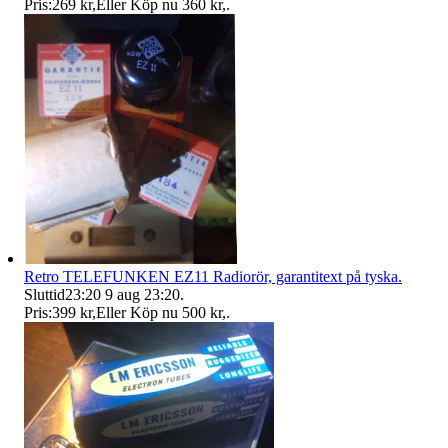
Pris:
269 kr
,
Eller Köp nu
360 kr
,
.
Retro TELEFUNKEN EZ11 Radiorör, garantitext på tyska.
Sluttid
23:20
9 aug 23:20
.
Pris:
399 kr
,
Eller Köp nu
500 kr
,
.