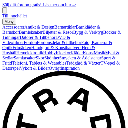
Sälj ditt fordon gratis! Läs mer om hur ->
Till innehållet
Meny
Accessoarer
Antikt & Design
Barnartiklar
Barnkläder &
Barnskor
Barnleksaker
Biljetter & Resor
Bygg & Verktyg
Böcker &
Tidningar
Datorer & Tillbehör
DVD &
Videofilmer
Fordon
Fordonsdelar & tillbehör
Foto, Kameror &
Optik
Frimärken
Handgjort & Konsthantverk
Hem &
Hushåll
Hemelektronik
Hobby
Klockor
Kläder
Konst
Musik
Mynt &
Sedlar
Samlarsaker
Skor
Skönhet
Smycken & Ädelstenar
Sport &
Fritid
Telefoni, Tablets & Wearables
Trädgård & Växter
TV-spel &
Datorspel
Vykort & Bilder
Övrigt
Inspiration