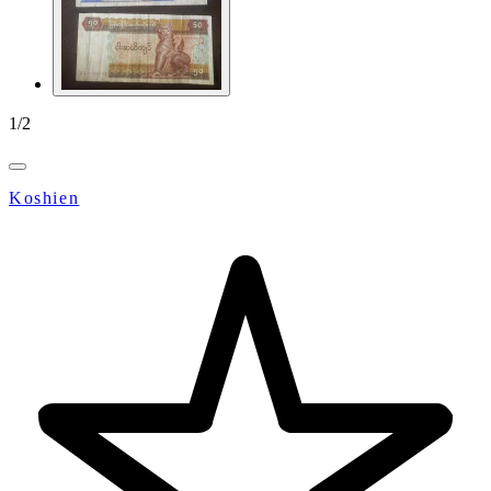
1
/
2
Koshien