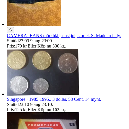
S
CAMERA JEANS mörkblå jeanskjol, storlek S. Made in Italy.
Sluttid
23:09
9 aug 23:09
.
Pris:
179 kr
,
Eller Köp nu
300 kr
,
.
Singapore - 1985-1995.. 3 dollar, 58 Cent. 14 mynt.
Sluttid
23:10
9 aug 23:10
.
Pris:
125 kr
,
Eller Köp nu
162 kr
,
.