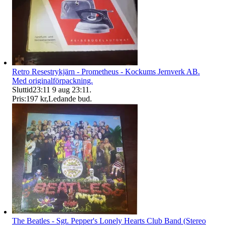
Retro Resestrykjärn - Prometheus - Kockums Jernverk AB.
Med originalförpackning.
Sluttid
23:11
9 aug 23:11
.
Pris:
197 kr
,
Ledande bud
.
The Beatles - Sgt. Pepper's Lonely Hearts Club Band (Stereo