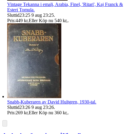
Vintage Tekanna i emalj, Arabia, Finel, 'Ritari', Kaj Franck &
Esteri Tomula.
Sluttid
23:25
9 aug 23:25
.
Pris:
449 kr
,
Eller Köp nu
540 kr
,
.
Snabb-Kuberaren av David Hultgren, 1930-tal.
Sluttid
23:26
9 aug 23:26
.
Pris:
269 kr
,
Eller Köp nu
360 kr
,
.