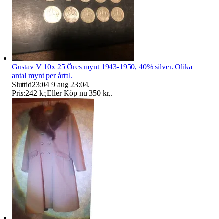
Gustav V 10x 25 Öres mynt 1943-1950, 40% silver. Olika
antal mynt per årtal.
Sluttid
23:04
9 aug 23:04
.
Pris:
242 kr
,
Eller Köp nu
350 kr
,
.