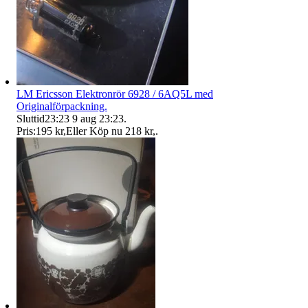
LM Ericsson Elektronrör 6928 / 6AQ5L med
Originalförpackning.
Sluttid
23:23
9 aug 23:23
.
Pris:
195 kr
,
Eller Köp nu
218 kr
,
.