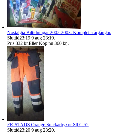
Nostalgia Biltidningar 2002-2003. Kompletta årgångar.
Sluttid
23:19
9 aug 23:19
.
Pris:
332 kr
,
Eller Köp nu
360 kr
,
.
FRISTADS Orange Snickarbyxor Stl C 52
Sluttid
23:20
9 aug 23:20
.