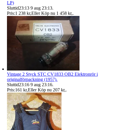
LP)
Sluttid
23:13
9 aug 23:13
.
Pris:
1 238 kr
,
Eller Köp nu
1 458 kr
,
.
Vintage 2 Styck STC CV1833 OB2 Elektronrör i
originalförpackning (1957).
Sluttid
23:16
9 aug 23:16
.
Pris:
161 kr
,
Eller Köp nu
207 kr
,
.