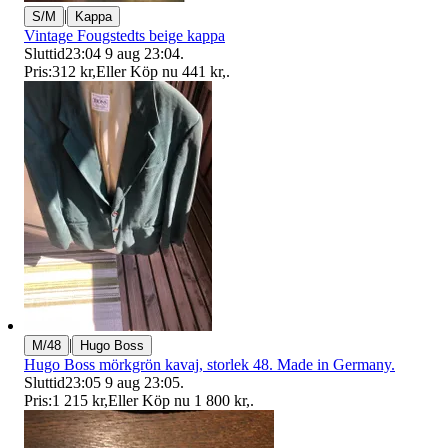
|
S/M
Kappa
Vintage Fougstedts beige kappa
Sluttid
23:04
9 aug 23:04
.
Pris:
312 kr
,
Eller Köp nu
441 kr
,
.
|
M/48
Hugo Boss
Hugo Boss mörkgrön kavaj, storlek 48. Made in Germany.
Sluttid
23:05
9 aug 23:05
.
Pris:
1 215 kr
,
Eller Köp nu
1 800 kr
,
.