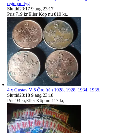
reguljärt tyg
Sluttid
23:17
9 aug 23:17
.
Pris:
719 kr
,
Eller Köp nu
810 kr
,
.
4 x Gustav V 5 Öre från 1928, 1928, 1934, 1935.
Sluttid
23:18
9 aug 23:18
.
Pris:
93 kr
,
Eller Köp nu
117 kr
,
.