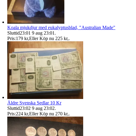
Koala mjukdjur med eukalyptusblad, "Australian Made"
Sluttid
23:01
9 aug 23:01
.
Pris:
179 kr
,
Eller Köp nu
225 kr
,
.
Äldre Svenska Sedlar 10 Kr
Sluttid
23:02
9 aug 23:02
.
Pris:
224 kr
,
Eller Köp nu
270 kr
,
.