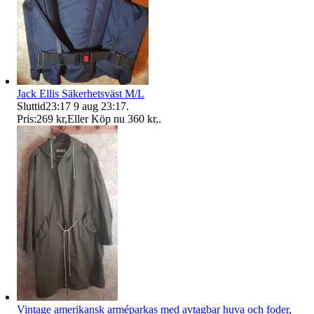
Jack Ellis Säkerhetsväst M/L
Sluttid
23:17
9 aug 23:17
.
Pris:
269 kr
,
Eller Köp nu
360 kr
,
.
Vintage amerikansk arméparkas med avtagbar huva och foder,