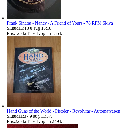
Frank Sinatra - Nancy / A Friend of Yours - 78 RPM Skiva
Sluttid
15:18
8 aug 15:18
.
Pris:
125 kr
,
Eller Köp nu
135 kr
,
.
Hand Guns of the World - Pistoler - Revolvrar - Automatvapen
Sluttid
11:37
9 aug 11:37
.
Pris:
225 kr
,
Eller Köp nu
249 kr
,
.