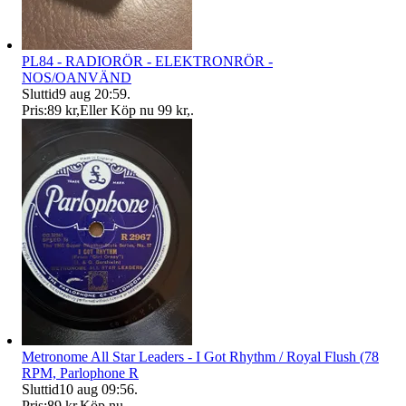
PL84 - RADIORÖR - ELEKTRONRÖR -
NOS/OANVÄND
Sluttid
9 aug 20:59
.
Pris:
89 kr
,
Eller Köp nu
99 kr
,
.
Metronome All Star Leaders - I Got Rhythm / Royal Flush (78
RPM, Parlophone R
Sluttid
10 aug 09:56
.
Pris:
89 kr
,
Köp nu
.