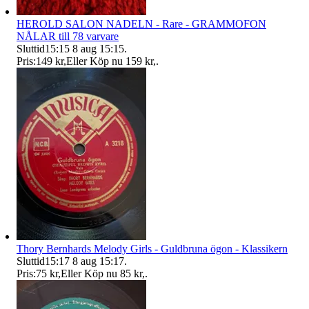
HEROLD SALON NADELN - Rare - GRAMMOFON
NÅLAR till 78 varvare
Sluttid
15:15
8 aug 15:15
.
Pris:
149 kr
,
Eller Köp nu
159 kr
,
.
Thory Bernhards Melody Girls - Guldbruna ögon - Klassikern
Sluttid
15:17
8 aug 15:17
.
Pris:
75 kr
,
Eller Köp nu
85 kr
,
.