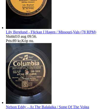
Lily Berglund - Flickan I Hagen / Missouri-Vals (78 RPM)
Sluttid
10 aug 09:56
.
Pris:
89 kr
,
Köp nu
.
Nelson Eddy – At The Balalaika / Song Of The Volga