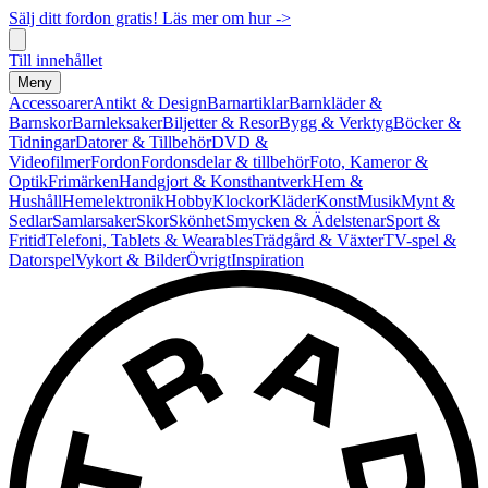
Sälj ditt fordon gratis! Läs mer om hur ->
Till innehållet
Meny
Accessoarer
Antikt & Design
Barnartiklar
Barnkläder &
Barnskor
Barnleksaker
Biljetter & Resor
Bygg & Verktyg
Böcker &
Tidningar
Datorer & Tillbehör
DVD &
Videofilmer
Fordon
Fordonsdelar & tillbehör
Foto, Kameror &
Optik
Frimärken
Handgjort & Konsthantverk
Hem &
Hushåll
Hemelektronik
Hobby
Klockor
Kläder
Konst
Musik
Mynt &
Sedlar
Samlarsaker
Skor
Skönhet
Smycken & Ädelstenar
Sport &
Fritid
Telefoni, Tablets & Wearables
Trädgård & Växter
TV-spel &
Datorspel
Vykort & Bilder
Övrigt
Inspiration