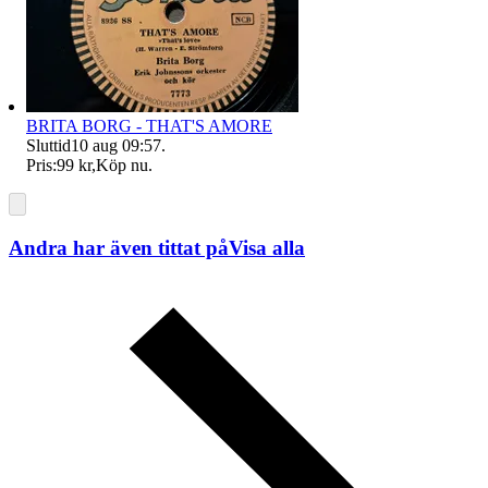
BRITA BORG - THAT'S AMORE
Sluttid
10 aug 09:57
.
Pris:
99 kr
,
Köp nu
.
Andra har även tittat på
Visa alla