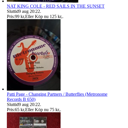
NAT KING COLE - RED SAILS IN THE SUNSET
Sluttid
9 aug 20:22
.
Pris:
99 kr
,
Eller Köp nu
125 kr
,
.
Patti Page - Changing Partners / Butterflies (Metronome
Records B 650)
Sluttid
9 aug 20:22
.
Pris:
65 kr
,
Eller Köp nu
75 kr
,
.