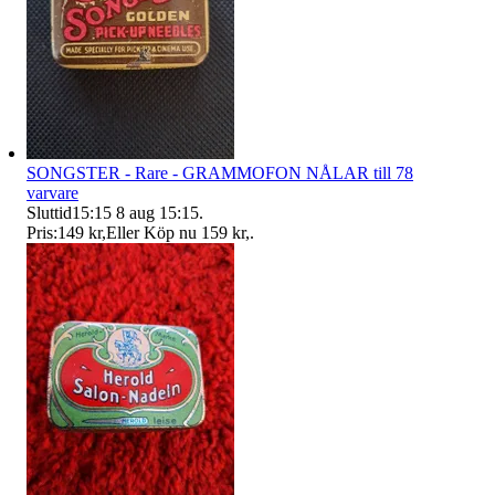
SONGSTER - Rare - GRAMMOFON NÅLAR till 78
varvare
Sluttid
15:15
8 aug 15:15
.
Pris:
149 kr
,
Eller Köp nu
159 kr
,
.