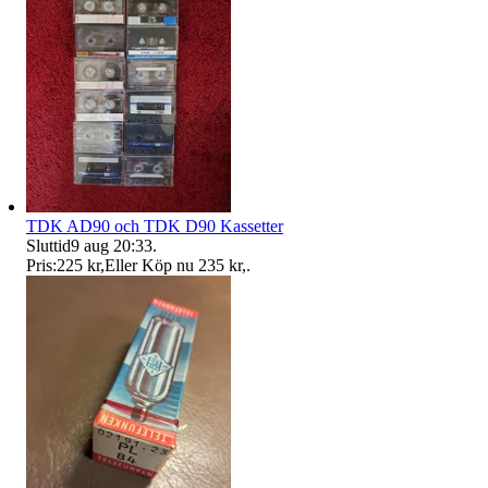
TDK AD90 och TDK D90 Kassetter
Sluttid
9 aug 20:33
.
Pris:
225 kr
,
Eller Köp nu
235 kr
,
.