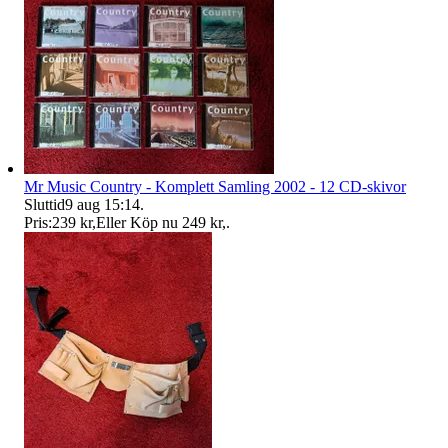
Mr Music Country - Komplett Samling 2002 - 12 CD-skivor
Sluttid
9 aug 15:14
.
Pris:
239 kr
,
Eller Köp nu
249 kr
,
.