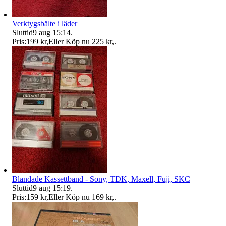
Verktygsbälte i läder
Sluttid
9 aug 15:14
.
Pris:
199 kr
,
Eller Köp nu
225 kr
,
.
Blandade Kassettband - Sony, TDK, Maxell, Fuji, SKC
Sluttid
9 aug 15:19
.
Pris:
159 kr
,
Eller Köp nu
169 kr
,
.