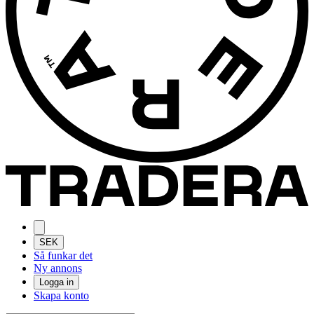
SEK
Så funkar det
Ny annons
Logga in
Skapa konto