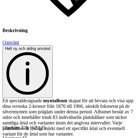
Beskrivning
Oanvänt
Helt ny och aldrig använd
Ett specialdesignade
myntalbum
skapat för att bevara och visa upp
dina svenska 2-kronor från 1876 till 1966, särskilt fokuserat på de
silvermynten som präglats under denna period. Albumet består av 7
sidor och innehåller totalt 83 individuella platshållare som täcker
samtliga årtal och varianter inom det angivna intervallet. Varje
Objektnr
728 167 125
platshållare är tydligt märkt med ett specifikt årtal och eventuell
variant för de årtal som har varianter.