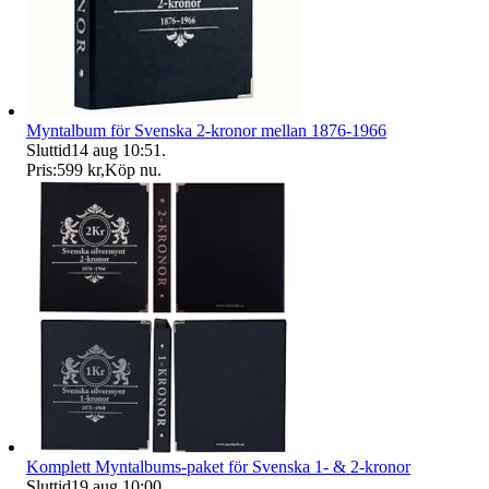
Myntalbum för Svenska 2-kronor mellan 1876-1966
Sluttid
14 aug 10:51
.
Pris:
599 kr
,
Köp nu
.
Komplett Myntalbums-paket för Svenska 1- & 2-kronor
Sluttid
19 aug 10:00
.