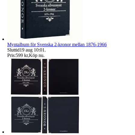
Myntalbum för Svenska 2-kronor mellan 1876-1966
Sluttid
19 aug 10:01
.
Pris:
599 kr
,
Köp nu
.