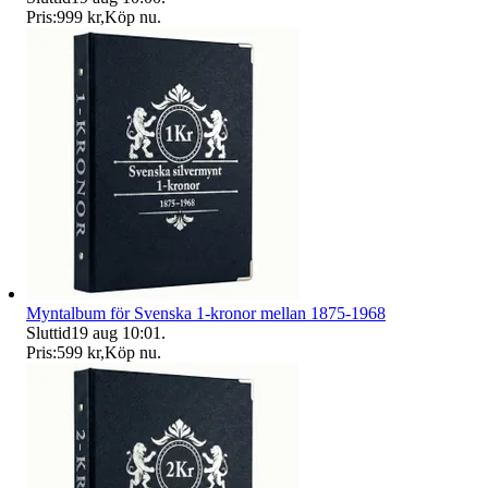
Pris:
999 kr
,
Köp nu
.
Myntalbum för Svenska 1-kronor mellan 1875-1968
Sluttid
19 aug 10:01
.
Pris:
599 kr
,
Köp nu
.