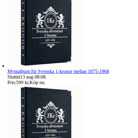
Myntalbum för Svenska 1-kronor mellan 1875-1968
Sluttid
13 aug 08:08
.
Pris:
599 kr
,
Köp nu
.