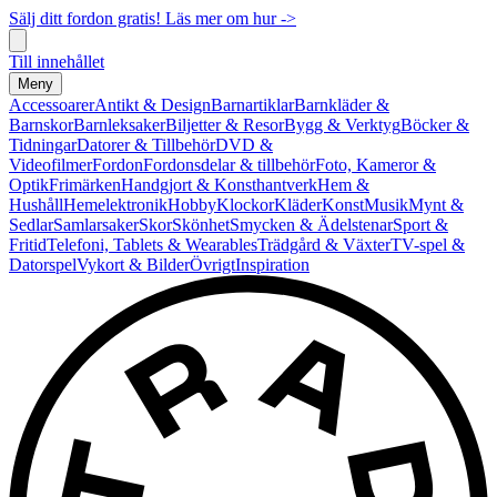
Sälj ditt fordon gratis! Läs mer om hur ->
Till innehållet
Meny
Accessoarer
Antikt & Design
Barnartiklar
Barnkläder &
Barnskor
Barnleksaker
Biljetter & Resor
Bygg & Verktyg
Böcker &
Tidningar
Datorer & Tillbehör
DVD &
Videofilmer
Fordon
Fordonsdelar & tillbehör
Foto, Kameror &
Optik
Frimärken
Handgjort & Konsthantverk
Hem &
Hushåll
Hemelektronik
Hobby
Klockor
Kläder
Konst
Musik
Mynt &
Sedlar
Samlarsaker
Skor
Skönhet
Smycken & Ädelstenar
Sport &
Fritid
Telefoni, Tablets & Wearables
Trädgård & Växter
TV-spel &
Datorspel
Vykort & Bilder
Övrigt
Inspiration