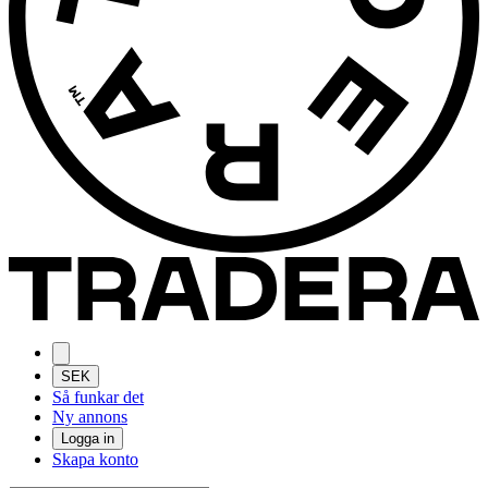
SEK
Så funkar det
Ny annons
Logga in
Skapa konto