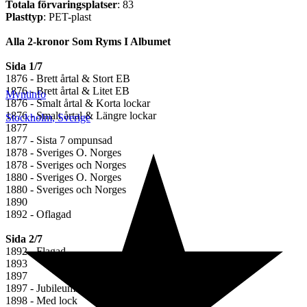
Totala förvaringsplatser
: 83
Plasttyp
: PET-plast
Alla 2-kronor Som Ryms I Albumet
Sida 1/7
1876 - Brett årtal & Stort EB
1876 - Brett årtal & Litet EB
Myntinfo
1876 - Smalt årtal & Korta lockar
1876 - Smalt årtal & Längre lockar
Stockholm
,
Sverige
1877
1877 - Sista 7 ompunsad
1878 - Sveriges O. Norges
1878 - Sveriges och Norges
1880 - Sveriges O. Norges
1880 - Sveriges och Norges
1890
1892 - Oflagad
Sida 2/7
1892 - Flagad
1893
1897
1897 - Jubileumsmynt
1898 - Med lock