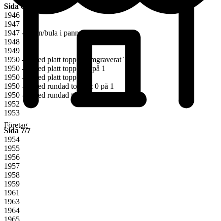
Sida 6/7
1946
1947
1947 - Horn/bula i pannan
1948
1949
1950 - 1 med platt topp & omgraverat TS
1950 - 1 med platt topp & 0 på 1
1950 - 1 med platt topp
1950 - 1 med rundad topp & 0 på 1
1950 - 1 med rundad topp
1952
1953
Företag
Sida 7/7
1954
1955
1956
1957
1958
1959
1961
1963
1964
1965