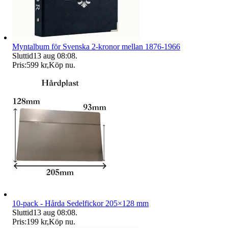
Myntalbum för Svenska 2-kronor mellan 1876-1966
Sluttid
13 aug 08:08
.
Pris:
599 kr
,
Köp nu
.
10-pack - Hårda Sedelfickor 205×128 mm
Sluttid
13 aug 08:08
.
Pris:
199 kr
,
Köp nu
.