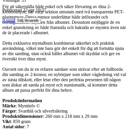
Visningar
55
För att säkerställa både enkel och säker förvaring av dina 2-
Publicerad
22 apr 10:37
kronorsmynt, har varje sektion utrustats med två transparenta PET-
plastremsor. Dessa remsor underlättar både införandet och
Anmäl
Sälj liknande
borttagandet av mynten från albumet. Dessutom möjliggör de en
enkel granskning av både framsida och baksida av mynten även när
de är placerade i albumet.
Detta exklusiva myntalbum kombinerar säkerhet och praktisk
användning, vilket inte bara gör det enkelt för dig att fortsätta njuta
av din samling, utan också håller albumet väl skyddat och ger en
översikt över dina mynt.
Oavsett om du är en erfaren samlare som strävar efter att fullborda
din samling av 2-kronor, en nybörjare som söker vägledning vid val
av nästa tillskott, eller letar efter den perfekta presenten till någon
som älskar att samla på mynt och numismatik, så kommer detta
album att passa perfekt för dina behov.
Produktinformation
Märke
: Myntinfo ©
Färger
: Svartblå och silverfoilering
Produktdimensioner
: 260 mm x 218 mm x 29 mm
Vikt
: 859 gram
Antal sidor
: 7