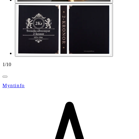
1
/
10
Myntinfo