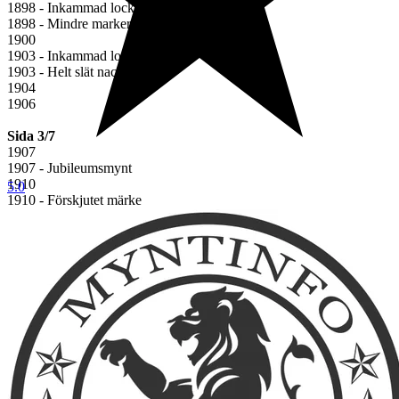
1898 - Inkammad lock
1898 - Mindre markerad lock
1900
1903 - Inkammad lock
1903 - Helt slät nackkant
1904
1906
Sida 3/7
1907
1907 - Jubileumsmynt
1910
5.0
1910 - Förskjutet märke
1912
1913
1914
1915
1921 - Jubileumsmynt
1922
1924
1926
Sida 4/7
1928
1929