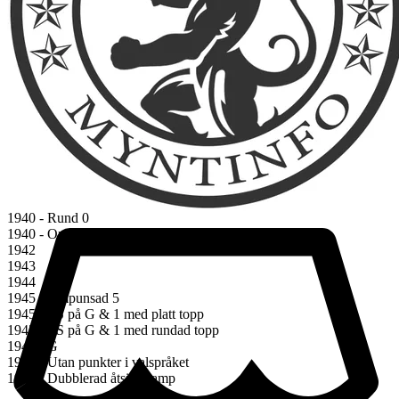
1930
1931
1932 - Jubileumsmynt
1934
1935
1936
1937
1938
1938 - Jubileumsmynt
1939
Sida 5/7
1940 - Oval 0
1940 - Rund 0
1940 - Ompunsad 4
1942
1943
1944
1945 - Ompunsad 5
1945 - TS på G & 1 med platt topp
1945 - TS på G & 1 med rundad topp
1945 - G
1945 - Utan punkter i valspråket
1945 - Dubblerad åtsidestamp