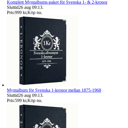
Komplett Myntalbums-paket för Svenska 1- & 2-kronor
Sluttid
26 aug 09:13
.
Pris:
999 kr
,
Köp nu
.
Myntalbum för Svenska 1-kronor mellan 1875-1968
Sluttid
26 aug 09:13
.
Pris:
599 kr
,
Köp nu
.