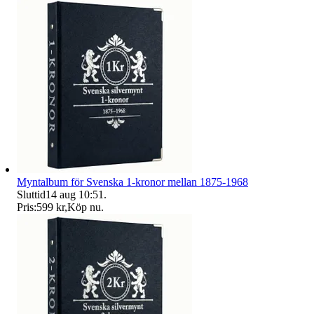
Myntalbum för Svenska 1-kronor mellan 1875-1968
Sluttid
14 aug 10:51
.
Pris:
599 kr
,
Köp nu
.