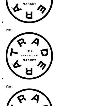
Pris:
.
Pris:
.