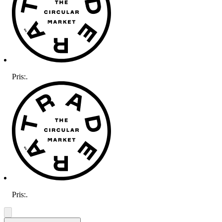
Pris:
.
Pris:
.