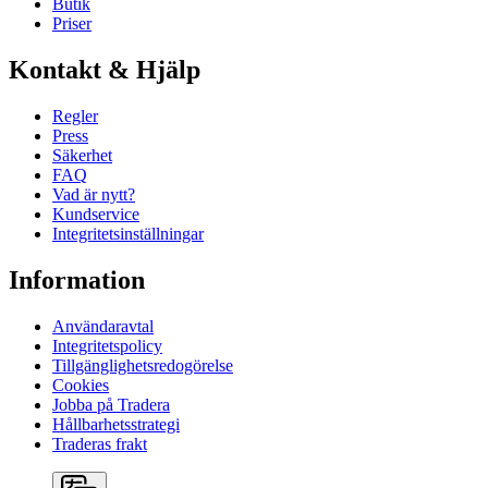
Butik
Priser
Kontakt & Hjälp
Regler
Press
Säkerhet
FAQ
Vad är nytt?
Kundservice
Integritetsinställningar
Information
Användaravtal
Integritetspolicy
Tillgänglighetsredogörelse
Cookies
Jobba på Tradera
Hållbarhetsstrategi
Traderas frakt