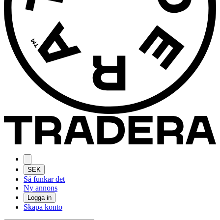
SEK
Så funkar det
Ny annons
Logga in
Skapa konto