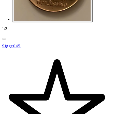
1
/
2
Sigge045