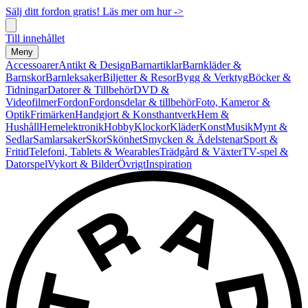
Sälj ditt fordon gratis! Läs mer om hur ->
Till innehållet
Meny
Accessoarer
Antikt & Design
Barnartiklar
Barnkläder &
Barnskor
Barnleksaker
Biljetter & Resor
Bygg & Verktyg
Böcker &
Tidningar
Datorer & Tillbehör
DVD &
Videofilmer
Fordon
Fordonsdelar & tillbehör
Foto, Kameror &
Optik
Frimärken
Handgjort & Konsthantverk
Hem &
Hushåll
Hemelektronik
Hobby
Klockor
Kläder
Konst
Musik
Mynt &
Sedlar
Samlarsaker
Skor
Skönhet
Smycken & Ädelstenar
Sport &
Fritid
Telefoni, Tablets & Wearables
Trädgård & Växter
TV-spel &
Datorspel
Vykort & Bilder
Övrigt
Inspiration