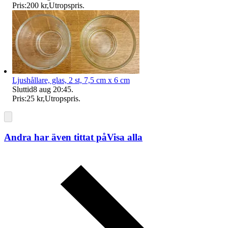
Pris:
200 kr
,
Utropspris
.
Ljushållare, glas, 2 st, 7,5 cm x 6 cm
Sluttid
8 aug 20:45
.
Pris:
25 kr
,
Utropspris
.
Andra har även tittat på
Visa alla