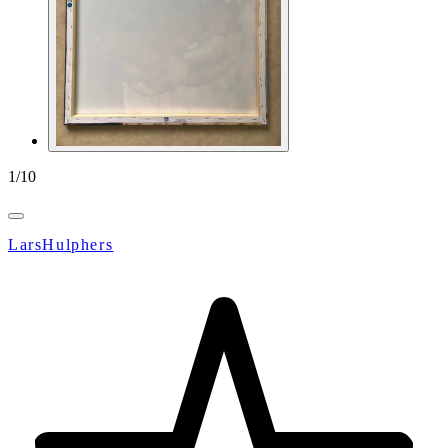
1
/
10
LarsHulphers