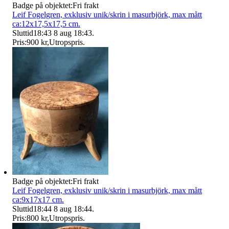
Badge på objektet:
Fri frakt
Leif Fogelgren, exklusiv unik/skrin i masurbjörk, max mått
ca:12x17,5x17,5 cm.
Sluttid
18:43
8 aug 18:43
.
Pris:
900 kr
,
Utropspris
.
Badge på objektet:
Fri frakt
Leif Fogelgren, exklusiv unik/skrin i masurbjörk, max mått
ca:9x17x17 cm.
Sluttid
18:44
8 aug 18:44
.
Pris:
800 kr
,
Utropspris
.