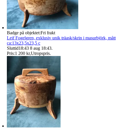
Badge på objektet:
Fri frakt
Leif Fogelgren, exklusiv unik träask/skrin i masurbjörk, mått
ca:13x23,5x23,5 c
Sluttid
18:43
8 aug 18:43
.
Pris:
1 200 kr
,
Utropspris
.