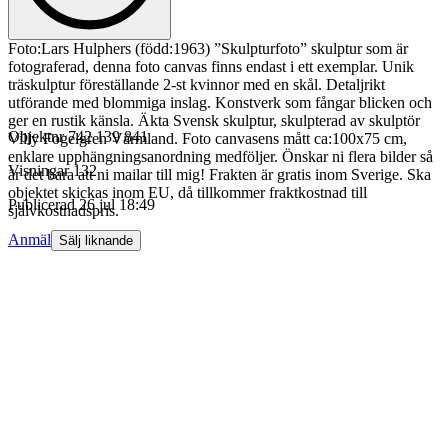
Foto:Lars Hulphers (född:1963) ”Skulpturfoto” skulptur som är
fotograferad, denna foto canvas finns endast i ett exemplar. Unik
träskulptur föreställande 2-st kvinnor med en skål. Detaljrikt
utförande med blommiga inslag. Konstverk som fångar blicken och
ger en rustik känsla. Äkta Svensk skulptur, skulpterad av skulptör
Objektnr
742 139 841
Villy Fogelgren Värmland. Foto canvasens mått ca:100x75 cm,
enklare upphängningsanordning medföljer. Önskar ni flera bilder så
Visningar
132
är det bara att ni mailar till mig! Frakten är gratis inom Sverige. Ska
objektet skickas inom EU, då tillkommer fraktkostnad till
Publicerad
26 jul 18:49
självkostnadspris.
Anmäl
Sälj liknande