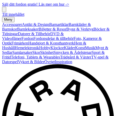
Sälj ditt fordon gratis! Läs mer om hur ->
Till innehållet
Meny
Accessoarer
Antikt & Design
Barnartiklar
Barnkläder &
Barnskor
Barnleksaker
Biljetter & Resor
Bygg & Verktyg
Böcker &
Tidningar
Datorer & Tillbehör
DVD &
Videofilmer
Fordon
Fordonsdelar & tillbehör
Foto, Kameror &
Optik
Frimärken
Handgjort & Konsthantverk
Hem &
Hushåll
Hemelektronik
Hobby
Klockor
Kläder
Konst
Musik
Mynt &
Sedlar
Samlarsaker
Skor
Skönhet
Smycken & Ädelstenar
Sport &
Fritid
Telefoni, Tablets & Wearables
Trädgård & Växter
TV-spel &
Datorspel
Vykort & Bilder
Övrigt
Inspiration