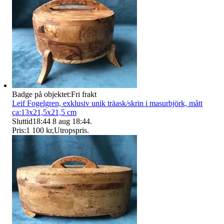
Badge på objektet:
Fri frakt
Leif Fogelgren, exklusiv unik träask/skrin i masurbjörk, mått
ca:13x21,5x21,5 cm
Sluttid
18:44
8 aug 18:44
.
Pris:
1 100 kr
,
Utropspris
.