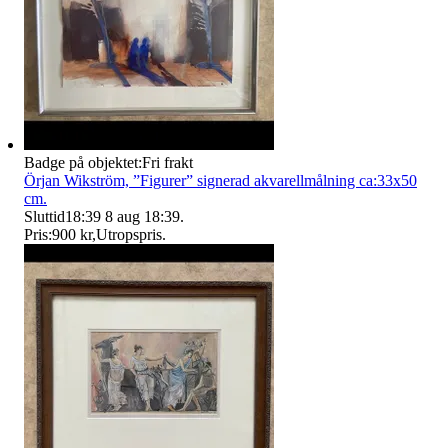
Badge på objektet:
Fri frakt
Örjan Wikström, ”Figurer” signerad akvarellmålning ca:33x50
cm.
Sluttid
18:39
8 aug 18:39
.
Pris:
900 kr
,
Utropspris
.