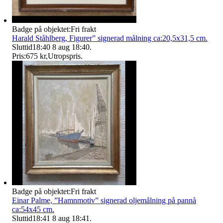
Badge på objektet:
Fri frakt
Harald Ståhlberg, Figurer” signerad målning ca:20,5x31,5 cm.
Sluttid
18:40
8 aug 18:40
.
Pris:
675 kr
,
Utropspris
.
Badge på objektet:
Fri frakt
Einar Palme, ”Hamnmotiv” signerad oljemålning på pannå
ca:54x45 cm.
Sluttid
18:41
8 aug 18:41
.