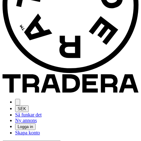
SEK
Så funkar det
Ny annons
Logga in
Skapa konto