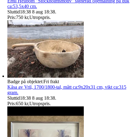
Emil Hellbom ”Stockholmsmotiv” signerad oljemålning på duk
ca:53,5x40 cm.
Sluttid
18:38
8 aug 18:38
.
Pris:
750 kr
,
Utropspris
.
Badge på objektet:
Fri frakt
Kåsa av Vril, 1700/1800-tal, mått ca:9x20x31 cm, vikt ca:315
gram.
Sluttid
18:38
8 aug 18:38
.
Pris:
650 kr
,
Utropspris
.