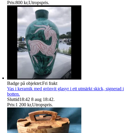
Pris:
800 kr
,
Utropspris
.
Badge på objektet:
Fri frakt
Vas i keramik med grönvit glasyr i ett utmärkt skick, signerad i
botten.
Sluttid
18:42
8 aug 18:42
.
Pris:
1 200 kr
,
Utropspris
.