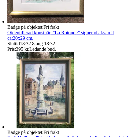
Badge på objektet:
Fri frakt
Oidentifierad konstnär, ”La Rotonde” signerad akvarell
ca:20x29 cm.
Sluttid
18:32
8 aug 18:32
.
Pris:
395 kr
,
Ledande bud
.
Badge på objektet:
Fri frakt