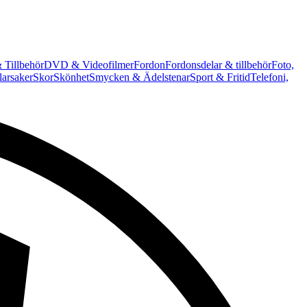
 Tillbehör
DVD & Videofilmer
Fordon
Fordonsdelar & tillbehör
Foto,
arsaker
Skor
Skönhet
Smycken & Ädelstenar
Sport & Fritid
Telefoni,