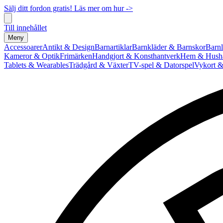
Sälj ditt fordon gratis! Läs mer om hur ->
Till innehållet
Meny
Accessoarer
Antikt & Design
Barnartiklar
Barnkläder & Barnskor
Barnl
Kameror & Optik
Frimärken
Handgjort & Konsthantverk
Hem & Hushå
Tablets & Wearables
Trädgård & Växter
TV-spel & Datorspel
Vykort &