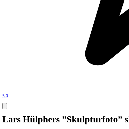
5.0
Lars Hülphers ”Skulpturfoto” s