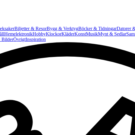
eksaker
Biljetter & Resor
Bygg & Verktyg
Böcker & Tidningar
Datorer &
ll
Hemelektronik
Hobby
Klockor
Kläder
Konst
Musik
Mynt & Sedlar
Saml
 Bilder
Övrigt
Inspiration