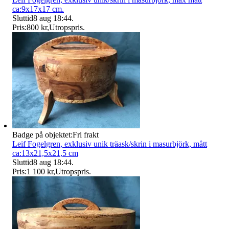
ca:9x17x17 cm.
Sluttid
8 aug 18:44
.
Pris:
800 kr
,
Utropspris
.
Badge på objektet:
Fri frakt
Leif Fogelgren, exklusiv unik träask/skrin i masurbjörk, mått
ca:13x21,5x21,5 cm
Sluttid
8 aug 18:44
.
Pris:
1 100 kr
,
Utropspris
.