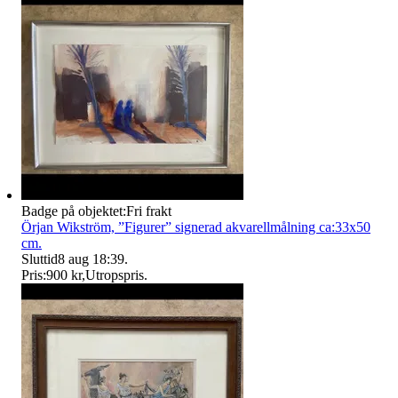
Badge på objektet:
Fri frakt
Örjan Wikström, ”Figurer” signerad akvarellmålning ca:33x50
cm.
Sluttid
8 aug 18:39
.
Pris:
900 kr
,
Utropspris
.