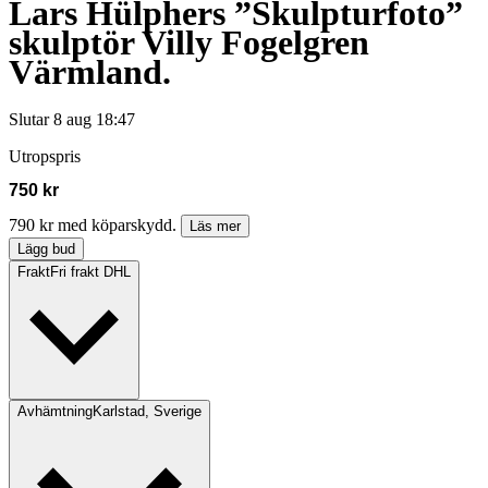
Lars Hülphers ”Skulpturfoto”
skulptör Villy Fogelgren
Värmland.
Slutar
8 aug 18:47
Utropspris
750 kr
790 kr med köparskydd.
Läs mer
Lägg bud
Frakt
Fri frakt DHL
Avhämtning
Karlstad, Sverige