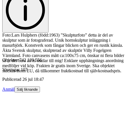
Foto:Lars Hulphers (född:1963) ”Skulpturfoto” detta är del av
skulptur som är fotograferad. Unik hornskulptur inläggning i
masurbjörk. Konstverk som fångar blicken och ger en rustik känsla.
Äkta Svensk skulptur, skulpterad av skulptör Villy Fogelgren
Värmland. Foto canvasens mått ca:100x75 cm, önskar ni flera bilder
Objektnr
742 139 556
så är det bara att ni mailar till mig! Enklare upphängnings anordning
medföljer vid köp. Frakten är gratis inom Sverige. Ska objektet
Visningar
107
skickas inom EU, då tillkommer fraktkostnad till självkostnadspris.
Publicerad
26 jul 18:47
Anmäl
Sälj liknande