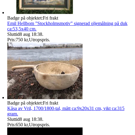
Badge på objektet:
Fri frakt
Emil Hellbom ”Stockholmsmotiv” signerad oljemålning på duk
ca:53,5x40 cm.
Sluttid
8 aug 18:38
.
Pris:
750 kr
,
Utropspris
.
Badge på objektet:
Fri frakt
Kåsa av Vril, 1700/1800-tal, mått ca:9x20x31 cm, vikt ca:315
gram.
Sluttid
8 aug 18:38
.
Pris:
650 kr
,
Utropspris
.