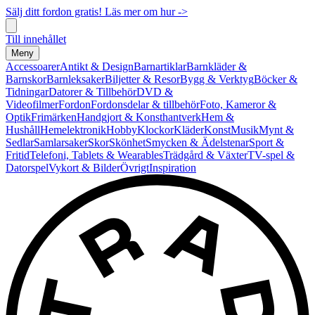
Sälj ditt fordon gratis! Läs mer om hur ->
Till innehållet
Meny
Accessoarer
Antikt & Design
Barnartiklar
Barnkläder &
Barnskor
Barnleksaker
Biljetter & Resor
Bygg & Verktyg
Böcker &
Tidningar
Datorer & Tillbehör
DVD &
Videofilmer
Fordon
Fordonsdelar & tillbehör
Foto, Kameror &
Optik
Frimärken
Handgjort & Konsthantverk
Hem &
Hushåll
Hemelektronik
Hobby
Klockor
Kläder
Konst
Musik
Mynt &
Sedlar
Samlarsaker
Skor
Skönhet
Smycken & Ädelstenar
Sport &
Fritid
Telefoni, Tablets & Wearables
Trädgård & Växter
TV-spel &
Datorspel
Vykort & Bilder
Övrigt
Inspiration