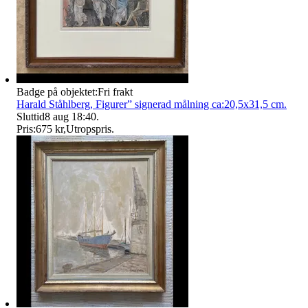
Badge på objektet:
Fri frakt
Harald Ståhlberg, Figurer” signerad målning ca:20,5x31,5 cm.
Sluttid
8 aug 18:40
.
Pris:
675 kr
,
Utropspris
.