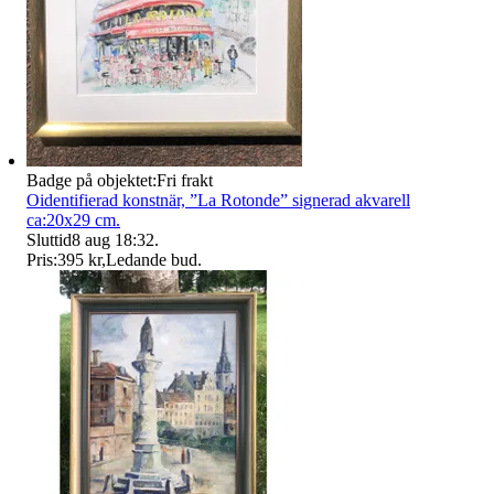
Badge på objektet:
Fri frakt
Oidentifierad konstnär, ”La Rotonde” signerad akvarell
ca:20x29 cm.
Sluttid
8 aug 18:32
.
Pris:
395 kr
,
Ledande bud
.