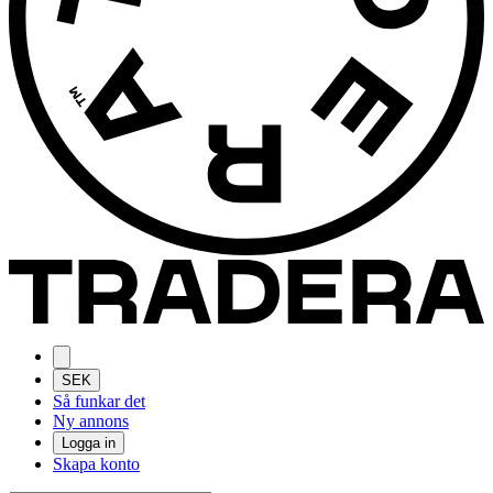
SEK
Så funkar det
Ny annons
Logga in
Skapa konto