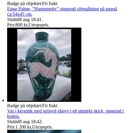
Badge på objektet:
Fri frakt
Einar Palme, ”Hamnmotiv” signerad oljemålning på pannå
ca:54x45 cm.
Sluttid
8 aug 18:41
.
Pris:
800 kr
,
Utropspris
.
Badge på objektet:
Fri frakt
Vas i keramik med grönvit glasyr i ett utmärkt skick, signerad i
botten.
Sluttid
8 aug 18:42
.
Pris:
1 200 kr
,
Utropspris
.