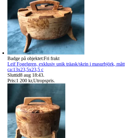
Badge på objektet:
Fri frakt
Leif Fogelgren, exklusiv unik träask/skrin i masurbjörk, mått
ca:13x23,5x23,5 c
Sluttid
8 aug 18:43
.
Pris:
1 200 kr
,
Utropspris
.