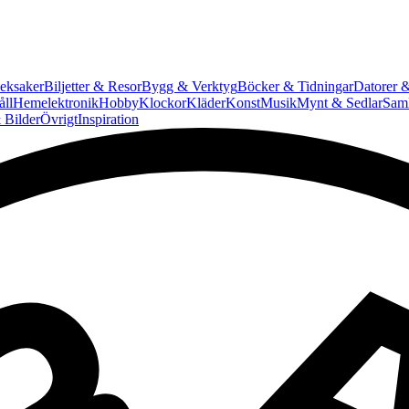
eksaker
Biljetter & Resor
Bygg & Verktyg
Böcker & Tidningar
Datorer &
ll
Hemelektronik
Hobby
Klockor
Kläder
Konst
Musik
Mynt & Sedlar
Saml
 Bilder
Övrigt
Inspiration