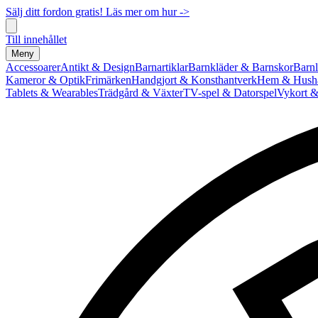
Sälj ditt fordon gratis! Läs mer om hur ->
Till innehållet
Meny
Accessoarer
Antikt & Design
Barnartiklar
Barnkläder & Barnskor
Barnl
Kameror & Optik
Frimärken
Handgjort & Konsthantverk
Hem & Hushå
Tablets & Wearables
Trädgård & Växter
TV-spel & Datorspel
Vykort &