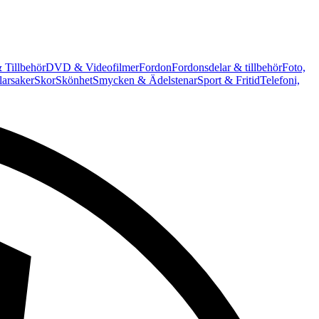
 Tillbehör
DVD & Videofilmer
Fordon
Fordonsdelar & tillbehör
Foto,
arsaker
Skor
Skönhet
Smycken & Ädelstenar
Sport & Fritid
Telefoni,