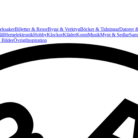
eksaker
Biljetter & Resor
Bygg & Verktyg
Böcker & Tidningar
Datorer &
ll
Hemelektronik
Hobby
Klockor
Kläder
Konst
Musik
Mynt & Sedlar
Saml
 Bilder
Övrigt
Inspiration