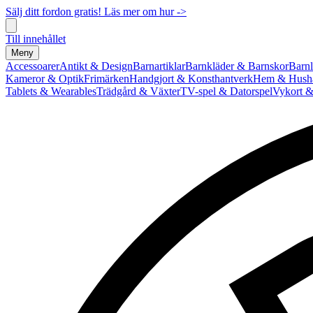
Sälj ditt fordon gratis! Läs mer om hur ->
Till innehållet
Meny
Accessoarer
Antikt & Design
Barnartiklar
Barnkläder & Barnskor
Barnl
Kameror & Optik
Frimärken
Handgjort & Konsthantverk
Hem & Hushå
Tablets & Wearables
Trädgård & Växter
TV-spel & Datorspel
Vykort &