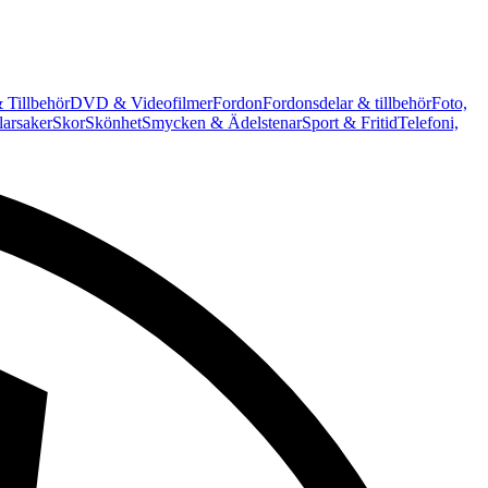
 Tillbehör
DVD & Videofilmer
Fordon
Fordonsdelar & tillbehör
Foto,
arsaker
Skor
Skönhet
Smycken & Ädelstenar
Sport & Fritid
Telefoni,