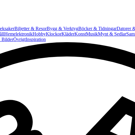
eksaker
Biljetter & Resor
Bygg & Verktyg
Böcker & Tidningar
Datorer &
ll
Hemelektronik
Hobby
Klockor
Kläder
Konst
Musik
Mynt & Sedlar
Saml
 Bilder
Övrigt
Inspiration