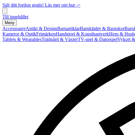
Sälj ditt fordon gratis! Läs mer om hur ->
Till innehållet
Meny
Accessoarer
Antikt & Design
Barnartiklar
Barnkläder & Barnskor
Barnl
Kameror & Optik
Frimärken
Handgjort & Konsthantverk
Hem & Hushå
Tablets & Wearables
Trädgård & Växter
TV-spel & Datorspel
Vykort &