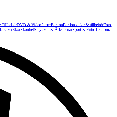
 Tillbehör
DVD & Videofilmer
Fordon
Fordonsdelar & tillbehör
Foto,
arsaker
Skor
Skönhet
Smycken & Ädelstenar
Sport & Fritid
Telefoni,