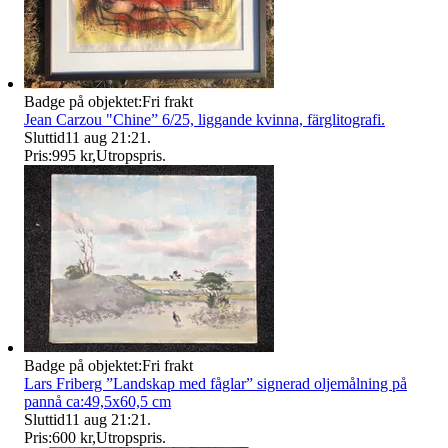
Badge på objektet:
Fri frakt
Jean Carzou "Chine” 6/25, liggande kvinna, färglitografi.
Sluttid
11 aug 21:21
.
Pris:
995 kr
,
Utropspris
.
Badge på objektet:
Fri frakt
Lars Friberg ”Landskap med fåglar” signerad oljemålning på
pannå ca:49,5x60,5 cm
Sluttid
11 aug 21:21
.
Pris:
600 kr
,
Utropspris
.