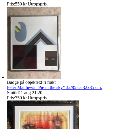
Pris:
550 kr
,
Utropspris
.
Badge på objektet:
Fri frakt
Peter Matthews ”Pie in the sky” 32/85 ca:32x35 cm.
Sluttid
11 aug 21:20
.
Pris:
750 kr
,
Utropspris
.