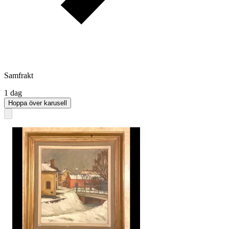
Samfrakt
1 dag
Hoppa över karusell