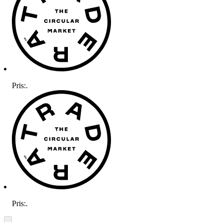
Pris:
.
Pris:
.