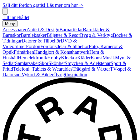
Sälj ditt fordon gratis! Läs mer om hur ->
Till innehållet
Meny
Accessoarer
Antikt & Design
Barnartiklar
Barnkläder &
Barnskor
Barnleksaker
Biljetter & Resor
Bygg & Verktyg
Böcker &
Tidningar
Datorer & Tillbehör
DVD &
Videofilmer
Fordon
Fordonsdelar & tillbehör
Foto, Kameror &
Optik
Frimärken
Handgjort & Konsthantverk
Hem &
Hushåll
Hemelektronik
Hobby
Klockor
Kläder
Konst
Musik
Mynt &
Sedlar
Samlarsaker
Skor
Skönhet
Smycken & Ädelstenar
Sport &
Fritid
Telefoni, Tablets & Wearables
Trädgård & Växter
TV-spel &
Datorspel
Vykort & Bilder
Övrigt
Inspiration