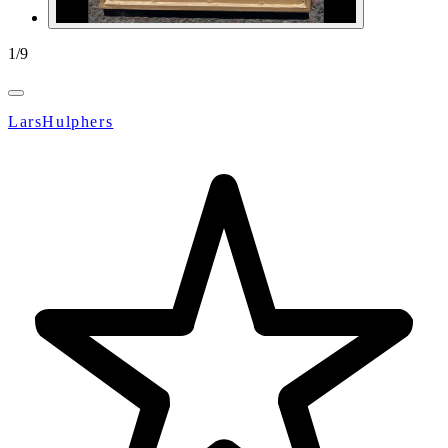
1
/
9
LarsHulphers