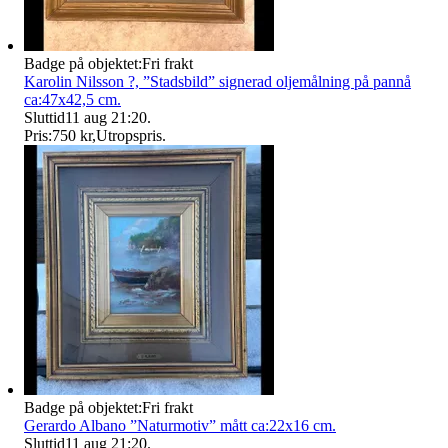
Badge på objektet:
Fri frakt
Karolin Nilsson ?, ”Stadsbild” signerad oljemålning på pannå
ca:47x42,5 cm.
Sluttid
11 aug 21:20
.
Pris:
750 kr
,
Utropspris
.
Badge på objektet:
Fri frakt
Gerardo Albano ”Naturmotiv” mått ca:22x16 cm.
Sluttid
11 aug 21:20
.