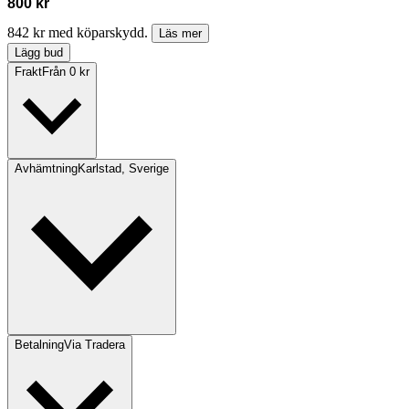
800 kr
842 kr med köparskydd.
Läs mer
Lägg bud
Frakt
Från 0 kr
Avhämtning
Karlstad, Sverige
Betalning
Via Tradera