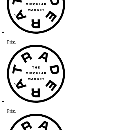
Pris:
.
Pris:
.