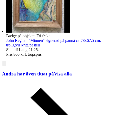
Badge på objektet:
Fri frakt
John Regner, "Minnen" signerad på pannå ca:78x67,5 cm,
troligtvis krita/pastell
Sluttid
11 aug 21:25
.
Pris:
800 kr
,
Utropspris
.
Andra har även tittat på
Visa alla