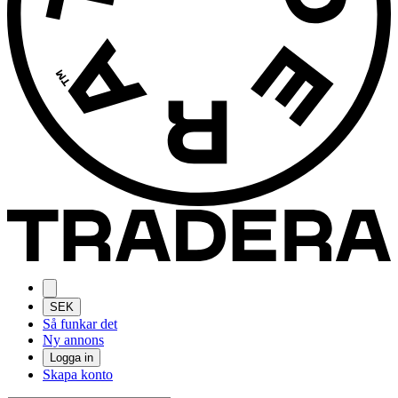
SEK
Så funkar det
Ny annons
Logga in
Skapa konto