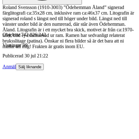
Roland Svensson (1910-3003) ”Ödehemman Åland” signerad
färglitografi ca:35x28 cm, inklusive ram ca:46x37 cm. Litografin är
signerad roland s längst ned till höger under bild. Längst ned till
vänster under bild är den numrerad, där står även Ödehemman.
Åland. Litografin är i ett mycket bra skick, motivet är från ca:1970-
Objektnr
742 826 242
talet, bild ej examinerad ur ram. Ramen har sedvanligt relaterat
bruksslitage (patina). Önskar ni flera bilder så är det bara att ni
Visningar
99
mailar till mig! Frakten är gratis inom EU.
Publicerad
30 jul 21:22
Anmäl
Sälj liknande