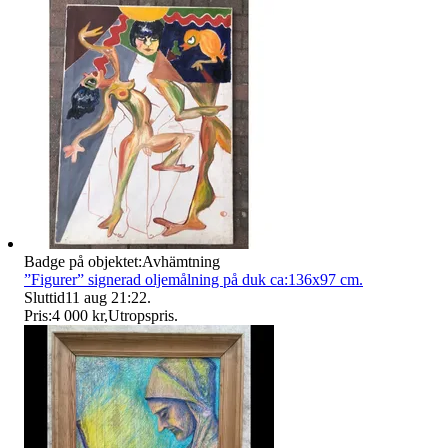
Badge på objektet:
Avhämtning
”Figurer” signerad oljemålning på duk ca:136x97 cm.
Sluttid
11 aug 21:22
.
Pris:
4 000 kr
,
Utropspris
.