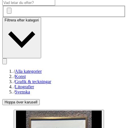
Filtrera efter kategori
/
Alla kategorier
/
Konst
/
Grafik & teckningar
/
Litografier
/
Svenska
Hoppa över karusell