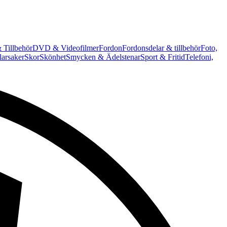
 Tillbehör
DVD & Videofilmer
Fordon
Fordonsdelar & tillbehör
Foto,
arsaker
Skor
Skönhet
Smycken & Ädelstenar
Sport & Fritid
Telefoni,