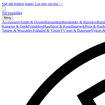
Sälj ditt fordon gratis! Läs mer om hur ->
Till innehållet
Meny
Accessoarer
Antikt & Design
Barnartiklar
Barnkläder & Barnskor
Barnl
Kameror & Optik
Frimärken
Handgjort & Konsthantverk
Hem & Hushå
Tablets & Wearables
Trädgård & Växter
TV-spel & Datorspel
Vykort &