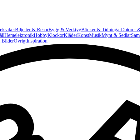
eksaker
Biljetter & Resor
Bygg & Verktyg
Böcker & Tidningar
Datorer &
ll
Hemelektronik
Hobby
Klockor
Kläder
Konst
Musik
Mynt & Sedlar
Saml
 Bilder
Övrigt
Inspiration