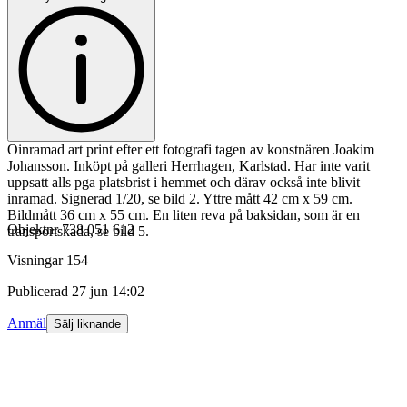
Oinramad art print efter ett fotografi tagen av konstnären Joakim
Johansson. Inköpt på galleri Herrhagen, Karlstad. Har inte varit
uppsatt alls pga platsbrist i hemmet och därav också inte blivit
inramad. Signerad 1/20, se bild 2. Yttre mått 42 cm x 59 cm.
Bildmått 36 cm x 55 cm. En liten reva på baksidan, som är en
Objektnr
738 051 612
transportskada, se bild 5.
Visningar
154
Publicerad
27 jun 14:02
Anmäl
Sälj liknande