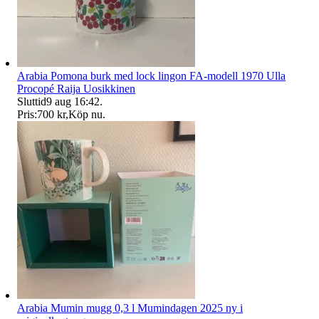
Arabia Pomona burk med lock lingon FA-modell 1970 Ulla
Procopé Raija Uosikkinen
Sluttid
9 aug 16:42
.
Pris:
700 kr
,
Köp nu
.
Arabia Mumin mugg 0,3 l Mumindagen 2025 ny i