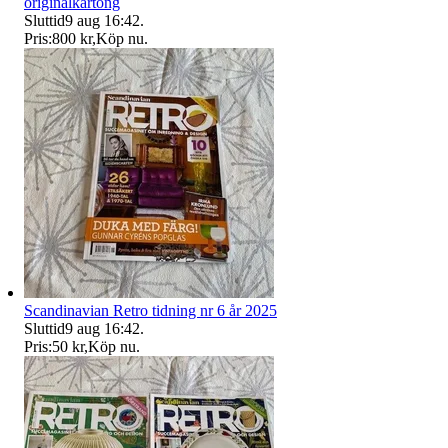
originalkartong
Sluttid
9 aug 16:42
.
Pris:
800 kr
,
Köp nu
.
Scandinavian Retro tidning nr 6 år 2025
Sluttid
9 aug 16:42
.
Pris:
50 kr
,
Köp nu
.