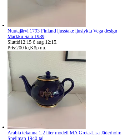
Nuutajärvi 1793 Finland ljusstake ljuslykta Vega design
Markku Salo 1989
Sluttid
12:15
6 aug 12:15
.
Pris:
200 kr
,
Köp nu
.
Arabia tekanna 1,2 liter modell MA Greta-Lisa Jäderholm
Snellman 1940-tal