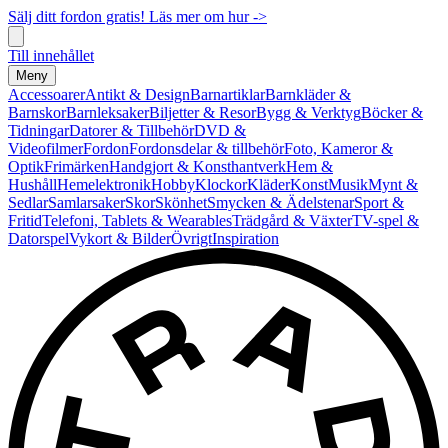
Sälj ditt fordon gratis! Läs mer om hur ->
Till innehållet
Meny
Accessoarer
Antikt & Design
Barnartiklar
Barnkläder &
Barnskor
Barnleksaker
Biljetter & Resor
Bygg & Verktyg
Böcker &
Tidningar
Datorer & Tillbehör
DVD &
Videofilmer
Fordon
Fordonsdelar & tillbehör
Foto, Kameror &
Optik
Frimärken
Handgjort & Konsthantverk
Hem &
Hushåll
Hemelektronik
Hobby
Klockor
Kläder
Konst
Musik
Mynt &
Sedlar
Samlarsaker
Skor
Skönhet
Smycken & Ädelstenar
Sport &
Fritid
Telefoni, Tablets & Wearables
Trädgård & Växter
TV-spel &
Datorspel
Vykort & Bilder
Övrigt
Inspiration