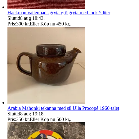
Hackman vattenbads gryta grötgryta med lock 5 liter
Sluttid
8 aug 18:43
.
Pris:
300 kr
,
Eller Köp nu
450 kr
,
.
Arabia Mahonki tekanna med sil Ulla Procopé 1960-talet
Sluttid
8 aug 19:18
.
Pris:
350 kr
,
Eller Köp nu
500 kr
,
.