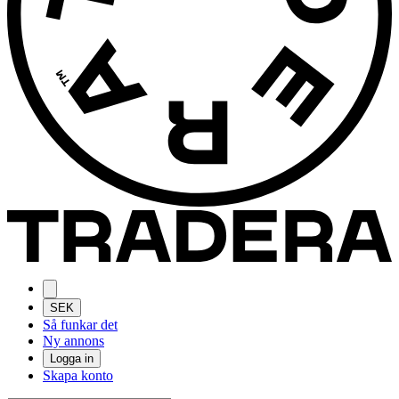
SEK
Så funkar det
Ny annons
Logga in
Skapa konto