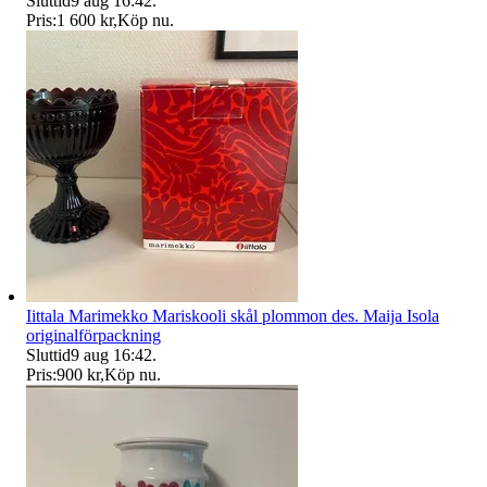
Sluttid
9 aug 16:42
.
Pris:
1 600 kr
,
Köp nu
.
Iittala Marimekko Mariskooli skål plommon des. Maija Isola
originalförpackning
Sluttid
9 aug 16:42
.
Pris:
900 kr
,
Köp nu
.