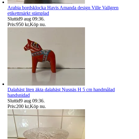
Arabia bordsklocka Havis Amanda design Ville Vallgren
etikettmärkt stämplad
Sluttid
9 aug 09:36
.
Pris:
950 kr
,
Köp nu
.
Dalahäst liten äkta dalahäst Nusnäs H 5 cm handmålad
handsnidad
Sluttid
9 aug 09:36
.
Pris:
200 kr
,
Köp nu
.