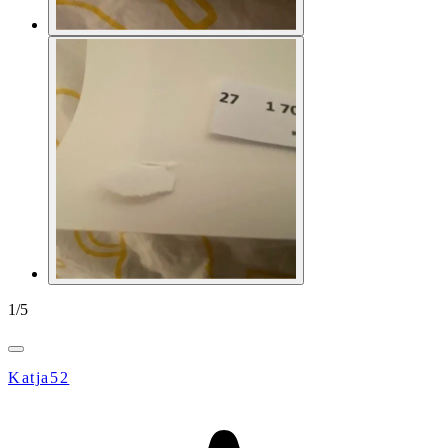
1
/
5
Katja52