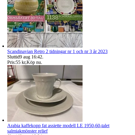
Scandinavian Retro 2 tidningar nr 1 och nr 3 år 2023
Sluttid
9 aug 16:42
.
Pris:
55 kr
,
Köp nu
.
Arabia kaffekopp fat assiette modell LE 1950-60-talet
salmiakmönster relief