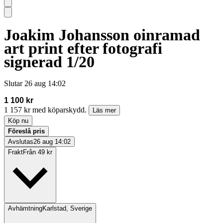
Joakim Johansson oinramad
art print efter fotografi
signerad 1/20
Slutar
26 aug 14:02
1 100 kr
1 157 kr med köparskydd.
Läs mer
Köp nu
Föreslå pris
Avslutas
26 aug 14:02
Frakt
Från 49 kr
Avhämtning
Karlstad, Sverige