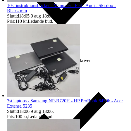
10st instruktionsböcker - Manualer - Fiat - Audi - Ski-doo -
Bilar - mm
Sluttid
18:05
9 aug 18:05
.
Pris:
110 kr
,
Ledande bud
.
Ersättning om varan inte är som beskriven
3st laptops - Samsung NP-R720H - HP ProBook 6450b - Acer
Extensa 5235
Sluttid
18:06
9 aug 18:06
.
Pris:
100 kr
,
Ledande bud
.