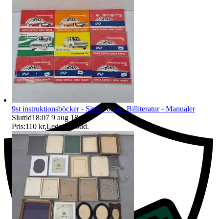
Ersättning om du inte får din vara
9st instruktionsböcker - Simca bilar - Billiteratur - Manualer
Sluttid
18:07
9 aug 18:07
.
Pris:
110 kr
,
Ledande bud
.