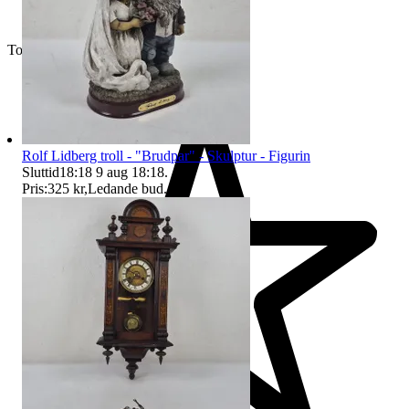
Toppsäljare
Rolf Lidberg troll - "Brudpar" - Skulptur - Figurin
Sluttid
18:18
9 aug 18:18
.
Pris:
325 kr
,
Ledande bud
.