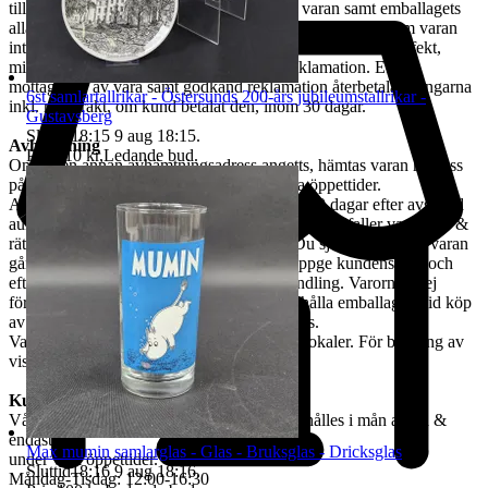
till tradera@jabab.se samt bifoga bilder på varan samt emballagets
alla sidor och packmateriel. Notera att det är skillnad på om varan
inte lever upp till kundens förväntningar eller om den är defekt,
mindre defekter är inte ett giltigt skäl till reklamation. Efter
mottagande av vara samt godkänd reklamation återbetalas pengarna
6st samlartallrikar - Östersunds 200-års jubileumstallrikar -
inkl. returfrakt, om kund betalat den, inom 30 dagar.
Gustavsberg
Sluttid
18:15
9 aug 18:15
.
Avhämtning
Pris:
110 kr
,
Ledande bud
.
Om ingen annan avhämtningsadress angetts, hämtas varan hos oss
på Tjalmargatan 4B i Östersund under våra öppettider.
Avhämtning av vunna varor skall ske inom 10 dagar efter avslutad
auktion. Om varan ej hämtas inom angiven tid tillfaller varan oss &
rätten till återbetalning är förbrukad. Kan Du själv inte hämta varan
går det skicka ett ombud. Ombudet skall uppge kundens för- och
efternamn, varubeskrivning & egen ID-handling. Varorna är ej
förpackade & kunden måste själv tillhandahålla emballage. Vid köp
av skrymmande gods, måste bärhjälp medtas.
Varorna finns att titta på vid begäran i våra lokaler. För bokning av
visning kontakta oss, se nedan.
Kundservice & Öppettider
Vår kundservice bedrivs via e-post. Svar erhålles i mån av tid &
endast
Max mumin samlarglas - Glas - Bruksglas - Dricksglas
under våra öppettider.
Sluttid
18:16
9 aug 18:16
.
Måndag-Tisdag: 12:00-16:30