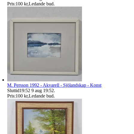
Pris:
100 kr
,
Ledande bud
.
M. Persson 1992 - Akvarell - Sjölandskap - Konst
Sluttid
19:52
9 aug 19:52
.
Pris:
100 kr
,
Ledande bud
.