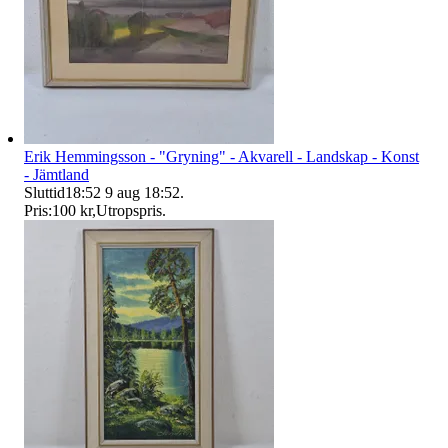
Erik Hemmingsson - "Gryning" - Akvarell - Landskap - Konst
- Jämtland
Sluttid
18:52
9 aug 18:52
.
Pris:
100 kr
,
Utropspris
.