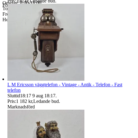
Pris:
100 kr
,
Ledande bud
.
Onsdag: 8:00-18:00
Företag
Torsdag: 12:00-16:30
Fredag: 10:00-15:00
Helgdagar & röda dagar STÄNGT
L M Ericsson väggtelefon - Vintage - Antik - Telefon - Fast
telefon
Sluttid
18:17
9 aug 18:17
.
Pris:
1 182 kr
,
Ledande bud
.
Marknadsförd