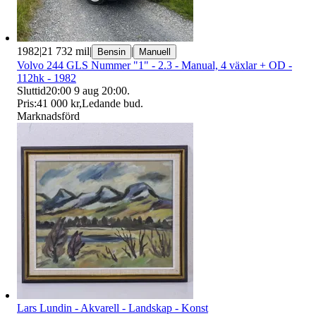
1982
|
21 732 mil
|
|
Bensin
Manuell
Volvo 244 GLS Nummer "1" - 2.3 - Manual, 4 växlar + OD -
112hk - 1982
Sluttid
20:00
9 aug 20:00
.
Pris:
41 000 kr
,
Ledande bud
.
Marknadsförd
Lars Lundin - Akvarell - Landskap - Konst