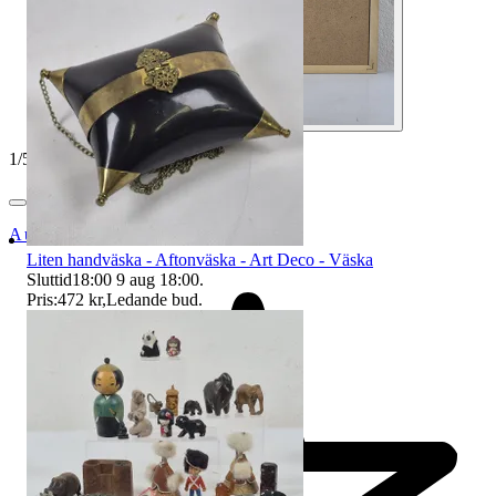
1
/
5
Auktionsbyra
Liten handväska - Aftonväska - Art Deco - Väska
Sluttid
18:00
9 aug 18:00
.
Pris:
472 kr
,
Ledande bud
.