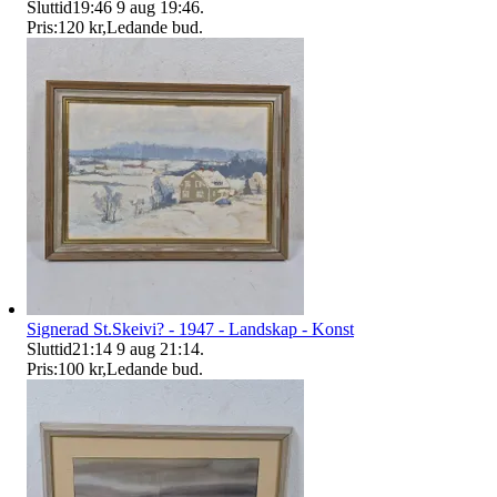
Sluttid
19:46
9 aug 19:46
.
Pris:
120 kr
,
Ledande bud
.
Signerad St.Skeivi? - 1947 - Landskap - Konst
Sluttid
21:14
9 aug 21:14
.
Pris:
100 kr
,
Ledande bud
.