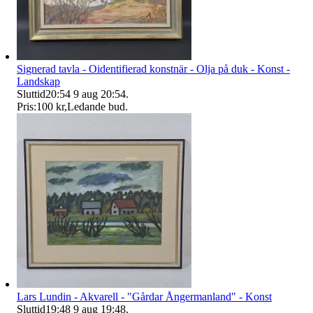
Signerad tavla - Oidentifierad konstnär - Olja på duk - Konst -
Landskap
Sluttid
20:54
9 aug 20:54
.
Pris:
100 kr
,
Ledande bud
.
Lars Lundin - Akvarell - "Gårdar Ångermanland" - Konst
Sluttid
19:48
9 aug 19:48
.