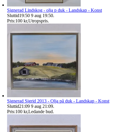
Signerad Lindskog - olja p duk - Landskap - Konst
Sluttid
19:50
9 aug 19:50
.
Pris:
100 kr
,
Utropspris
.
Signerad Sigrid 2013 - Olja på duk - Landskap - Konst
Sluttid
21:09
9 aug 21:09
.
Pris:
100 kr
,
Ledande bud
.