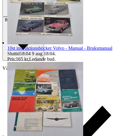
Betalning
Via Tradera
10st instruktionsböcker Volvo - Manual - Bruksmanual
Sluttid
18:04
9 aug 18:04
.
Pris:
165 kr
,
Ledande bud
.
Välj till köparskydd