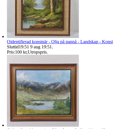
Oidentifierad konstnär - Olja på pannå - Landskap - Konst
Sluttid
19:51
9 aug 19:51
.
Pris:
100 kr
,
Utropspris
.