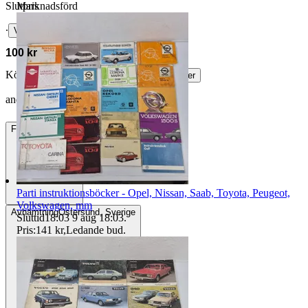
Marknadsförd
Slutpris
∙
Visa bud
100 kr
Köparskydd är valfritt hos företag.
Läs mer
andwed vann auktionen
Frakt
139 kr DSV
Parti instruktionsböcker - Opel, Nissan, Saab, Toyota, Peugeot,
Volkswagen, mm
Avhämtning
Östersund, Sverige
Sluttid
18:03
9 aug 18:03
.
Pris:
141 kr
,
Ledande bud
.