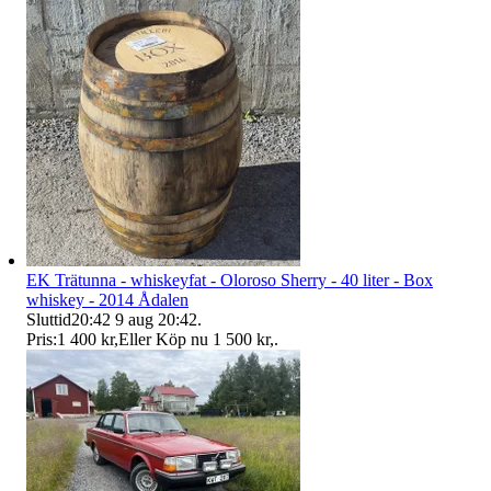
EK Trätunna - whiskeyfat - Oloroso Sherry - 40 liter - Box
whiskey - 2014 Ådalen
Sluttid
20:42
9 aug 20:42
.
Pris:
1 400 kr
,
Eller Köp nu
1 500 kr
,
.