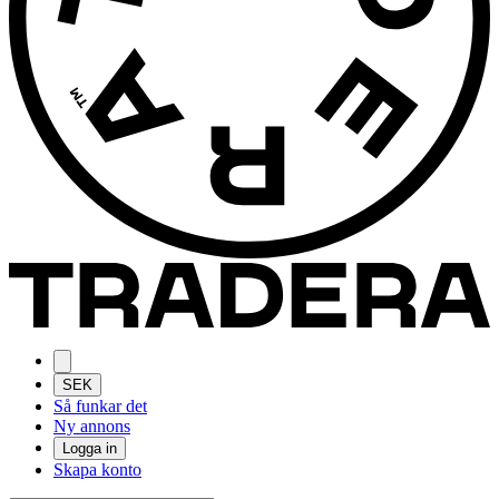
SEK
Så funkar det
Ny annons
Logga in
Skapa konto