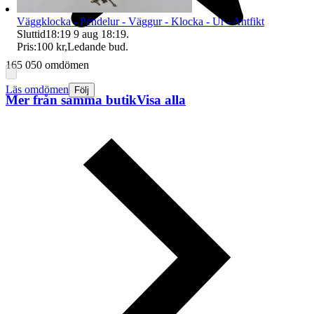
Väggklocka - Pendelur - Väggur - Klocka - Ur - Antfikt
Sluttid
18:19
9 aug 18:19
.
Pris:
100 kr
,
Ledande bud
.
165 050 omdömen
Läs omdömen
Följ
Mer från samma butik
Visa alla