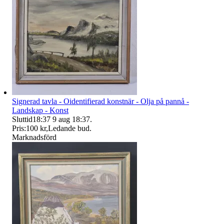
Signerad tavla - Oidentifierad konstnär - Olja på pannå -
Landskap - Konst
Sluttid
18:37
9 aug 18:37
.
Pris:
100 kr
,
Ledande bud
.
Marknadsförd