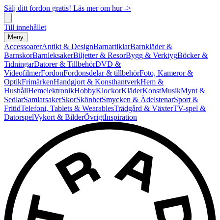
Sälj ditt fordon gratis! Läs mer om hur ->
Till innehållet
Meny
Accessoarer
Antikt & Design
Barnartiklar
Barnkläder &
Barnskor
Barnleksaker
Biljetter & Resor
Bygg & Verktyg
Böcker &
Tidningar
Datorer & Tillbehör
DVD &
Videofilmer
Fordon
Fordonsdelar & tillbehör
Foto, Kameror &
Optik
Frimärken
Handgjort & Konsthantverk
Hem &
Hushåll
Hemelektronik
Hobby
Klockor
Kläder
Konst
Musik
Mynt &
Sedlar
Samlarsaker
Skor
Skönhet
Smycken & Ädelstenar
Sport &
Fritid
Telefoni, Tablets & Wearables
Trädgård & Växter
TV-spel &
Datorspel
Vykort & Bilder
Övrigt
Inspiration