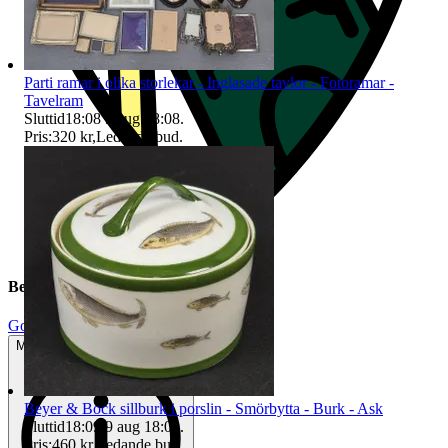
Parti ramar i olika storlekar - Inglasade tavlor - Fotoramar -
Tavelram
Sluttid
18:08
9 aug 18:08
.
Pris:
320 kr
,
Ledande bud
.
Beskrivning
Gott använt skick
Mindre tecken på användning
Beyer & Bock sillburk i porslin - Smörbytta - Burk - Ask
Sluttid
18:09
9 aug 18:09
.
Pris:
460 kr
,
Ledande bud
.