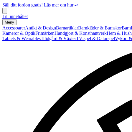
Sälj ditt fordon gratis! Läs mer om hur ->
Till innehållet
Meny
Accessoarer
Antikt & Design
Barnartiklar
Barnkläder & Barnskor
Barnl
Kameror & Optik
Frimärken
Handgjort & Konsthantverk
Hem & Hushå
Tablets & Wearables
Trädgård & Växter
TV-spel & Datorspel
Vykort &