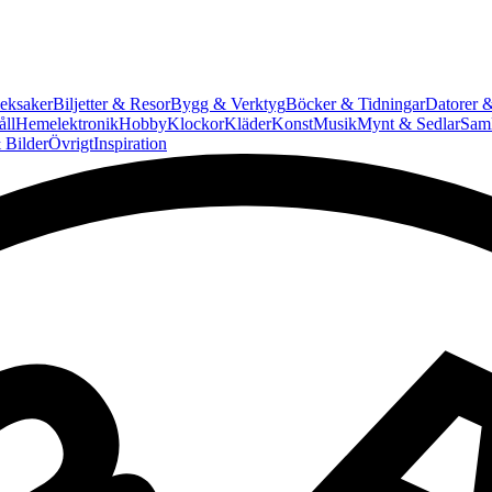
eksaker
Biljetter & Resor
Bygg & Verktyg
Böcker & Tidningar
Datorer &
ll
Hemelektronik
Hobby
Klockor
Kläder
Konst
Musik
Mynt & Sedlar
Saml
 Bilder
Övrigt
Inspiration