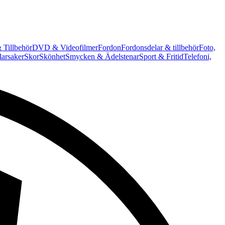
 Tillbehör
DVD & Videofilmer
Fordon
Fordonsdelar & tillbehör
Foto,
arsaker
Skor
Skönhet
Smycken & Ädelstenar
Sport & Fritid
Telefoni,