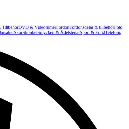
 Tillbehör
DVD & Videofilmer
Fordon
Fordonsdelar & tillbehör
Foto,
arsaker
Skor
Skönhet
Smycken & Ädelstenar
Sport & Fritid
Telefoni,