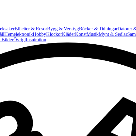
eksaker
Biljetter & Resor
Bygg & Verktyg
Böcker & Tidningar
Datorer &
ll
Hemelektronik
Hobby
Klockor
Kläder
Konst
Musik
Mynt & Sedlar
Saml
 Bilder
Övrigt
Inspiration