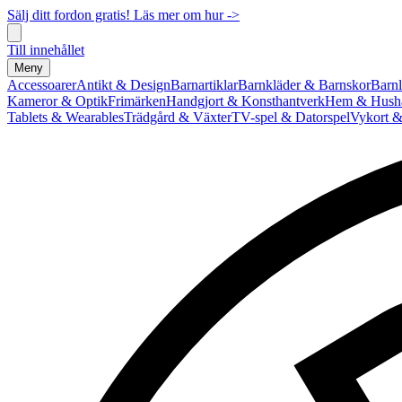
Sälj ditt fordon gratis! Läs mer om hur ->
Till innehållet
Meny
Accessoarer
Antikt & Design
Barnartiklar
Barnkläder & Barnskor
Barnl
Kameror & Optik
Frimärken
Handgjort & Konsthantverk
Hem & Hushå
Tablets & Wearables
Trädgård & Växter
TV-spel & Datorspel
Vykort &