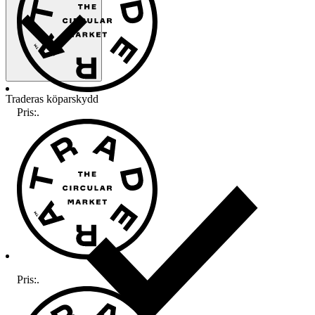
Traderas köparskydd
Pris:
.
Pris:
.