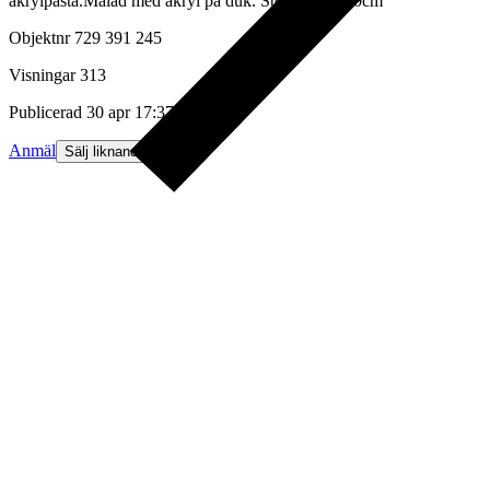
akrylpasta.Målad med akryl på duk. Storlek: 50*70cm
Objektnr
729 391 245
Visningar
313
Publicerad
30 apr 17:37
Anmäl
Sälj liknande