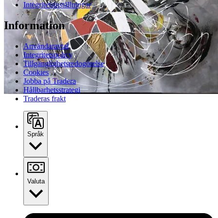
Integritetsinställningar
Information
Användaravtal
Integritetspolicy
Tillgänglighetsredogörelse
Cookies
Jobba på Tradera
Hållbarhetsstrategi
Traderas frakt
Språk
Valuta