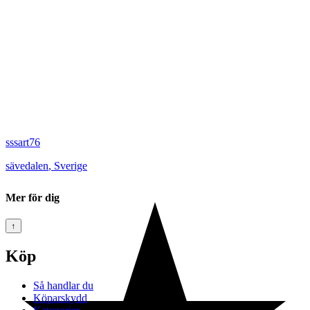
sssart76
sävedalen
,
Sverige
Mer för dig
↑
Köp
Så handlar du
Köparskydd