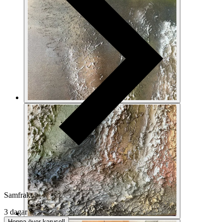
Samfrakt
3 dagar
Hoppa över karusell