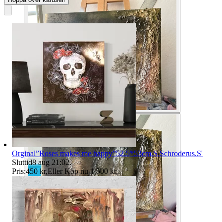
Orginal”Roses makes me happy”52.5*53cm.S.Schroderus.S'
Sluttid
8 aug 21:02
.
Pris:
450 kr
,
Eller Köp nu
1 500 kr
,
.