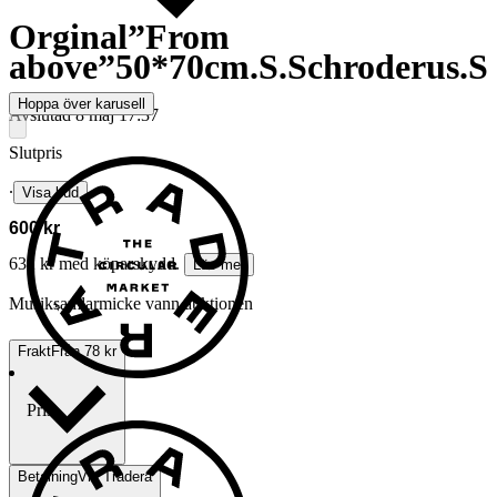
Orginal”From
above”50*70cm.S.Schroderus.S
Hoppa över karusell
Avslutad
8 maj 17:37
Slutpris
∙
Visa bud
600 kr
632 kr med köparskydd.
Läs mer
Musiksamlarmicke vann auktionen
Frakt
Från 78 kr
Pris:
.
Betalning
Via Tradera