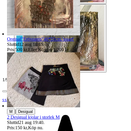
Orginal”Erövraren”46*55cm.’sssart'
Sluttid
12 aug 18:15
.
Pris:
500 kr
,
Eller Köp nu
1 200 kr
,
.
1
/
9
sssart76
|
M
Desigual
2 Desigual kjolar i storlek M
Sluttid
21 aug 19:40
.
Pris:
150 kr
,
Köp nu
.