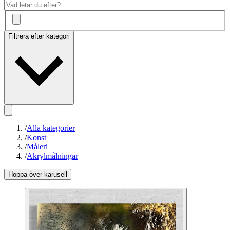
Filtrera efter kategori
/
Alla kategorier
/
Konst
/
Måleri
/
Akrylmålningar
Hoppa över karusell