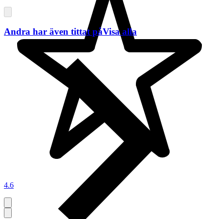
Andra har även tittat på
Visa alla
4.6