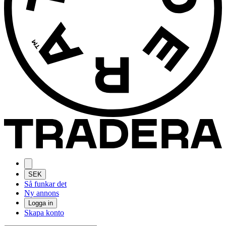
SEK
Så funkar det
Ny annons
Logga in
Skapa konto