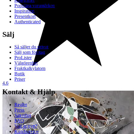
Kategorier
Populära varumärken
Inspiration
Presentkort
Authenticated
Sälj
Så säljer du privat
Sälj som företag
ProLister
Välgörenhet
Fraktkalkylatorn
Butik
Priser
4.6
Kontakt & Hjälp
Regler
Press
Säkerhet
FAQ
Vad är nytt?
Kundservice