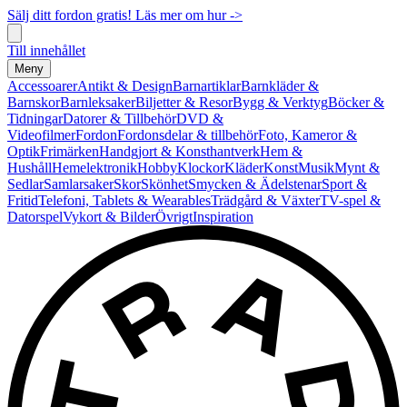
Sälj ditt fordon gratis! Läs mer om hur ->
Till innehållet
Meny
Accessoarer
Antikt & Design
Barnartiklar
Barnkläder &
Barnskor
Barnleksaker
Biljetter & Resor
Bygg & Verktyg
Böcker &
Tidningar
Datorer & Tillbehör
DVD &
Videofilmer
Fordon
Fordonsdelar & tillbehör
Foto, Kameror &
Optik
Frimärken
Handgjort & Konsthantverk
Hem &
Hushåll
Hemelektronik
Hobby
Klockor
Kläder
Konst
Musik
Mynt &
Sedlar
Samlarsaker
Skor
Skönhet
Smycken & Ädelstenar
Sport &
Fritid
Telefoni, Tablets & Wearables
Trädgård & Växter
TV-spel &
Datorspel
Vykort & Bilder
Övrigt
Inspiration