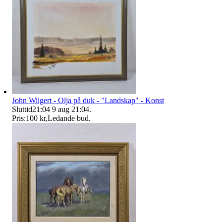
John Wilgert - Olja på duk - "Landskap" - Konst
Sluttid
21:04
9 aug 21:04
.
Pris:
100 kr
,
Ledande bud
.