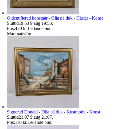
Oidentifierad konstnär - Olja på duk - Hästar - Konst
Sluttid
19:53
9 aug 19:53
.
Pris:
420 kr
,
Ledande bud
.
Marknadsförd
Signerad Donald - Olja på duk - Kustmotiv - Konst
Sluttid
21:07
9 aug 21:07
.
Pris:
110 kr
,
Ledande bud
.