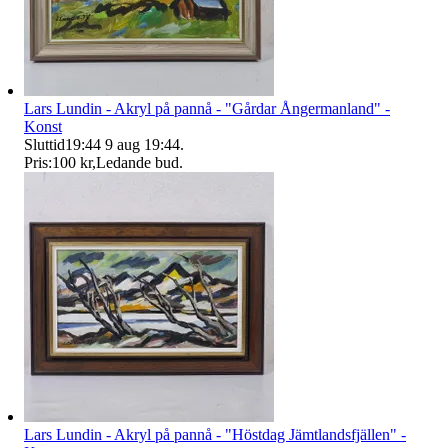
Lars Lundin - Akryl på pannå - "Gårdar Ångermanland" -
Konst
Sluttid
19:44
9 aug 19:44
.
Pris:
100 kr
,
Ledande bud
.
Lars Lundin - Akryl på pannå - "Höstdag Jämtlandsfjällen" -