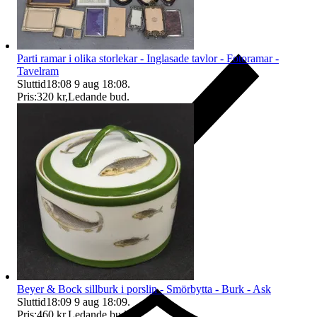
Parti ramar i olika storlekar - Inglasade tavlor - Fotoramar -
Tavelram
Sluttid
18:08
9 aug 18:08
.
Pris:
320 kr
,
Ledande bud
.
Ersättning om du inte får din vara
Beyer & Bock sillburk i porslin - Smörbytta - Burk - Ask
Sluttid
18:09
9 aug 18:09
.
Pris:
460 kr
,
Ledande bud
.