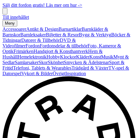
Sälj ditt fordon gratis! Läs mer om hur ->
Till innehållet
Meny
Accessoarer
Antikt & Design
Barnartiklar
Barnkläder &
Barnskor
Barnleksaker
Biljetter & Resor
Bygg & Verktyg
Böcker &
Tidningar
Datorer & Tillbehör
DVD &
Videofilmer
Fordon
Fordonsdelar & tillbehör
Foto, Kameror &
Optik
Frimärken
Handgjort & Konsthantverk
Hem &
Hushåll
Hemelektronik
Hobby
Klockor
Kläder
Konst
Musik
Mynt &
Sedlar
Samlarsaker
Skor
Skönhet
Smycken & Ädelstenar
Sport &
Fritid
Telefoni, Tablets & Wearables
Trädgård & Växter
TV-spel &
Datorspel
Vykort & Bilder
Övrigt
Inspiration