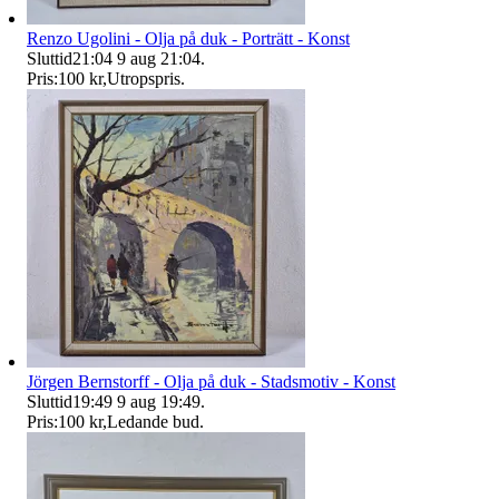
Renzo Ugolini - Olja på duk - Porträtt - Konst
Sluttid
21:04
9 aug 21:04
.
Pris:
100 kr
,
Utropspris
.
Jörgen Bernstorff - Olja på duk - Stadsmotiv - Konst
Sluttid
19:49
9 aug 19:49
.
Pris:
100 kr
,
Ledande bud
.