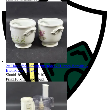
2st Hackefors Porslin ytterfoder - "Linnea Borealis" -
Blomkruka - Kruka
Sluttid
18:10
9 aug 18:10
.
Pris:
110 kr
,
Ledande bud
.