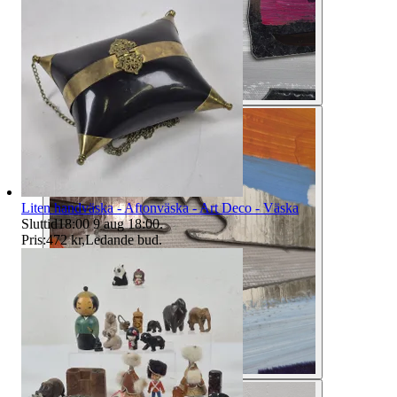
Liten handväska - Aftonväska - Art Deco - Väska
Sluttid
18:00
9 aug 18:00
.
Pris:
472 kr
,
Ledande bud
.