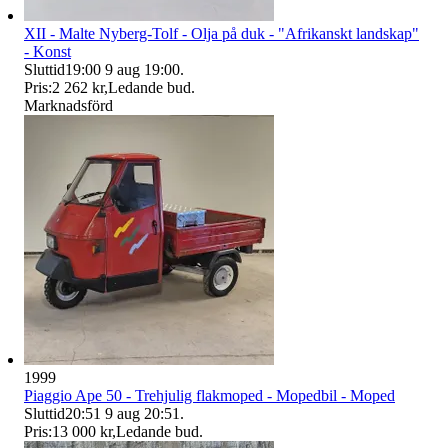
XII - Malte Nyberg-Tolf - Olja på duk - "Afrikanskt landskap"
- Konst
Sluttid
19:00
9 aug 19:00
.
Pris:
2 262 kr
,
Ledande bud
.
Marknadsförd
1999
Piaggio Ape 50 - Trehjulig flakmoped - Mopedbil - Moped
Sluttid
20:51
9 aug 20:51
.
Pris:
13 000 kr
,
Ledande bud
.