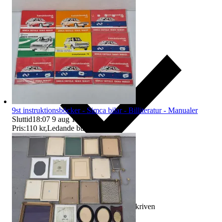
9st instruktionsböcker - Simca bilar - Billiteratur - Manualer
Sluttid
18:07
9 aug 18:07
.
Pris:
110 kr
,
Ledande bud
.
Ersättning om varan inte är som beskriven