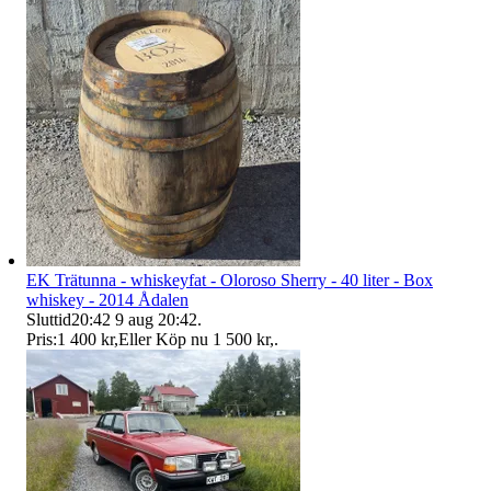
EK Trätunna - whiskeyfat - Oloroso Sherry - 40 liter - Box
whiskey - 2014 Ådalen
Sluttid
20:42
9 aug 20:42
.
Pris:
1 400 kr
,
Eller Köp nu
1 500 kr
,
.