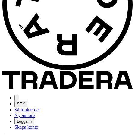
SEK
Så funkar det
Ny annons
Logga in
Skapa konto