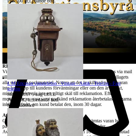
följd av att kund har hanterat varan i större omfattning än som varit
Pris:
100 kr
,
Ledande bud
.
nödvändigt. Värdeminskningen bedöms från fall till fall. Vi försöker
hantera alla returer så snabbt som möjligt. Efter att kundens retur
hanterats återbetalas pengarna för den köpta varan. Ångerrätten
avser ej det externa köpet av leverans av objektet då
konsumenten/köparen uttryckligen har samtyckt till att tjänsten
börjar utföras och gått med på att det inte finns någon ångerrätt när
tjänsten har fullgjorts.Om misstanke att ångerrätt missbrukas, tex
används för att ej behöva stå fast vid bud och därmed påverka
budgivningsprocessen, förbehåller sig vi oss rätten att stänga av
kundens konto för vidare budgivning hos oss.
REKLAMATION
Vid Reklamation ska kunden omgående ta kontakt med oss via mail
till tradera@jabab.se samt bifoga bilder på varan samt emballagets
alla sidor och packmateriel. Notera att det är skillnad på om varan
L M Ericsson väggtelefon - Vintage - Antik - Telefon - Fast
inte lever upp till kundens förväntningar eller om den är defekt,
telefon
mindre defekter är inte ett giltigt skäl till reklamation. Efter
Sluttid
18:17
9 aug 18:17
.
mottagande av vara samt godkänd reklamation återbetalas pengarna
Pris:
1 182 kr
,
Ledande bud
.
inkl. returfrakt, om kund betalat den, inom 30 dagar.
Marknadsförd
Avhämtning
Om ingen annan avhämtningsadress angetts, hämtas varan hos oss
på Tjalmargatan 4B i Östersund under våra öppettider.
Avhämtning av vunna varor skall ske inom 10 dagar efter avslutad