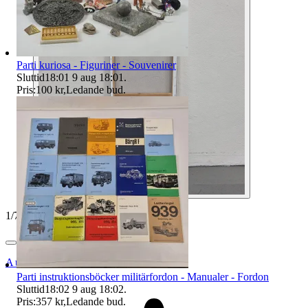
Parti kuriosa - Figuriner - Souvenirer
Sluttid
18:01
9 aug 18:01
.
Pris:
100 kr
,
Ledande bud
.
1
/
7
Auktionsbyra
Parti instruktionsböcker militärfordon - Manualer - Fordon
Sluttid
18:02
9 aug 18:02
.
Pris:
357 kr
,
Ledande bud
.