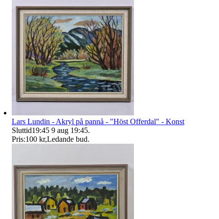
Lars Lundin - Akryl på pannå - "Höst Offerdal" - Konst
Sluttid
19:45
9 aug 19:45
.
Pris:
100 kr
,
Ledande bud
.