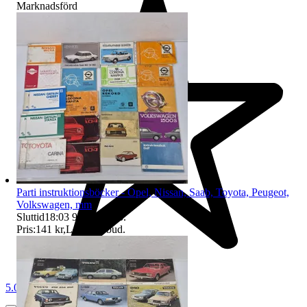
Marknadsförd
Parti instruktionsböcker - Opel, Nissan, Saab, Toyota, Peugeot,
Volkswagen, mm
Sluttid
18:03
9 aug 18:03
.
Pris:
141 kr
,
Ledande bud
.
5.0