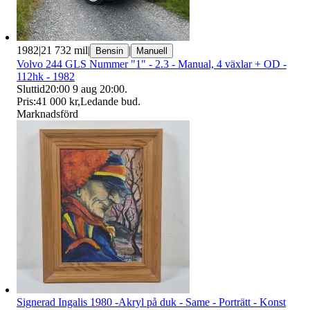
1982
|
21 732 mil
|
|
Bensin
Manuell
Volvo 244 GLS Nummer "1" - 2.3 - Manual, 4 växlar + OD -
112hk - 1982
Sluttid
20:00
9 aug 20:00
.
Pris:
41 000 kr
,
Ledande bud
.
Marknadsförd
Signerad Ingalis 1980 -Akryl på duk - Same - Porträtt - Konst