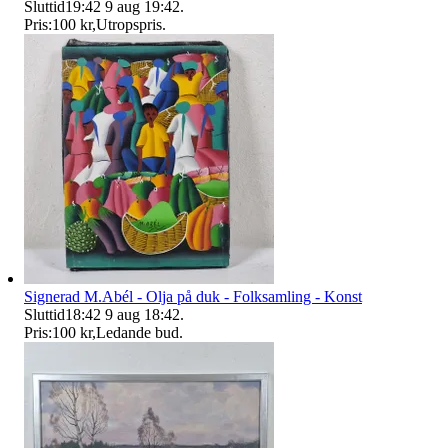
Sluttid
19:42
9 aug 19:42
.
Pris:
100 kr
,
Utropspris
.
Signerad M.Abél - Olja på duk - Folksamling - Konst
Sluttid
18:42
9 aug 18:42
.
Pris:
100 kr
,
Ledande bud
.