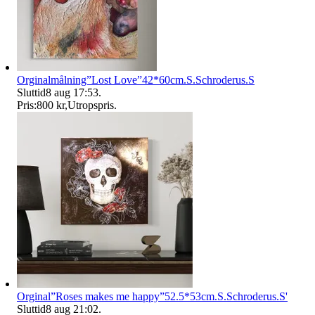
Orginalmålning”Lost Love”42*60cm.S.Schroderus.S
Sluttid
8 aug 17:53
.
Pris:
800 kr
,
Utropspris
.
Orginal”Roses makes me happy”52.5*53cm.S.Schroderus.S'
Sluttid
8 aug 21:02
.