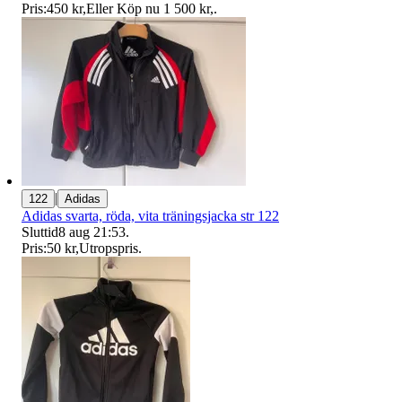
Pris:
450 kr
,
Eller Köp nu
1 500 kr
,
.
|
122
Adidas
Adidas svarta, röda, vita träningsjacka str 122
Sluttid
8 aug 21:53
.
Pris:
50 kr
,
Utropspris
.