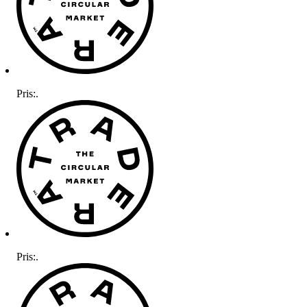
Pris:
.
Pris:
.