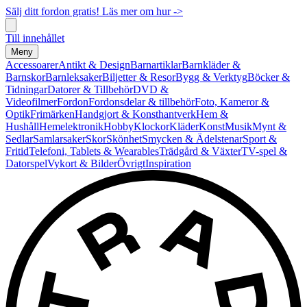
Sälj ditt fordon gratis! Läs mer om hur ->
Till innehållet
Meny
Accessoarer
Antikt & Design
Barnartiklar
Barnkläder &
Barnskor
Barnleksaker
Biljetter & Resor
Bygg & Verktyg
Böcker &
Tidningar
Datorer & Tillbehör
DVD &
Videofilmer
Fordon
Fordonsdelar & tillbehör
Foto, Kameror &
Optik
Frimärken
Handgjort & Konsthantverk
Hem &
Hushåll
Hemelektronik
Hobby
Klockor
Kläder
Konst
Musik
Mynt &
Sedlar
Samlarsaker
Skor
Skönhet
Smycken & Ädelstenar
Sport &
Fritid
Telefoni, Tablets & Wearables
Trädgård & Växter
TV-spel &
Datorspel
Vykort & Bilder
Övrigt
Inspiration