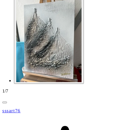
1
/
7
sssart76