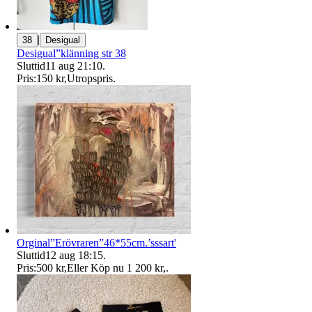
|
38
Desigual
Desigual”klänning str 38
Sluttid
11 aug 21:10
.
Pris:
150 kr
,
Utropspris
.
Orginal”Erövraren”46*55cm.’sssart'
Sluttid
12 aug 18:15
.
Pris:
500 kr
,
Eller Köp nu
1 200 kr
,
.