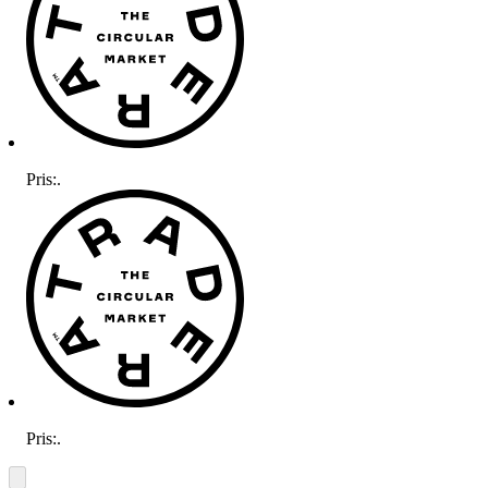
Pris:
.
Pris:
.