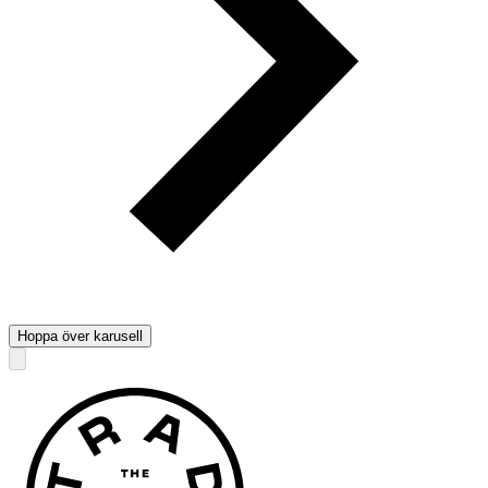
Hoppa över karusell