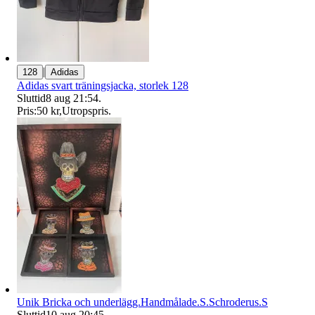
|
128
Adidas
Adidas svart träningsjacka, storlek 128
Sluttid
8 aug 21:54
.
Pris:
50 kr
,
Utropspris
.
Unik Bricka och underlägg.Handmålade.S.Schroderus.S
Sluttid
10 aug 20:45
.