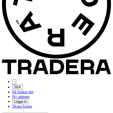
SEK
Så funkar det
Ny annons
Logga in
Skapa konto