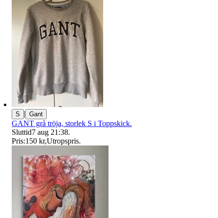
|
S
Gant
GANT grå tröja, storlek S i Toppskick.
Sluttid
7 aug 21:38
.
Pris:
150 kr
,
Utropspris
.