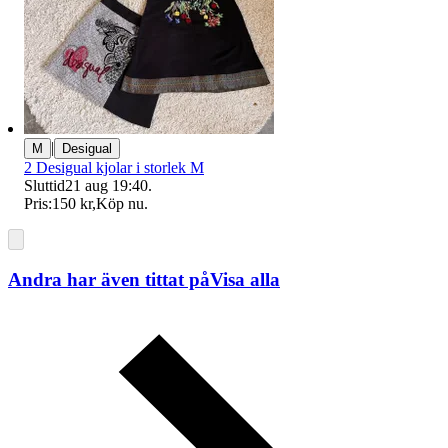
|
M
Desigual
2 Desigual kjolar i storlek M
Sluttid
21 aug 19:40
.
Pris:
150 kr
,
Köp nu
.
Andra har även tittat på
Visa alla