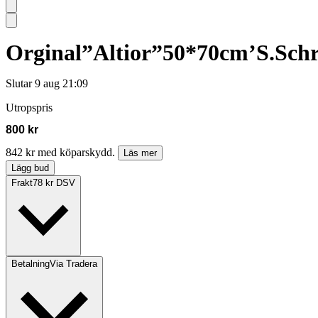
Orginal”Altior”50*70cm’S.Schr
Slutar
9 aug 21:09
Utropspris
800 kr
842 kr med köparskydd.
Läs mer
Lägg bud
Frakt
78 kr DSV
Betalning
Via Tradera