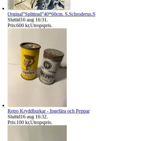
Orginal”Splittrad”40*60cm. S.Schroderus.S
Sluttid
16 aug 16:31
.
Pris:
600 kr
,
Utropspris
.
Retro Kryddburkar - Ingefära och Peppar
Sluttid
16 aug 16:32
.
Pris:
100 kr
,
Utropspris
.