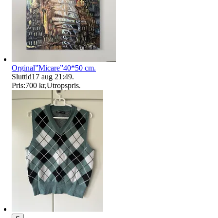
Orginal”Micare”40*50 cm.
Sluttid
17 aug 21:49
.
Pris:
700 kr
,
Utropspris
.