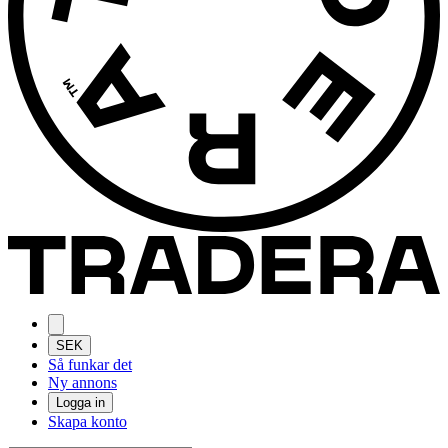
SEK
Så funkar det
Ny annons
Logga in
Skapa konto