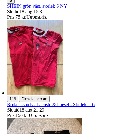
S
SHEIN grön väst, storlek S NY!
Sluttid
18 aug 16:31
.
Pris:
75 kr
,
Utropspris
.
|
116
Diesel/Lacoste
Röda T-shirts - Lacoste & Diesel - Storlek 116
Sluttid
18 aug 21:29
.
Pris:
150 kr
,
Utropspris
.