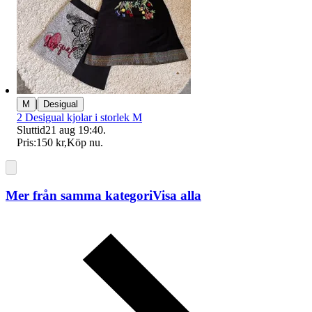
|
M
Desigual
2 Desigual kjolar i storlek M
Sluttid
21 aug 19:40
.
Pris:
150 kr
,
Köp nu
.
Mer från samma kategori
Visa alla