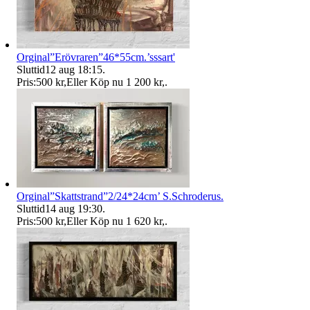
Orginal”Erövraren”46*55cm.’sssart'
Sluttid
12 aug 18:15
.
Pris:
500 kr
,
Eller Köp nu
1 200 kr
,
.
Orginal”Skattstrand”2/24*24cm’ S.Schroderus.
Sluttid
14 aug 19:30
.
Pris:
500 kr
,
Eller Köp nu
1 620 kr
,
.