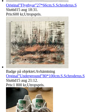
Original”Flygbyar”27*66cm.S.Schroderus.S
Sluttid
15 aug 18:31
.
Pris:
600 kr
,
Utropspris
.
Badge på objektet:
Avhämtning
Orginal”Underground”80*100cm.S.Schroderus.S
Sluttid
15 aug 21:12
.
Pris:
1 800 kr
,
Utropspris
.