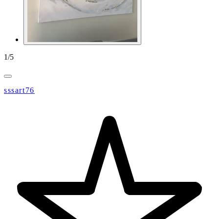
1
/
5
sssart76