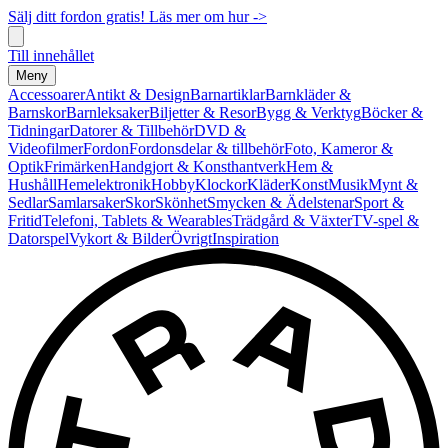
Sälj ditt fordon gratis! Läs mer om hur ->
Till innehållet
Meny
Accessoarer
Antikt & Design
Barnartiklar
Barnkläder &
Barnskor
Barnleksaker
Biljetter & Resor
Bygg & Verktyg
Böcker &
Tidningar
Datorer & Tillbehör
DVD &
Videofilmer
Fordon
Fordonsdelar & tillbehör
Foto, Kameror &
Optik
Frimärken
Handgjort & Konsthantverk
Hem &
Hushåll
Hemelektronik
Hobby
Klockor
Kläder
Konst
Musik
Mynt &
Sedlar
Samlarsaker
Skor
Skönhet
Smycken & Ädelstenar
Sport &
Fritid
Telefoni, Tablets & Wearables
Trädgård & Växter
TV-spel &
Datorspel
Vykort & Bilder
Övrigt
Inspiration