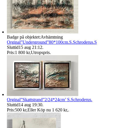
Badge på objektet:
Avhämtning
Orginal”Underground”80*100cm.S.Schroderus.S
Sluttid
15 aug 21:12
.
Pris:
1 800 kr
,
Utropspris
.
Orginal”Skattstrand”2/24*24cm’ S.Schroderus.
Sluttid
14 aug 19:30
.
Pris:
500 kr
,
Eller Köp nu
1 620 kr
,
.