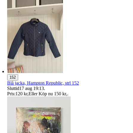
152
Blå jacka, Hampton Republic, strl 152
Sluttid
17 aug 19:13
.
Pris:
120 kr
,
Eller Köp nu
150 kr
,
.