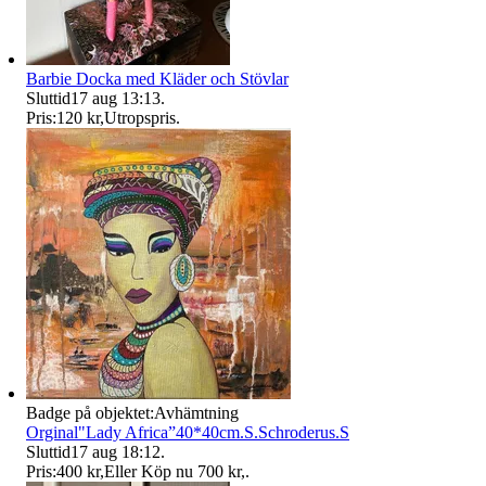
Barbie Docka med Kläder och Stövlar
Sluttid
17 aug 13:13
.
Pris:
120 kr
,
Utropspris
.
Badge på objektet:
Avhämtning
Orginal"Lady Africa”40*40cm.S.Schroderus.S
Sluttid
17 aug 18:12
.
Pris:
400 kr
,
Eller Köp nu
700 kr
,
.