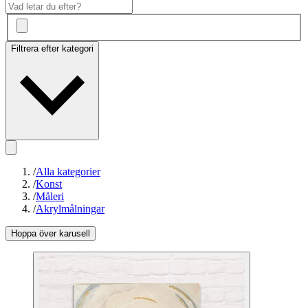
Filtrera efter kategori
/
Alla kategorier
/
Konst
/
Måleri
/
Akrylmålningar
Hoppa över karusell