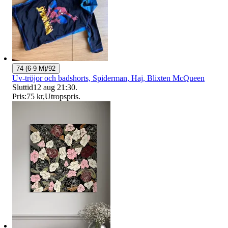
74 (6-9 M)/92
Uv-tröjor och badshorts, Spiderman, Haj, Blixten McQueen
Sluttid
12 aug 21:30
.
Pris:
75 kr
,
Utropspris
.