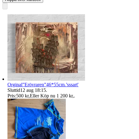
Orginal”Erövraren”46*55cm.’sssart'
Sluttid
12 aug 18:15
.
Pris:
500 kr
,
Eller Köp nu
1 200 kr
,
.