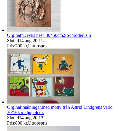
Orginal”Devils nest”30*50cm.SSchroderus.S
Sluttid
14 aug 20:11
.
Pris:
700 kr
,
Utropspris
.
Orginal’målningar.med motiv från Astrid Lindgrens värld
30*30cm.djup 4cm.
Sluttid
14 aug 20:12
.
Pris:
800 kr
,
Utropspris
.