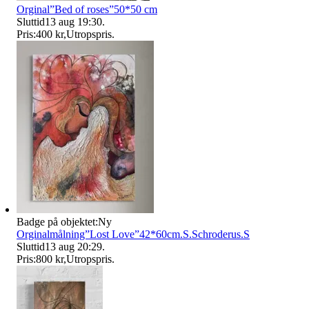
Orginal”Bed of roses”50*50 cm
Sluttid
13 aug 19:30
.
Pris:
400 kr
,
Utropspris
.
Badge på objektet:
Ny
Orginalmålning”Lost Love”42*60cm.S.Schroderus.S
Sluttid
13 aug 20:29
.
Pris:
800 kr
,
Utropspris
.