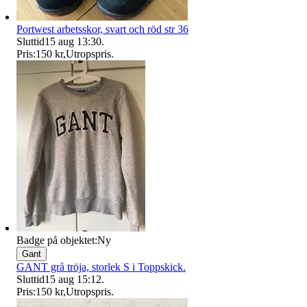
Portwest arbetsskor, svart och röd str 36
Sluttid
15 aug 13:30
.
Pris:
150 kr
,
Utropspris
.
Badge på objektet:
Ny
Gant
GANT grå tröja, storlek S i Toppskick.
Sluttid
15 aug 15:12
.
Pris:
150 kr
,
Utropspris
.