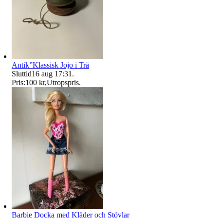
Antik”Klassisk Jojo i Trä
Sluttid
16 aug 17:31
.
Pris:
100 kr
,
Utropspris
.
Barbie Docka med Kläder och Stövlar