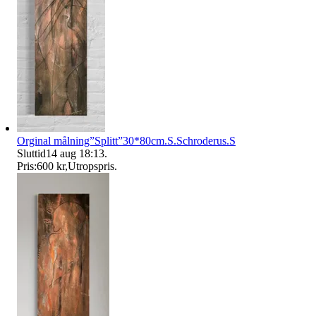
Orginal målning”Splitt”30*80cm.S.Schroderus.S
Sluttid
14 aug 18:13
.
Pris:
600 kr
,
Utropspris
.