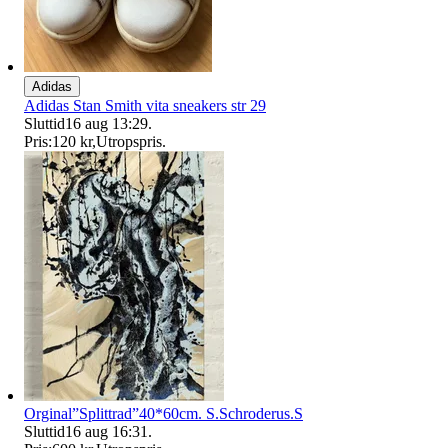
Adidas
Adidas Stan Smith vita sneakers str 29
Sluttid
16 aug 13:29
.
Pris:
120 kr
,
Utropspris
.
Orginal”Splittrad”40*60cm. S.Schroderus.S
Sluttid
16 aug 16:31
.