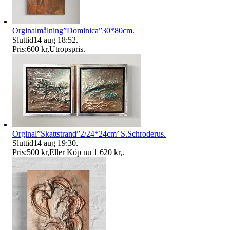
Orginalmålning”Dominica”30*80cm.
Sluttid
14 aug 18:52
.
Pris:
600 kr
,
Utropspris
.
Orginal”Skattstrand”2/24*24cm’ S.Schroderus.
Sluttid
14 aug 19:30
.
Pris:
500 kr
,
Eller Köp nu
1 620 kr
,
.