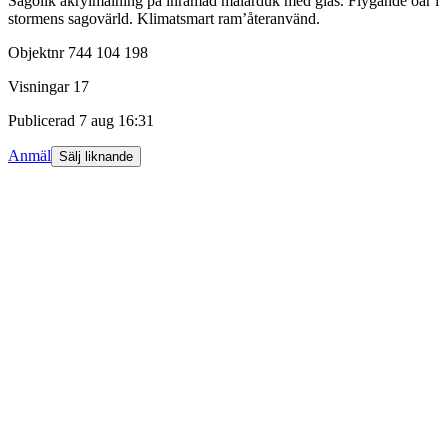
Sagolik akrylmålning på inramad målarduk med glas. Flygande öar i
stormens sagovärld. Klimatsmart ram’återanvänd.
Objektnr
744 104 198
Visningar
17
Publicerad
7 aug 16:31
Anmäl
Sälj liknande