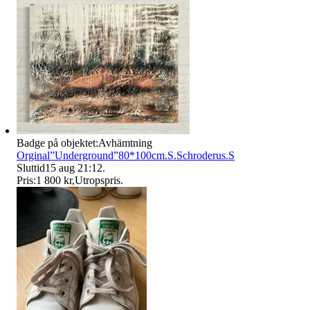
Badge på objektet:
Avhämtning
Orginal”Underground”80*100cm.S.Schroderus.S
Sluttid
15 aug 21:12
.
Pris:
1 800 kr
,
Utropspris
.