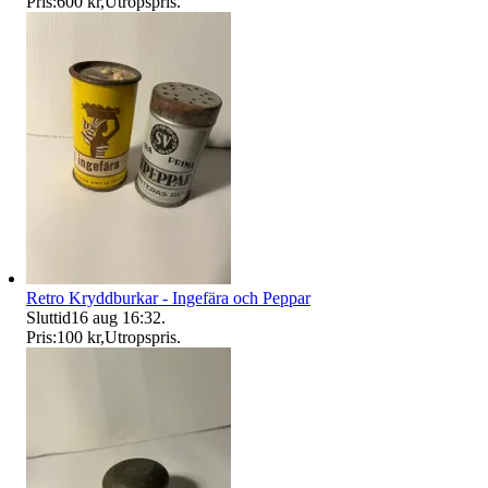
Pris:
600 kr
,
Utropspris
.
Retro Kryddburkar - Ingefära och Peppar
Sluttid
16 aug 16:32
.
Pris:
100 kr
,
Utropspris
.