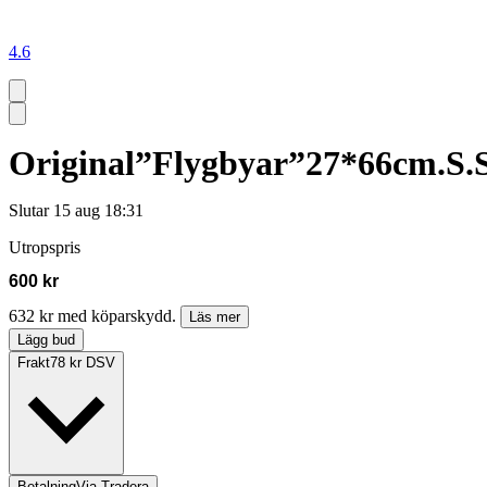
4.6
Original”Flygbyar”27*66cm.S.
Slutar
15 aug 18:31
Utropspris
600 kr
632 kr med köparskydd.
Läs mer
Lägg bud
Frakt
78 kr DSV
Betalning
Via Tradera