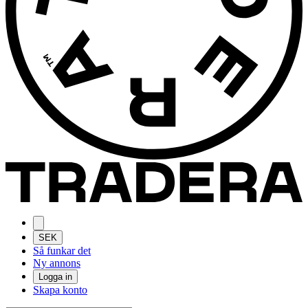
SEK
Så funkar det
Ny annons
Logga in
Skapa konto