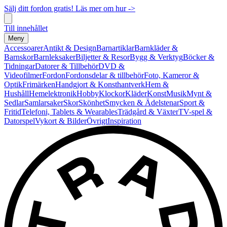
Sälj ditt fordon gratis! Läs mer om hur ->
Till innehållet
Meny
Accessoarer
Antikt & Design
Barnartiklar
Barnkläder &
Barnskor
Barnleksaker
Biljetter & Resor
Bygg & Verktyg
Böcker &
Tidningar
Datorer & Tillbehör
DVD &
Videofilmer
Fordon
Fordonsdelar & tillbehör
Foto, Kameror &
Optik
Frimärken
Handgjort & Konsthantverk
Hem &
Hushåll
Hemelektronik
Hobby
Klockor
Kläder
Konst
Musik
Mynt &
Sedlar
Samlarsaker
Skor
Skönhet
Smycken & Ädelstenar
Sport &
Fritid
Telefoni, Tablets & Wearables
Trädgård & Växter
TV-spel &
Datorspel
Vykort & Bilder
Övrigt
Inspiration