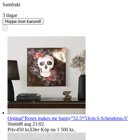
Samfrakt
3 dagar
Hoppa över karusell
Orginal”Roses makes me happy”52.5*53cm.S.Schroderus.S'
Sluttid
8 aug 21:02
.
Pris:
450 kr
,
Eller Köp nu
1 500 kr
,
.