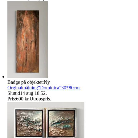
Badge på objektet:
Ny
Orginalmålning”Dominica”30*80cm.
Sluttid
14 aug 18:52
.
Pris:
600 kr
,
Utropspris
.