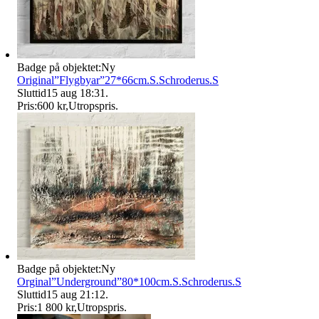
Badge på objektet:
Ny
Original”Flygbyar”27*66cm.S.Schroderus.S
Sluttid
15 aug 18:31
.
Pris:
600 kr
,
Utropspris
.
Badge på objektet:
Ny
Orginal”Underground”80*100cm.S.Schroderus.S
Sluttid
15 aug 21:12
.
Pris:
1 800 kr
,
Utropspris
.