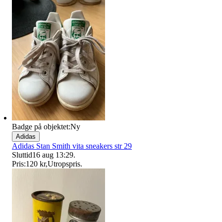
Badge på objektet:
Ny
Adidas
Adidas Stan Smith vita sneakers str 29
Sluttid
16 aug 13:29
.
Pris:
120 kr
,
Utropspris
.