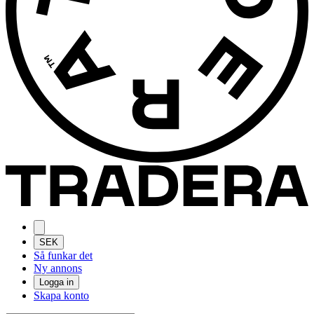
SEK
Så funkar det
Ny annons
Logga in
Skapa konto