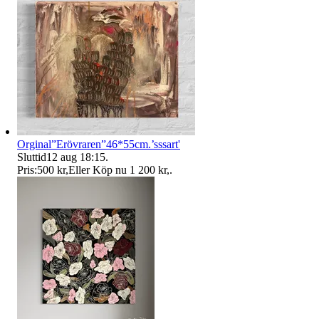
Orginal”Erövraren”46*55cm.’sssart'
Sluttid
12 aug 18:15
.
Pris:
500 kr
,
Eller Köp nu
1 200 kr
,
.