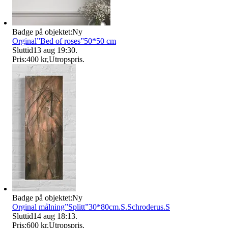
Badge på objektet:
Ny
Orginal”Bed of roses”50*50 cm
Sluttid
13 aug 19:30
.
Pris:
400 kr
,
Utropspris
.
Badge på objektet:
Ny
Orginal målning”Splitt”30*80cm.S.Schroderus.S
Sluttid
14 aug 18:13
.
Pris:
600 kr
,
Utropspris
.