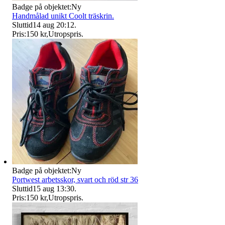
Badge på objektet:
Ny
Handmålad unikt Coolt träskrin.
Sluttid
14 aug 20:12
.
Pris:
150 kr
,
Utropspris
.
Badge på objektet:
Ny
Portwest arbetsskor, svart och röd str 36
Sluttid
15 aug 13:30
.
Pris:
150 kr
,
Utropspris
.