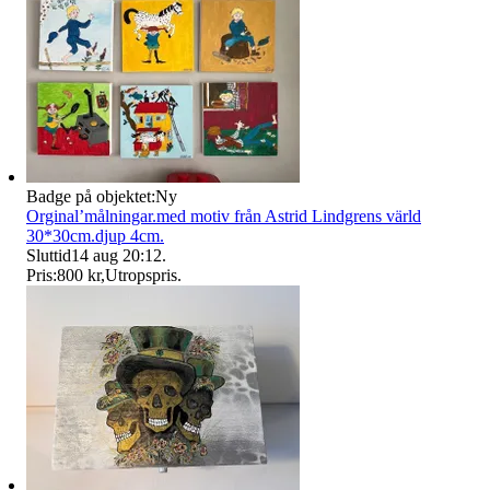
Badge på objektet:
Ny
Orginal’målningar.med motiv från Astrid Lindgrens värld
30*30cm.djup 4cm.
Sluttid
14 aug 20:12
.
Pris:
800 kr
,
Utropspris
.