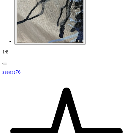
1
/
8
sssart76