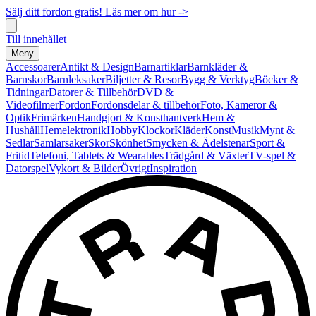
Sälj ditt fordon gratis! Läs mer om hur ->
Till innehållet
Meny
Accessoarer
Antikt & Design
Barnartiklar
Barnkläder &
Barnskor
Barnleksaker
Biljetter & Resor
Bygg & Verktyg
Böcker &
Tidningar
Datorer & Tillbehör
DVD &
Videofilmer
Fordon
Fordonsdelar & tillbehör
Foto, Kameror &
Optik
Frimärken
Handgjort & Konsthantverk
Hem &
Hushåll
Hemelektronik
Hobby
Klockor
Kläder
Konst
Musik
Mynt &
Sedlar
Samlarsaker
Skor
Skönhet
Smycken & Ädelstenar
Sport &
Fritid
Telefoni, Tablets & Wearables
Trädgård & Växter
TV-spel &
Datorspel
Vykort & Bilder
Övrigt
Inspiration