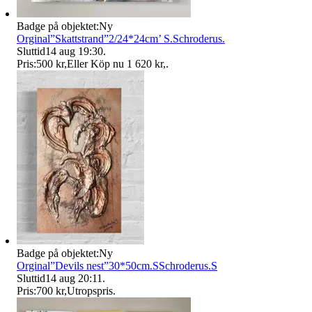
Badge på objektet:
Ny
Orginal”Skattstrand”2/24*24cm’ S.Schroderus.
Sluttid
14 aug 19:30
.
Pris:
500 kr
,
Eller Köp nu
1 620 kr
,
.
Badge på objektet:
Ny
Orginal”Devils nest”30*50cm.SSchroderus.S
Sluttid
14 aug 20:11
.
Pris:
700 kr
,
Utropspris
.