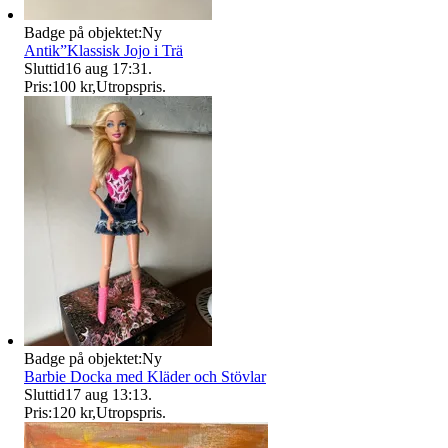
Badge på objektet:
Ny
Antik”Klassisk Jojo i Trä
Sluttid
16 aug 17:31
.
Pris:
100 kr
,
Utropspris
.
Badge på objektet:
Ny
Barbie Docka med Kläder och Stövlar
Sluttid
17 aug 13:13
.
Pris:
120 kr
,
Utropspris
.