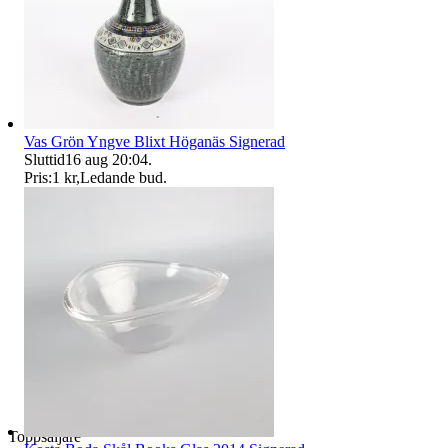
Vas Grön Yngve Blixt Höganäs Signerad
Sluttid
16 aug 20:04
.
Pris:
1 kr
,
Ledande bud
.
Toppsäljare