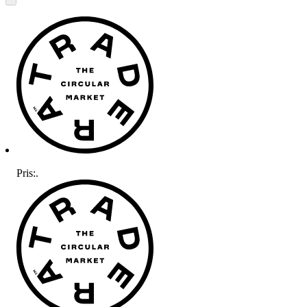
Pris:
.