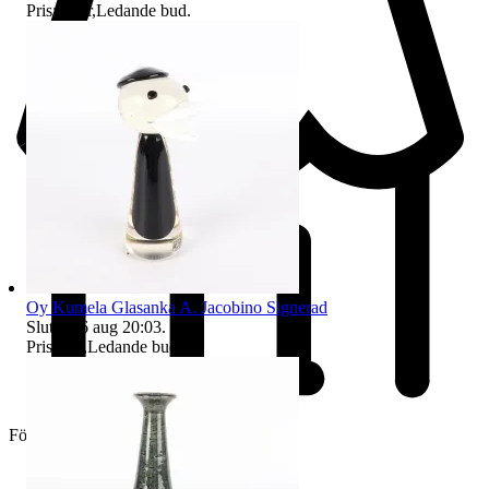
Pris:
46 kr
,
Ledande bud
.
Oy Kumela Glasanka A. Jacobino Signerad
Sluttid
16 aug 20:03
.
Pris:
3 kr
,
Ledande bud
.
Företag