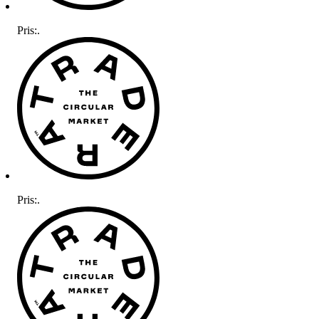
Pris:
.
Pris:
.