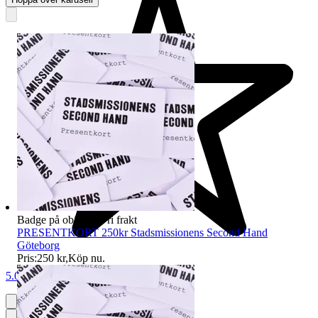
Badge på objektet:
Fri frakt
PRESENTKORT 250kr Stadsmissionens Second Hand
Göteborg
Pris:
250 kr
,
Köp nu
.
5.0