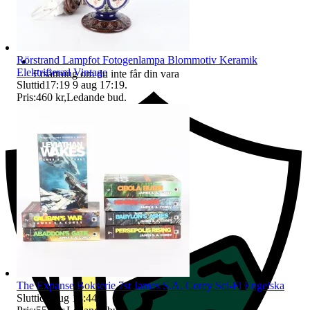
Rörstrand Lampfot Fotogenlampa Blommotiv Keramik
Elektrifierad Vintage
Ersättning om du inte får din vara
Sluttid
17:19
9 aug 17:19
.
Pris:
460 kr
,
Ledande bud
.
The Expanse Bokserie 7st James S.A. Corey Sci-Fi Engelska
Sluttid
9 aug 18:44
.