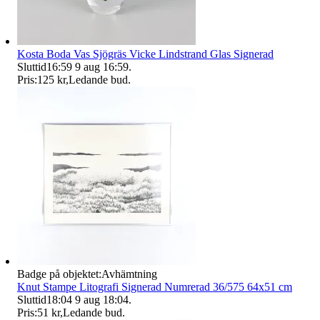
Kosta Boda Vas Sjögräs Vicke Lindstrand Glas Signerad
Sluttid
16:59
9 aug 16:59
.
Pris:
125 kr
,
Ledande bud
.
Badge på objektet:
Avhämtning
Knut Stampe Litografi Signerad Numrerad 36/575 64x51 cm
Sluttid
18:04
9 aug 18:04
.
Pris:
51 kr
,
Ledande bud
.