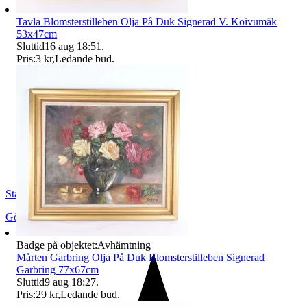
Tavla Blomsterstilleben Olja På Duk Signerad V. Koivumäk
53x47cm
Sluttid
16 aug 18:51
.
Pris:
3 kr
,
Ledande bud
.
StadsmissionensSecondhandGbg
Göteborg
,
Sverige
Badge på objektet:
Avhämtning
Mårten Garbring Olja På Duk Blomsterstilleben Signerad
Garbring 77x67cm
Sluttid
9 aug 18:27
.
Pris:
29 kr
,
Ledande bud
.