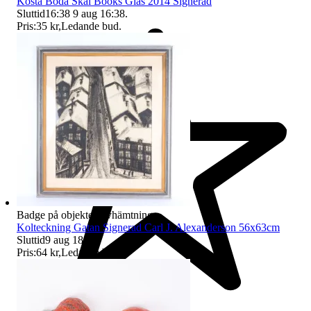
Kosta Boda Skål Books Glas 2014 Signerad
Sluttid
16:38
9 aug 16:38
.
Pris:
35 kr
,
Ledande bud
.
Badge på objektet:
Avhämtning
Kolteckning Gatan Signerad Carl J. Alexanderson 56x63cm
Sluttid
9 aug 18:31
.
Pris:
64 kr
,
Ledande bud
.