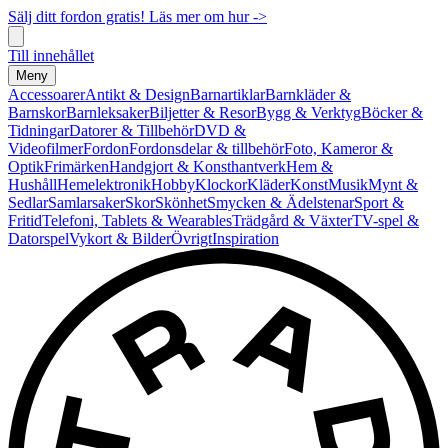
Sälj ditt fordon gratis! Läs mer om hur ->
Till innehållet
Meny
Accessoarer
Antikt & Design
Barnartiklar
Barnkläder &
Barnskor
Barnleksaker
Biljetter & Resor
Bygg & Verktyg
Böcker &
Tidningar
Datorer & Tillbehör
DVD &
Videofilmer
Fordon
Fordonsdelar & tillbehör
Foto, Kameror &
Optik
Frimärken
Handgjort & Konsthantverk
Hem &
Hushåll
Hemelektronik
Hobby
Klockor
Kläder
Konst
Musik
Mynt &
Sedlar
Samlarsaker
Skor
Skönhet
Smycken & Ädelstenar
Sport &
Fritid
Telefoni, Tablets & Wearables
Trädgård & Växter
TV-spel &
Datorspel
Vykort & Bilder
Övrigt
Inspiration