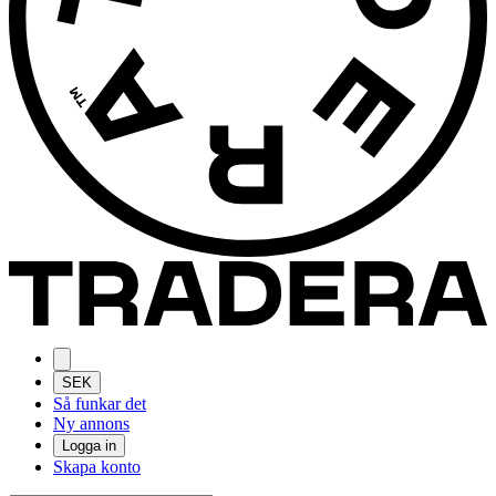
SEK
Så funkar det
Ny annons
Logga in
Skapa konto