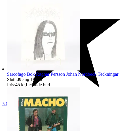
Sarcofago Bok Ragnar Persson Johan Nordbeck Teckningar
Sluttid
9 aug 18:32
.
Pris:
45 kr
,
Ledande bud
.
5.0