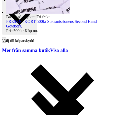
Badge på objektet:
Fri frakt
PRESENTKORT 500kr Stadsmissionens Second Hand
Göteborg
Pris:
500 kr
,
Köp nu
.
Välj till köparskydd
Mer från samma butik
Visa alla