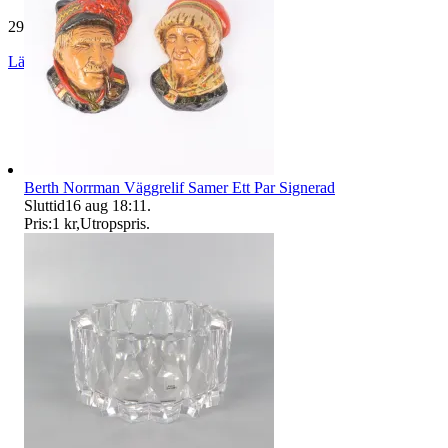
29 167 omdömen
Läs omdömen
Följ
Berth Norrman Väggrelif Samer Ett Par Signerad
Sluttid
16 aug 18:11
.
Pris:
1 kr
,
Utropspris
.