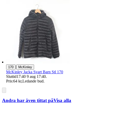
|
170
McKinley
McKinley Jacka Svart Barn Stl 170
Sluttid
17:40
9 aug 17:40
.
Pris:
64 kr
,
Ledande bud
.
Andra har även tittat på
Visa alla