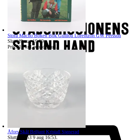
Stora Macho Boken Bok Guillou Lorentzon GW Persson
Sluttid
9 aug 19:09
.
Pris:
215 kr
,
Ledande bud
.
Åfors Skål Briljant Kristall Signerad
Sluttid
16:53
9 aug 16:53
.