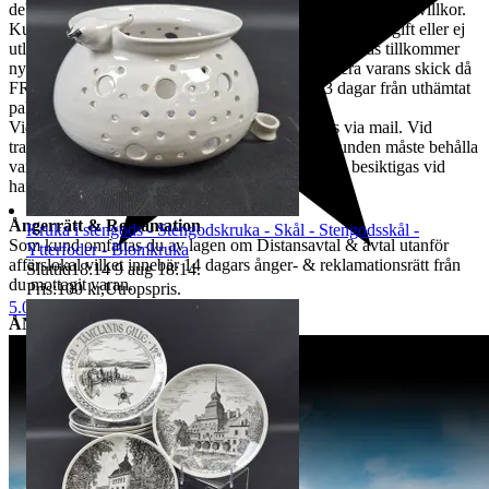
debiteras från dag fyra löpande per dag enl. DSVs transportvillkor.
Kunden står för returkostnaden vid felaktig leveransuppgift eller ej
utlöst paket med minst 200:-, önskas varan åter sändas tillkommer
ny fraktkostnad. Kunden ansvarar för att inspektera varans skick då
FRAKTSKADA måste anmälas till oss inom 3 dagar från uthämtat
paket.
Vid en transportskada skall kunden kontakta oss via mail. Vid
transportskada får kunden ej använda varan & kunden måste behålla
varans emballage, så att hela paketet & varan kan besiktigas vid
handläggning av skadeärende.
Ångerrätt & Reklamation
Kruka i stengods - Stengodskruka - Skål - Stengodsskål -
Som kund omfattas du av lagen om Distansavtal & avtal utanför
Ytterfoder - Blomkruka
affärslokal vilket innebär 14 dagars ånger- & reklamationsrätt från
Sluttid
18:14
9 aug 18:14
.
du mottagit varan.
Pris:
100 kr
,
Utropspris
.
5.0
ÅNGERRÄTT
Gäller ej köp gjorda av näringsidkare. Kund ska inom 14 dagar efter
mottagen vara meddela oss via mail till tradera@jabab.se att man
avser att utnyttja ångerrätten. Meddelandet ska innehålla
objektsnummer. Retur ska ske på kundens bekostnad och vara oss
tillhanda inom 14 dagar från det att vi meddelats om ångerrättens
utnyttjande och sändas direkt till det säljande auktionshusets adress -
observera att det inte får skickas till paketombud.
Det är kundens ansvar att objektet skickas tillbaka i exakt samma