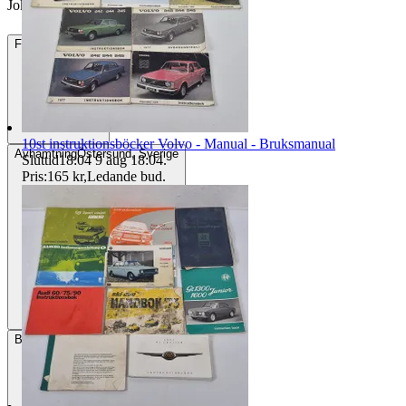
Jokizzzz vann auktionen
Frakt
259 kr DSV
10st instruktionsböcker Volvo - Manual - Bruksmanual
Avhämtning
Östersund, Sverige
Sluttid
18:04
9 aug 18:04
.
Pris:
165 kr
,
Ledande bud
.
Betalning
Via Tradera