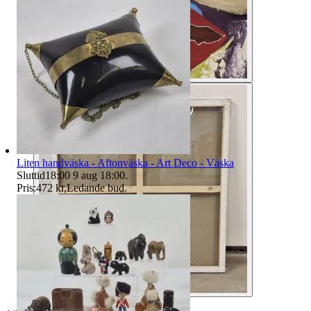
Liten handväska - Aftonväska - Art Deco - Väska
Sluttid
18:00
9 aug 18:00
.
Pris:
472 kr
,
Ledande bud
.