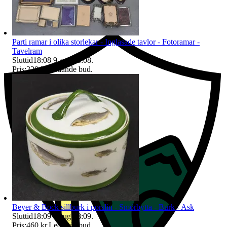
Ersättning om du inte får din vara
Parti ramar i olika storlekar - Inglasade tavlor - Fotoramar -
Tavelram
Sluttid
18:08
9 aug 18:08
.
Pris:
320 kr
,
Ledande bud
.
Beyer & Bock sillburk i porslin - Smörbytta - Burk - Ask
Sluttid
18:09
9 aug 18:09
.
Pris:
460 kr
,
Ledande bud
.