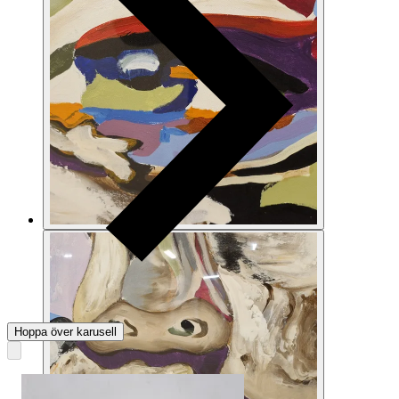
Hoppa över karusell