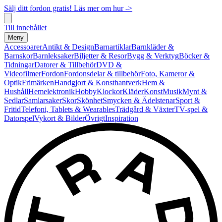
Sälj ditt fordon gratis! Läs mer om hur ->
Till innehållet
Meny
Accessoarer
Antikt & Design
Barnartiklar
Barnkläder &
Barnskor
Barnleksaker
Biljetter & Resor
Bygg & Verktyg
Böcker &
Tidningar
Datorer & Tillbehör
DVD &
Videofilmer
Fordon
Fordonsdelar & tillbehör
Foto, Kameror &
Optik
Frimärken
Handgjort & Konsthantverk
Hem &
Hushåll
Hemelektronik
Hobby
Klockor
Kläder
Konst
Musik
Mynt &
Sedlar
Samlarsaker
Skor
Skönhet
Smycken & Ädelstenar
Sport &
Fritid
Telefoni, Tablets & Wearables
Trädgård & Växter
TV-spel &
Datorspel
Vykort & Bilder
Övrigt
Inspiration