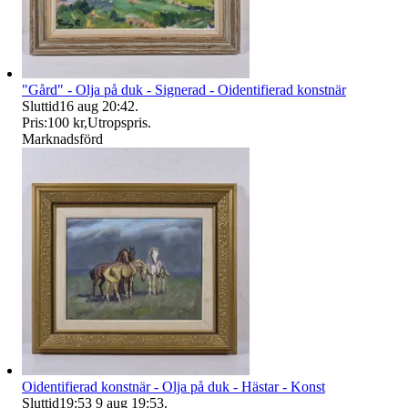
"Gård" - Olja på duk - Signerad - Oidentifierad konstnär
Sluttid
16 aug 20:42
.
Pris:
100 kr
,
Utropspris
.
Marknadsförd
Oidentifierad konstnär - Olja på duk - Hästar - Konst
Sluttid
19:53
9 aug 19:53
.