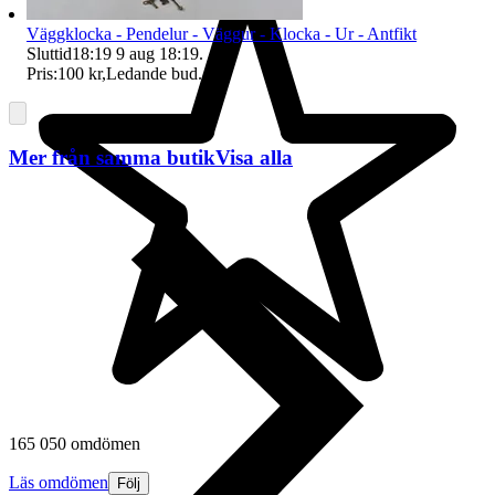
Väggklocka - Pendelur - Väggur - Klocka - Ur - Antfikt
Sluttid
18:19
9 aug 18:19
.
Pris:
100 kr
,
Ledande bud
.
Mer från samma butik
Visa alla
165 050 omdömen
Läs omdömen
Följ