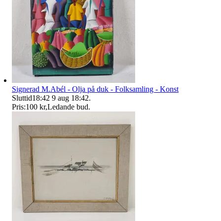
Signerad M.Abél - Olja på duk - Folksamling - Konst
Sluttid
18:42
9 aug 18:42
.
Pris:
100 kr
,
Ledande bud
.