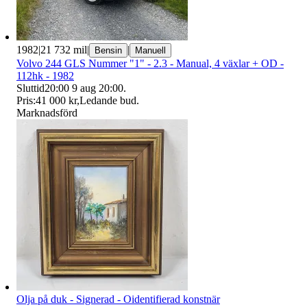
1982
|
21 732 mil
|
|
Bensin
Manuell
Volvo 244 GLS Nummer "1" - 2.3 - Manual, 4 växlar + OD -
112hk - 1982
Sluttid
20:00
9 aug 20:00
.
Pris:
41 000 kr
,
Ledande bud
.
Marknadsförd
Olja på duk - Signerad - Oidentifierad konstnär