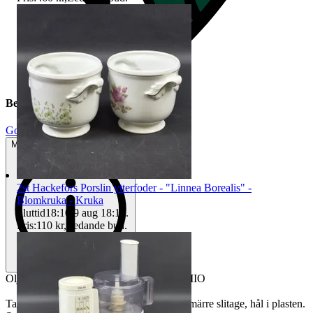
Beskrivning
Gott använt skick
Mindre tecken på användning
2st Hackefors Porslin ytterfoder - "Linnea Borealis" -
Blomkruka - Kruka
Sluttid
18:10
9 aug 18:10
.
Pris:
110 kr
,
Ledande bud
.
Olja? på duk - 100 x 100 cm - Ansikte - MIO
Tavlan är inplastad. Bruksslitage så som smärre slitage, hål i plasten.