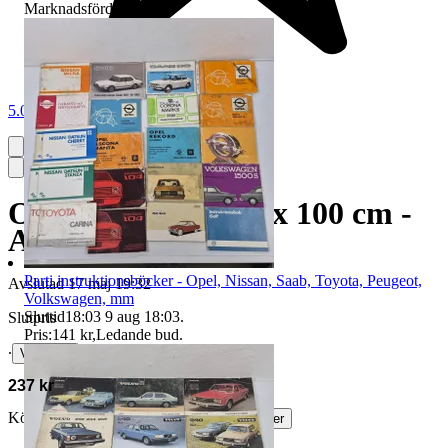
Marknadsförd
5.0
Olja? på duk - 100 x 100 cm -
Ansikte - MIO
Parti instruktionsböcker - Opel, Nissan, Saab, Toyota, Peugeot,
Avslutad
17 maj 19:32
Volkswagen, mm
Sluttid
18:03
9 aug 18:03
.
Slutpris
Pris:
141 kr
,
Ledande bud
.
∙
Visa bud
237 kr
Köparskydd är valfritt hos företag.
Läs mer