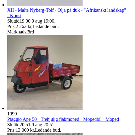
XII - Malte Nyberg-Tolf - Olja på duk - "Afrikanskt landskap"
- Konst
Sluttid
19:00
9 aug 19:00
.
Pris:
2 262 kr
,
Ledande bud
.
Marknadsförd
1999
Piaggio Ape 50 - Trehjulig flakmoped - Mopedbil - Moped
Sluttid
20:51
9 aug 20:51
.
Pris:
13 000 kr
,
Ledande bud
.