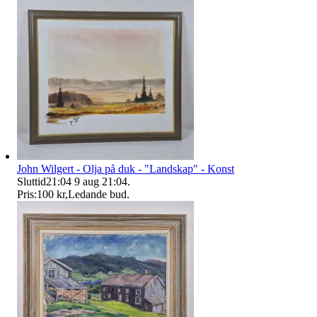
John Wilgert - Olja på duk - "Landskap" - Konst
Sluttid
21:04
9 aug 21:04
.
Pris:
100 kr
,
Ledande bud
.