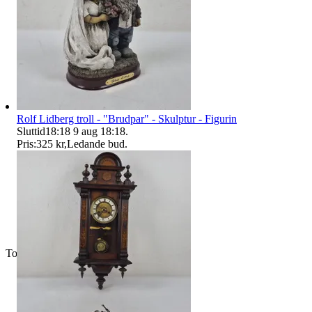
Rolf Lidberg troll - "Brudpar" - Skulptur - Figurin
Sluttid
18:18
9 aug 18:18
.
Pris:
325 kr
,
Ledande bud
.
Toppsäljare