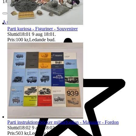
1
/
6
Auktionsbyra
Parti kuriosa - Figuriner - Souvenirer
Sluttid
18:01
9 aug 18:01
.
Pris:
100 kr
,
Ledande bud
.
Parti instruktionsböcker militärfordon - Manualer - Fordon
Sluttid
18:02
9 aug 18:02
.
Pris:
503 kr
,
Ledande bud
.