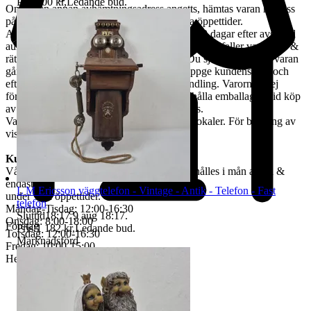
Pris:
100 kr
,
Ledande bud
.
Om ingen annan avhämtningsadress angetts, hämtas varan hos oss
på Tjalmargatan 4B i Östersund under våra öppettider.
Avhämtning av vunna varor skall ske inom 10 dagar efter avslutad
auktion. Om varan ej hämtas inom angiven tid tillfaller varan oss &
rätten till återbetalning är förbrukad. Kan Du själv inte hämta varan
går det skicka ett ombud. Ombudet skall uppge kundens för- och
efternamn, varubeskrivning & egen ID-handling. Varorna är ej
förpackade & kunden måste själv tillhandahålla emballage. Vid köp
av skrymmande gods, måste bärhjälp medtas.
Varorna finns att titta på vid begäran i våra lokaler. För bokning av
visning kontakta oss, se nedan.
Kundservice & Öppettider
Vår kundservice bedrivs via e-post. Svar erhålles i mån av tid &
endast
L M Ericsson väggtelefon - Vintage - Antik - Telefon - Fast
under våra öppettider.
telefon
Måndag-Tisdag: 12:00-16:30
Sluttid
18:17
9 aug 18:17
.
Onsdag: 8:00-18:00
Företag
Pris:
1 182 kr
,
Ledande bud
.
Torsdag: 12:00-16:30
Marknadsförd
Fredag: 10:00-15:00
Helgdagar & röda dagar STÄNGT