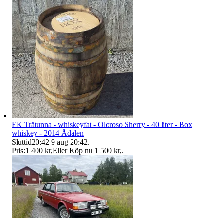
EK Trätunna - whiskeyfat - Oloroso Sherry - 40 liter - Box
whiskey - 2014 Ådalen
Sluttid
20:42
9 aug 20:42
.
Pris:
1 400 kr
,
Eller Köp nu
1 500 kr
,
.