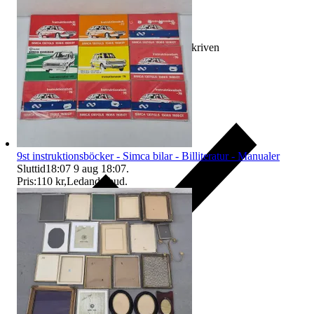
Ersättning om varan inte är som beskriven
9st instruktionsböcker - Simca bilar - Billiteratur - Manualer
Sluttid
18:07
9 aug 18:07
.
Pris:
110 kr
,
Ledande bud
.