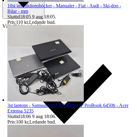
10st instruktionsböcker - Manualer - Fiat - Audi - Ski-doo -
Bilar - mm
Sluttid
18:05
9 aug 18:05
.
Pris:
110 kr
,
Ledande bud
.
Välj till köparskydd
3st laptops - Samsung NP-R720H - HP ProBook 6450b - Acer
Extensa 5235
Sluttid
18:06
9 aug 18:06
.
Pris:
100 kr
,
Ledande bud
.