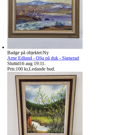
Badge på objektet:
Ny
Arne Edlund - Olja på duk - Signerad
Sluttid
16 aug 19:11
.
Pris:
100 kr
,
Ledande bud
.