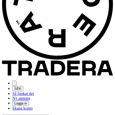
SEK
Så funkar det
Ny annons
Logga in
Skapa konto