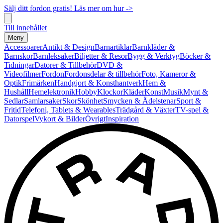
Sälj ditt fordon gratis! Läs mer om hur ->
Till innehållet
Meny
Accessoarer
Antikt & Design
Barnartiklar
Barnkläder &
Barnskor
Barnleksaker
Biljetter & Resor
Bygg & Verktyg
Böcker &
Tidningar
Datorer & Tillbehör
DVD &
Videofilmer
Fordon
Fordonsdelar & tillbehör
Foto, Kameror &
Optik
Frimärken
Handgjort & Konsthantverk
Hem &
Hushåll
Hemelektronik
Hobby
Klockor
Kläder
Konst
Musik
Mynt &
Sedlar
Samlarsaker
Skor
Skönhet
Smycken & Ädelstenar
Sport &
Fritid
Telefoni, Tablets & Wearables
Trädgård & Växter
TV-spel &
Datorspel
Vykort & Bilder
Övrigt
Inspiration