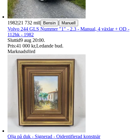
1982
|
21 732 mil
|
|
Bensin
Manuell
Volvo 244 GLS Nummer "1" - 2.3 - Manual, 4 växlar + OD -
112hk - 1982
Sluttid
9 aug 20:00
.
Pris:
41 000 kr
,
Ledande bud
.
Marknadsförd
Olja på duk - Signerad - Oidentifierad konstnär