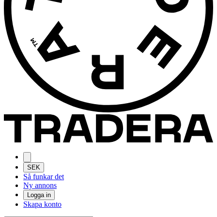
SEK
Så funkar det
Ny annons
Logga in
Skapa konto