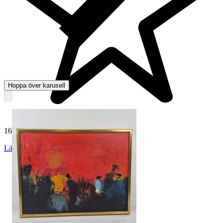
Hoppa över karusell
165 012 omdömen
Läs omdömen
Följ