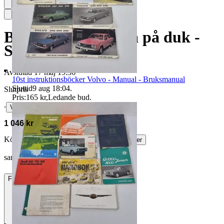
Bo Hörnfeldt - Olja på duk -
Signerad
Avslutad
17 maj 19:36
10st instruktionsböcker Volvo - Manual - Bruksmanual
Sluttid
9 aug 18:04
.
Slutpris
Pris:
165 kr
,
Ledande bud
.
∙
Visa bud
1 046 kr
Köparskydd är valfritt hos företag.
Läs mer
sandraigen vann auktionen
Frakt
229 kr DSV