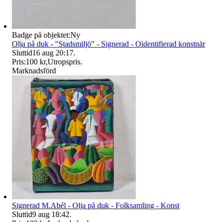
Badge på objektet:
Ny
Olja på duk - "Stadsmiljö" - Signerad - Oidentifierad konstnär
Sluttid
16 aug 20:17
.
Pris:
100 kr
,
Utropspris
.
Marknadsförd
Signerad M.Abél - Olja på duk - Folksamling - Konst
Sluttid
9 aug 18:42
.