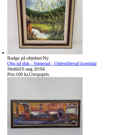
Badge på objektet:
Ny
Olja på duk - Signerad - Oidentifierad konstnär
Sluttid
16 aug 20:04
.
Pris:
100 kr
,
Utropspris
.