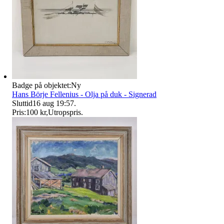
Badge på objektet:
Ny
Hans Börje Fellenius - Olja på duk - Signerad
Sluttid
16 aug 19:57
.
Pris:
100 kr
,
Utropspris
.