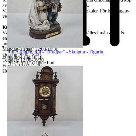
av skrymmande gods, måste bärhjälp medtas.
Varorna finns att titta på vid begäran i våra lokaler. För bokning av
visning kontakta oss, se nedan.
Kundservice & Öppettider
Vår kundservice bedrivs via e-post. Svar erhålles i mån av tid &
endast
under våra öppettider.
Måndag-Tisdag: 12:00-16:30
Rolf Lidberg troll - "Brudpar" - Skulptur - Figurin
Onsdag: 8:00-18:00
Företag
Sluttid
9 aug 18:18
.
Torsdag: 12:00-16:30
Pris:
325 kr
,
Ledande bud
.
Fredag: 10:00-15:00
Helgdagar & röda dagar STÄNGT