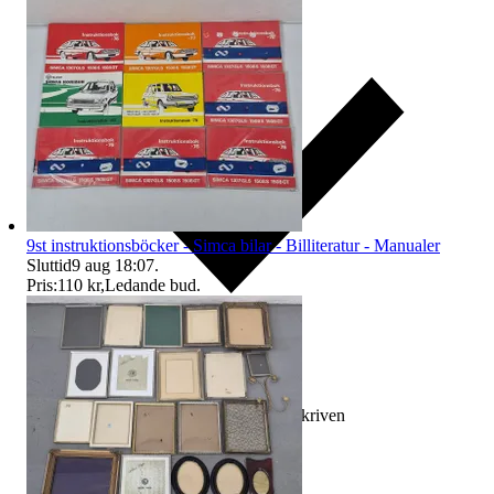
9st instruktionsböcker - Simca bilar - Billiteratur - Manualer
Sluttid
9 aug 18:07
.
Pris:
110 kr
,
Ledande bud
.
Ersättning om varan inte är som beskriven