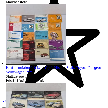
Marknadsförd
Parti instruktionsböcker - Opel, Nissan, Saab, Toyota, Peugeot,
Volkswagen, mm
Sluttid
9 aug 18:03
.
Pris:
141 kr
,
Ledande bud
.
5.0