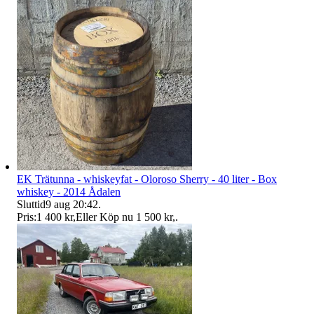
EK Trätunna - whiskeyfat - Oloroso Sherry - 40 liter - Box
whiskey - 2014 Ådalen
Sluttid
9 aug 20:42
.
Pris:
1 400 kr
,
Eller Köp nu
1 500 kr
,
.