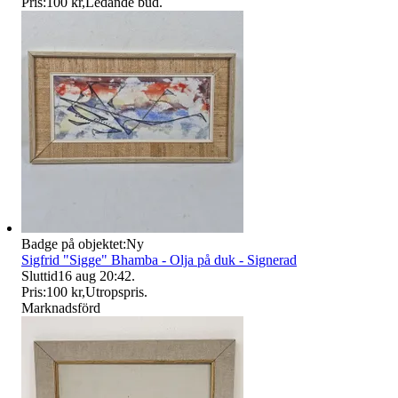
Pris:
100 kr
,
Ledande bud
.
Badge på objektet:
Ny
Sigfrid "Sigge" Bhamba - Olja på duk - Signerad
Sluttid
16 aug 20:42
.
Pris:
100 kr
,
Utropspris
.
Marknadsförd