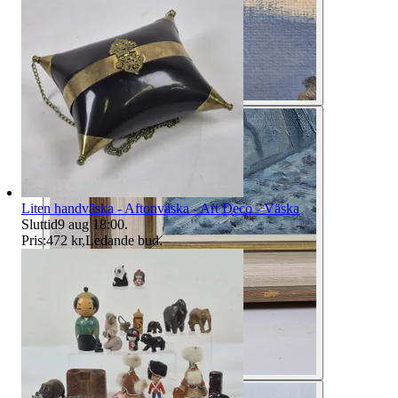
Liten handväska - Aftonväska - Art Deco - Väska
Sluttid
9 aug 18:00
.
Pris:
472 kr
,
Ledande bud
.