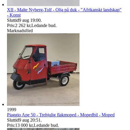
XII - Malte Nyberg-Tolf - Olja på duk - "Afrikanskt landskap"
- Konst
Sluttid
9 aug 19:00
.
Pris:
2 262 kr
,
Ledande bud
.
Marknadsförd
1999
Piaggio Ape 50 - Trehjulig flakmoped - Mopedbil - Moped
Sluttid
9 aug 20:51
.
Pris:
13 000 kr
,
Ledande bud
.