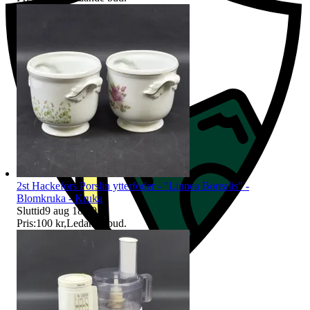
2st Hackefors Porslin ytterfoder - "Linnea Borealis" -
Blomkruka - Kruka
Sluttid
9 aug 18:10
.
Pris:
100 kr
,
Ledande bud
.