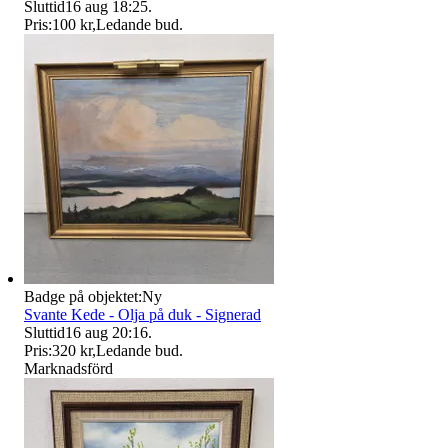
Sluttid
16 aug 18:25
.
Pris:
100 kr
,
Ledande bud
.
Badge på objektet:
Ny
Svante Kede - Olja på duk - Signerad
Sluttid
16 aug 20:16
.
Pris:
320 kr
,
Ledande bud
.
Marknadsförd