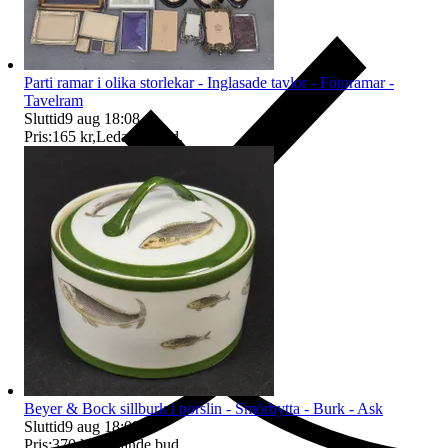
Parti ramar i olika storlekar - Inglasade tavlor - Fotoramar -
Tavelram
Sluttid
9 aug 18:08
.
Pris:
165 kr
,
Ledande bud
.
Ersättning om du inte får din vara
Beyer & Bock sillburk i porslin - Smörbytta - Burk - Ask
Sluttid
9 aug 18:09
.
Pris:
370 kr
,
Ledande bud
.