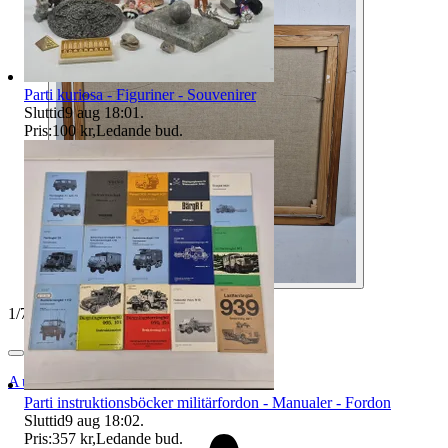
Parti kuriosa - Figuriner - Souvenirer
Sluttid
9 aug 18:01
.
Pris:
100 kr
,
Ledande bud
.
1
/
7
Auktionsbyra
Parti instruktionsböcker militärfordon - Manualer - Fordon
Sluttid
9 aug 18:02
.
Pris:
357 kr
,
Ledande bud
.