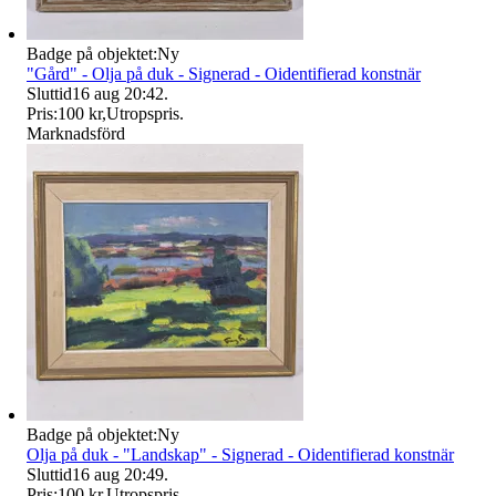
Badge på objektet:
Ny
"Gård" - Olja på duk - Signerad - Oidentifierad konstnär
Sluttid
16 aug 20:42
.
Pris:
100 kr
,
Utropspris
.
Marknadsförd
Badge på objektet:
Ny
Olja på duk - "Landskap" - Signerad - Oidentifierad konstnär
Sluttid
16 aug 20:49
.
Pris:
100 kr
,
Utropspris
.