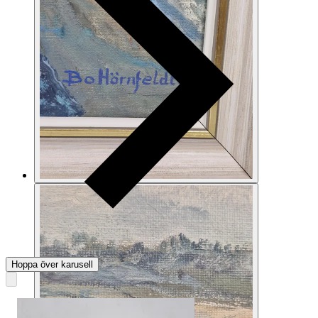
Hoppa över karusell