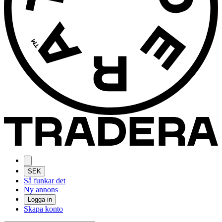
SEK
Så funkar det
Ny annons
Logga in
Skapa konto