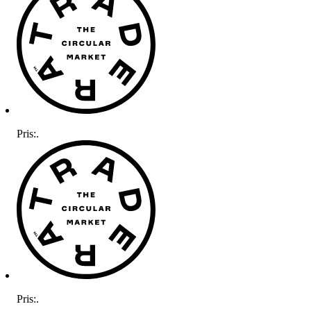
Pris:
.
Pris:
.