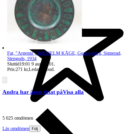
Fat, "Argenta", WILHELM KÅGE, Gustavsberg, Signerad,
Stengods, 1934
Sluttid
19:01
9 aug 19:01
.
Pris:
271 kr
,
Ledande bud
.
Andra har även tittat på
Visa alla
5 025 omdömen
Läs omdömen
Följ