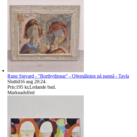
Rune Sigvard - "Bortbytlingar" - Oljemålning på pannå - Tavla
Sluttid
16 aug 20:24
.
Pris:
195 kr
,
Ledande bud
.
Marknadsförd