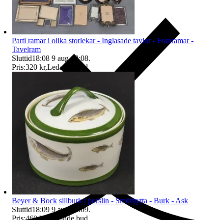
Parti ramar i olika storlekar - Inglasade tavlor - Fotoramar -
Tavelram
Sluttid
18:08
9 aug 18:08
.
Pris:
320 kr
,
Ledande bud
.
Ersättning om du inte får din vara
Beyer & Bock sillburk i porslin - Smörbytta - Burk - Ask
Sluttid
18:09
9 aug 18:09
.
Pris:
460 kr
,
Ledande bud
.