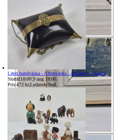
Liten handväska - Aftonväska - Art Deco - Väska
Sluttid
18:00
9 aug 18:00
.
Pris:
472 kr
,
Ledande bud
.