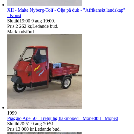
XII - Malte Nyberg-Tolf - Olja på duk - "Afrikanskt landskap"
- Konst
Sluttid
19:00
9 aug 19:00
.
Pris:
2 262 kr
,
Ledande bud
.
Marknadsförd
1999
Piaggio Ape 50 - Trehjulig flakmoped - Mopedbil - Moped
Sluttid
20:51
9 aug 20:51
.
Pris:
13 000 kr
,
Ledande bud
.