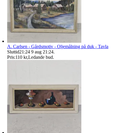
A. Carlsen - Gårdsmotiv - Oljemålning på duk - Tavla
Sluttid
21:24
9 aug 21:24
.
Pris:
110 kr
,
Ledande bud
.