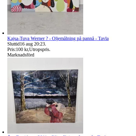
Kajsa-Tuva Werner ? - Oljemålning på pannå - Tavla
Sluttid
16 aug 20:23
.
Pris:
100 kr
,
Utropspris
.
Marknadsförd