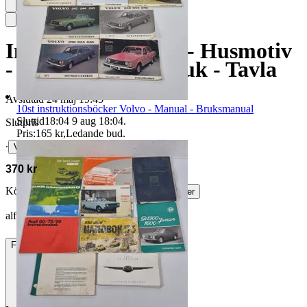
Ingeborg Strangell - Husmotiv
- Oljemålning på duk - Tavla
Avslutad
24 maj 19:45
10st instruktionsböcker Volvo - Manual - Bruksmanual
Sluttid
18:04
9 aug 18:04
.
Slutpris
Pris:
165 kr
,
Ledande bud
.
∙
Visa bud
370 kr
Köparskydd är valfritt hos företag.
Läs mer
alfonso1 vann auktionen
Frakt
195 kr DSV