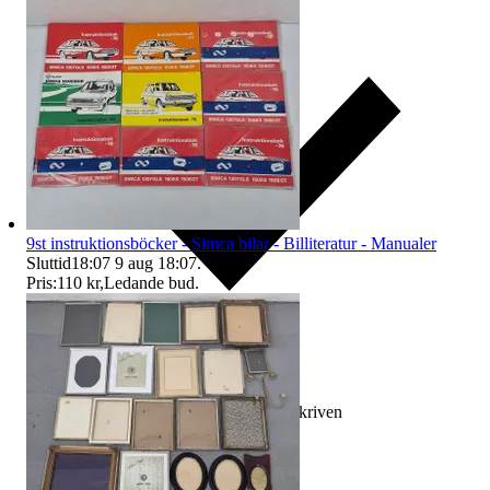
9st instruktionsböcker - Simca bilar - Billiteratur - Manualer
Sluttid
18:07
9 aug 18:07
.
Pris:
110 kr
,
Ledande bud
.
Ersättning om varan inte är som beskriven