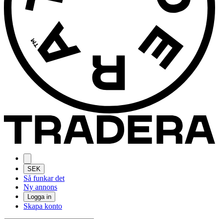
SEK
Så funkar det
Ny annons
Logga in
Skapa konto