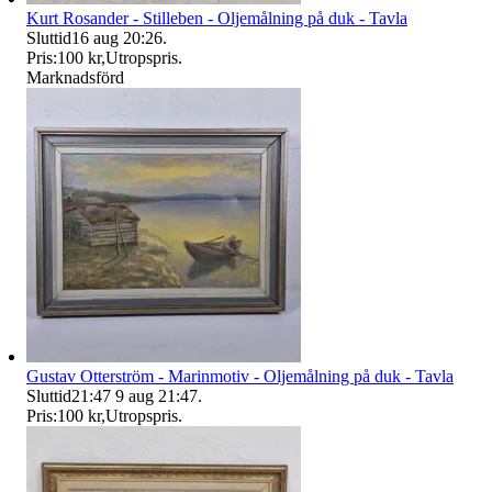
Kurt Rosander - Stilleben - Oljemålning på duk - Tavla
Sluttid
16 aug 20:26
.
Pris:
100 kr
,
Utropspris
.
Marknadsförd
Gustav Otterström - Marinmotiv - Oljemålning på duk - Tavla
Sluttid
21:47
9 aug 21:47
.
Pris:
100 kr
,
Utropspris
.