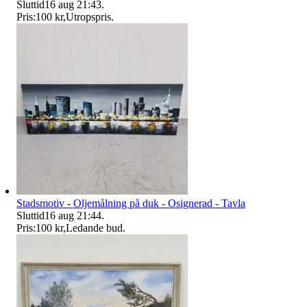
Sluttid
16 aug 21:43
.
Pris:
100 kr
,
Utropspris
.
Stadsmotiv - Oljemålning på duk - Osignerad - Tavla
Sluttid
16 aug 21:44
.
Pris:
100 kr
,
Ledande bud
.