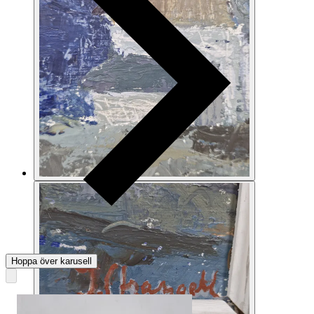
Hoppa över karusell