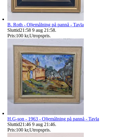
B. Roth - Oljemålning på pannå - Tavla
Sluttid
21:58
9 aug 21:58
.
Pris:
100 kr
,
Utropspris
.
H.G-son - 1963 - Oljemålning på pannå - Tavla
Sluttid
21:46
9 aug 21:46
.
Pris:
100 kr
,
Utropspris
.