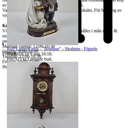
av skrymmande gods, måste bärhjälp medtas.
Varorna finns att titta på vid begäran i våra lokaler. För bokning av
visning kontakta oss, se nedan.
Kundservice & Öppettider
Vår kundservice bedrivs via e-post. Svar erhålles i mån av tid &
endast
under våra öppettider.
Måndag-Tisdag: 12:00-16:30
Rolf Lidberg troll - "Brudpar" - Skulptur - Figurin
Onsdag: 8:00-18:00
Företag
Sluttid
18:18
9 aug 18:18
.
Torsdag: 12:00-16:30
Pris:
325 kr
,
Ledande bud
.
Fredag: 10:00-15:00
Helgdagar & röda dagar STÄNGT