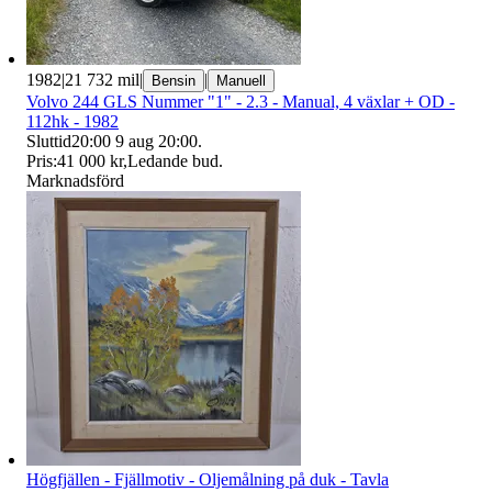
1982
|
21 732 mil
|
|
Bensin
Manuell
Volvo 244 GLS Nummer "1" - 2.3 - Manual, 4 växlar + OD -
112hk - 1982
Sluttid
20:00
9 aug 20:00
.
Pris:
41 000 kr
,
Ledande bud
.
Marknadsförd
Högfjällen - Fjällmotiv - Oljemålning på duk - Tavla