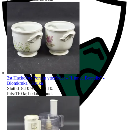
2st Hackefors Porslin ytterfoder - "Linnea Borealis" -
Blomkruka - Kruka
Sluttid
18:10
9 aug 18:10
.
Pris:
110 kr
,
Ledande bud
.