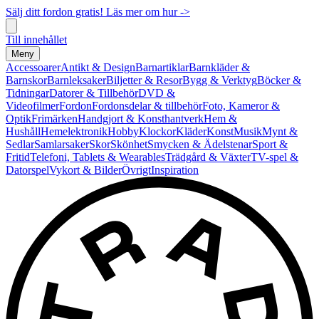
Sälj ditt fordon gratis! Läs mer om hur ->
Till innehållet
Meny
Accessoarer
Antikt & Design
Barnartiklar
Barnkläder &
Barnskor
Barnleksaker
Biljetter & Resor
Bygg & Verktyg
Böcker &
Tidningar
Datorer & Tillbehör
DVD &
Videofilmer
Fordon
Fordonsdelar & tillbehör
Foto, Kameror &
Optik
Frimärken
Handgjort & Konsthantverk
Hem &
Hushåll
Hemelektronik
Hobby
Klockor
Kläder
Konst
Musik
Mynt &
Sedlar
Samlarsaker
Skor
Skönhet
Smycken & Ädelstenar
Sport &
Fritid
Telefoni, Tablets & Wearables
Trädgård & Växter
TV-spel &
Datorspel
Vykort & Bilder
Övrigt
Inspiration