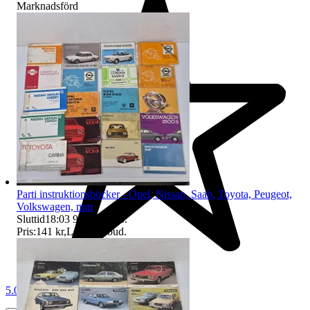
Marknadsförd
Parti instruktionsböcker - Opel, Nissan, Saab, Toyota, Peugeot,
Volkswagen, mm
Sluttid
18:03
9 aug 18:03
.
Pris:
141 kr
,
Ledande bud
.
5.0