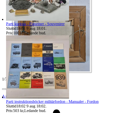
Parti kuriosa - Figuriner - Souvenirer
Sluttid
18:01
9 aug 18:01
.
Pris:
100 kr
,
Ledande bud
.
1
/
7
Auktionsbyra
Parti instruktionsböcker militärfordon - Manualer - Fordon
Sluttid
18:02
9 aug 18:02
.
Pris:
503 kr
,
Ledande bud
.