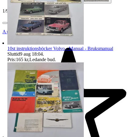
1
/
9
Auktionsbyra
10st instruktionsböcker Volvo - Manual - Bruksmanual
Sluttid
9 aug 18:04
.
Pris:
165 kr
,
Ledande bud
.