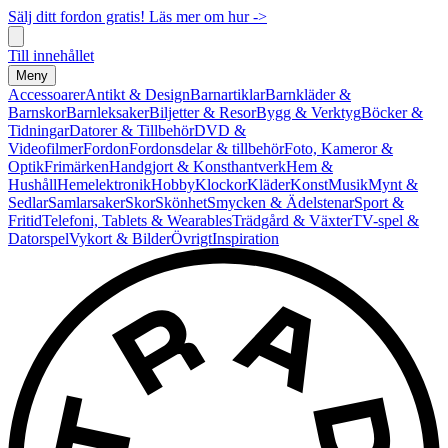
Sälj ditt fordon gratis! Läs mer om hur ->
Till innehållet
Meny
Accessoarer
Antikt & Design
Barnartiklar
Barnkläder &
Barnskor
Barnleksaker
Biljetter & Resor
Bygg & Verktyg
Böcker &
Tidningar
Datorer & Tillbehör
DVD &
Videofilmer
Fordon
Fordonsdelar & tillbehör
Foto, Kameror &
Optik
Frimärken
Handgjort & Konsthantverk
Hem &
Hushåll
Hemelektronik
Hobby
Klockor
Kläder
Konst
Musik
Mynt &
Sedlar
Samlarsaker
Skor
Skönhet
Smycken & Ädelstenar
Sport &
Fritid
Telefoni, Tablets & Wearables
Trädgård & Växter
TV-spel &
Datorspel
Vykort & Bilder
Övrigt
Inspiration