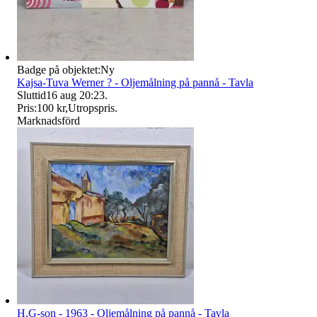
Badge på objektet:
Ny
Kajsa-Tuva Werner ? - Oljemålning på pannå - Tavla
Sluttid
16 aug 20:23
.
Pris:
100 kr
,
Utropspris
.
Marknadsförd
H.G-son - 1963 - Oljemålning på pannå - Tavla