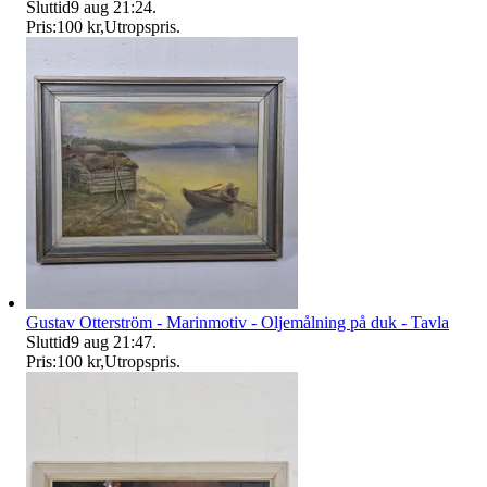
Sluttid
9 aug 21:24
.
Pris:
100 kr
,
Utropspris
.
Gustav Otterström - Marinmotiv - Oljemålning på duk - Tavla
Sluttid
9 aug 21:47
.
Pris:
100 kr
,
Utropspris
.