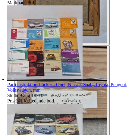
Marknadsförd
Parti instruktionsböcker - Opel, Nissan, Saab, Toyota, Peugeot,
Volkswagen, mm
Sluttid
9 aug 18:03
.
Pris:
141 kr
,
Ledande bud
.