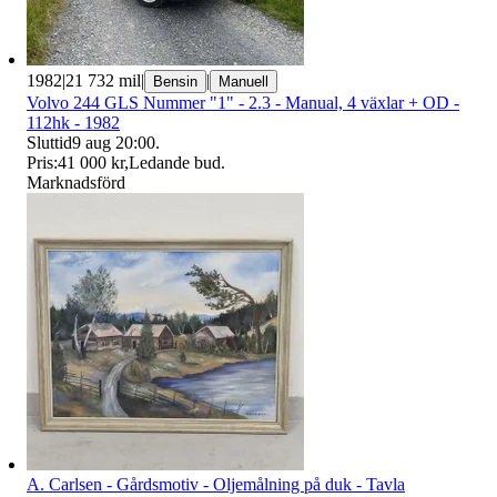
1982
|
21 732 mil
|
|
Bensin
Manuell
Volvo 244 GLS Nummer "1" - 2.3 - Manual, 4 växlar + OD -
112hk - 1982
Sluttid
9 aug 20:00
.
Pris:
41 000 kr
,
Ledande bud
.
Marknadsförd
A. Carlsen - Gårdsmotiv - Oljemålning på duk - Tavla