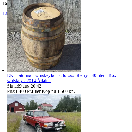
165 014 omdömen
Läs omdömen
Följ
EK Trätunna - whiskeyfat - Oloroso Sherry - 40 liter - Box
whiskey - 2014 Ådalen
Sluttid
9 aug 20:42
.
Pris:
1 400 kr
,
Eller Köp nu
1 500 kr
,
.