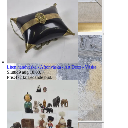
Liten handväska - Aftonväska - Art Deco - Väska
Sluttid
9 aug 18:00
.
Pris:
472 kr
,
Ledande bud
.