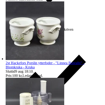
Ersättning om varan inte är som beskriven
2st Hackefors Porslin ytterfoder - "Linnea Borealis" -
Blomkruka - Kruka
Sluttid
9 aug 18:10
.
Pris:
100 kr
,
Ledande bud
.