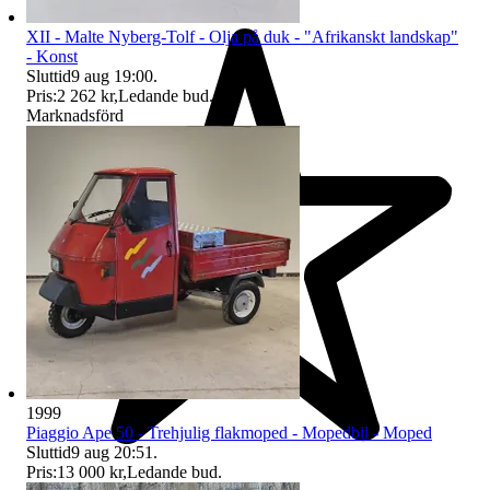
XII - Malte Nyberg-Tolf - Olja på duk - "Afrikanskt landskap"
- Konst
Sluttid
9 aug 19:00
.
Pris:
2 262 kr
,
Ledande bud
.
Marknadsförd
1999
Piaggio Ape 50 - Trehjulig flakmoped - Mopedbil - Moped
Sluttid
9 aug 20:51
.
Pris:
13 000 kr
,
Ledande bud
.