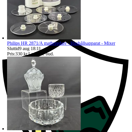
Ersättning om du inte får din vara
Philips HR 2871/A matberedare - Hushållsapparat - Mixer
Sluttid
9 aug 18:11
.
Pris:
330 kr
,
Ledande bud
.