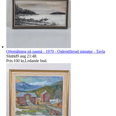
Oljemålning på pannå - 1970 - Oidentifierad signatur - Tavla
Sluttid
9 aug 21:48
.
Pris:
100 kr
,
Ledande bud
.