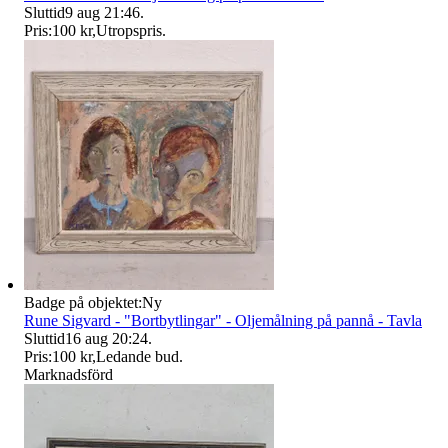
Sluttid
9 aug 21:46
.
Pris:
100 kr
,
Utropspris
.
Badge på objektet:
Ny
Rune Sigvard - "Bortbytlingar" - Oljemålning på pannå - Tavla
Sluttid
16 aug 20:24
.
Pris:
100 kr
,
Ledande bud
.
Marknadsförd