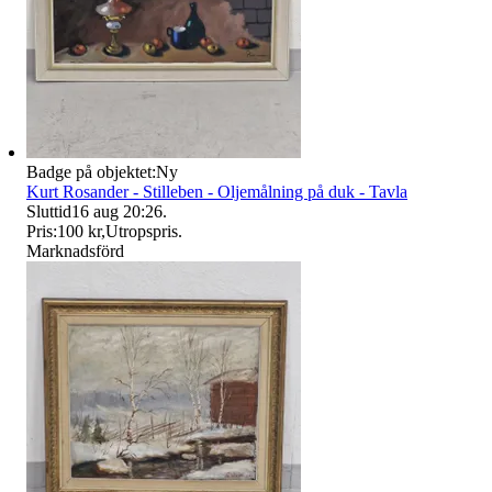
Badge på objektet:
Ny
Kurt Rosander - Stilleben - Oljemålning på duk - Tavla
Sluttid
16 aug 20:26
.
Pris:
100 kr
,
Utropspris
.
Marknadsförd