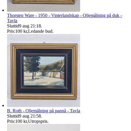
Thorsten Ware - 1950 - Vinterlandskap - Oljemålning på duk -
Tavla
Sluttid
9 aug 21:18
.
Pris:
100 kr
,
Ledande bud
.
B. Roth - Oljemålning på pannå - Tavla
Sluttid
9 aug 21:58
.
Pris:
100 kr
,
Utropspris
.