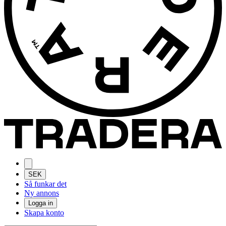
SEK
Så funkar det
Ny annons
Logga in
Skapa konto