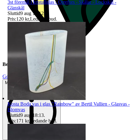
3st föremål i kristallglas - Orrefors - Skålar - Lockskål -
Glasskål
Sluttid
9 aug 18:12
.
Pris:
120 kr
,
Ledande bud
.
Beskrivning
Gott använt skick
Mindre tecken på användning
Kosta Boda vas i glas "Rainbow" av Bertil Vallien - Glasvas -
Blomvas
Sluttid
9 aug 18:13
.
Pris:
171 kr
,
Ledande bud
.