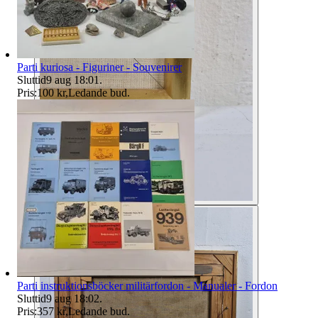
Parti kuriosa - Figuriner - Souvenirer
Sluttid
9 aug 18:01
.
Pris:
100 kr
,
Ledande bud
.
Parti instruktionsböcker militärfordon - Manualer - Fordon
Sluttid
9 aug 18:02
.
Pris:
357 kr
,
Ledande bud
.