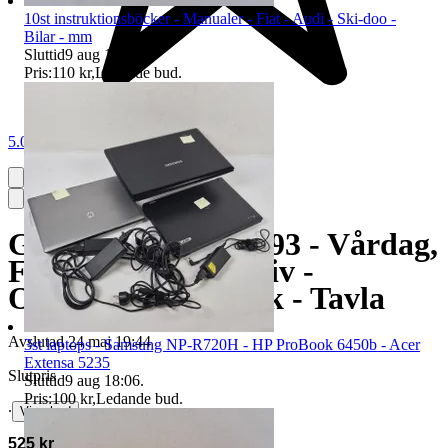
10st instruktionsböcker - Manualer - Fiat - Audi - Ski-doo -
Bilar - mm
Sluttid
9 aug 18:05
.
Pris:
110 kr
,
Ledande bud
.
5.0
Gustav Edwall - 1993 - Vårdag,
Frösön - Gårdsmotiv -
Oljemålning på duk - Tavla
Avslutad
24 maj 19:44
3st laptops - Samsung NP-R720H - HP ProBook 6450b - Acer
Extensa 5235
Slutpris
Sluttid
9 aug 18:06
.
Pris:
100 kr
,
Ledande bud
.
∙
Visa bud
525 kr