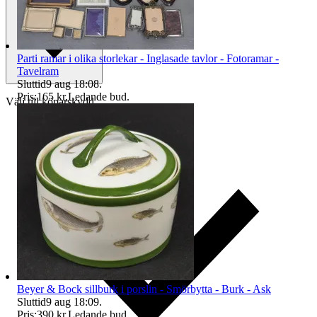
Parti ramar i olika storlekar - Inglasade tavlor - Fotoramar -
Tavelram
Sluttid
9 aug 18:08
.
Pris:
165 kr
,
Ledande bud
.
Välj till köparskydd
Beyer & Bock sillburk i porslin - Smörbytta - Burk - Ask
Sluttid
9 aug 18:09
.
Pris:
390 kr
,
Ledande bud
.