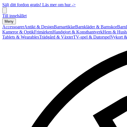
Sälj ditt fordon gratis! Läs mer om hur ->
Till innehållet
Meny
Accessoarer
Antikt & Design
Barnartiklar
Barnkläder & Barnskor
Barnl
Kameror & Optik
Frimärken
Handgjort & Konsthantverk
Hem & Hushå
Tablets & Wearables
Trädgård & Växter
TV-spel & Datorspel
Vykort &