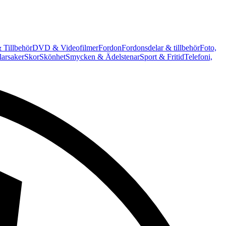
 Tillbehör
DVD & Videofilmer
Fordon
Fordonsdelar & tillbehör
Foto,
arsaker
Skor
Skönhet
Smycken & Ädelstenar
Sport & Fritid
Telefoni,