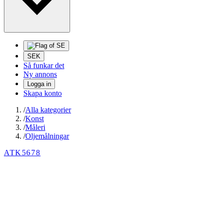
SEK
Så funkar det
Ny annons
Logga in
Skapa konto
/
Alla kategorier
/
Konst
/
Måleri
/
Oljemålningar
ATK5678