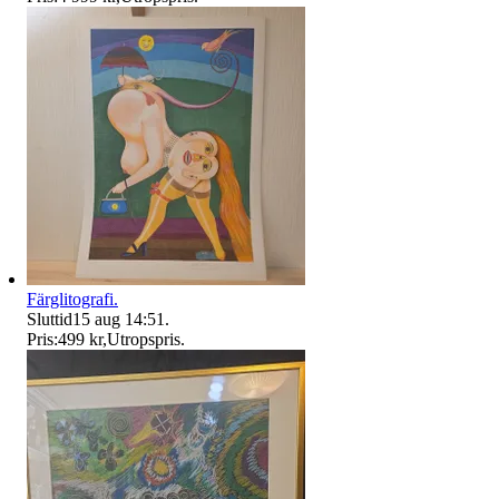
Färglitografi.
Sluttid
15 aug 14:51
.
Pris:
499 kr
,
Utropspris
.