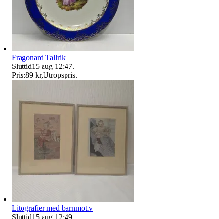
Fragonard Tallrik
Sluttid
15 aug 12:47
.
Pris:
89 kr
,
Utropspris
.
Litografier med barnmotiv
Sluttid
15 aug 12:49
.