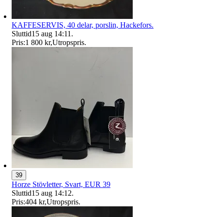
KAFFESERVIS, 40 delar, porslin, Hackefors.
Sluttid
15 aug 14:11
.
Pris:
1 800 kr
,
Utropspris
.
39
Horze Stövletter, Svart, EUR 39
Sluttid
15 aug 14:12
.
Pris:
404 kr
,
Utropspris
.