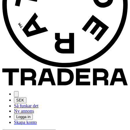
SEK
Så funkar det
Ny annons
Logga in
Skapa konto