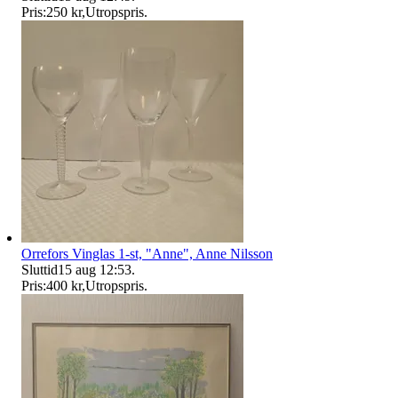
Pris:
250 kr
,
Utropspris
.
Orrefors Vinglas 1-st, "Anne", Anne Nilsson
Sluttid
15 aug 12:53
.
Pris:
400 kr
,
Utropspris
.