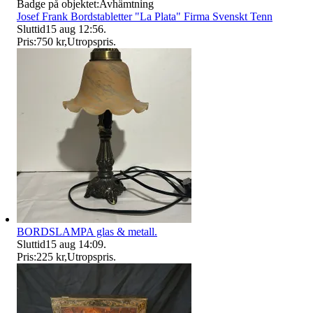
Badge på objektet:
Avhämtning
Josef Frank Bordstabletter "La Plata" Firma Svenskt Tenn
Sluttid
15 aug 12:56
.
Pris:
750 kr
,
Utropspris
.
BORDSLAMPA glas & metall.
Sluttid
15 aug 14:09
.
Pris:
225 kr
,
Utropspris
.