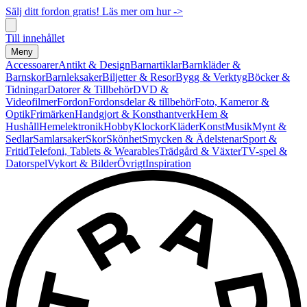
Sälj ditt fordon gratis! Läs mer om hur ->
Till innehållet
Meny
Accessoarer
Antikt & Design
Barnartiklar
Barnkläder &
Barnskor
Barnleksaker
Biljetter & Resor
Bygg & Verktyg
Böcker &
Tidningar
Datorer & Tillbehör
DVD &
Videofilmer
Fordon
Fordonsdelar & tillbehör
Foto, Kameror &
Optik
Frimärken
Handgjort & Konsthantverk
Hem &
Hushåll
Hemelektronik
Hobby
Klockor
Kläder
Konst
Musik
Mynt &
Sedlar
Samlarsaker
Skor
Skönhet
Smycken & Ädelstenar
Sport &
Fritid
Telefoni, Tablets & Wearables
Trädgård & Växter
TV-spel &
Datorspel
Vykort & Bilder
Övrigt
Inspiration