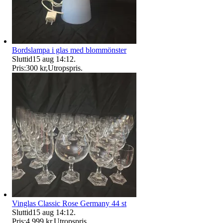
Bordslampa i glas med blommönster
Sluttid
15 aug 14:12
.
Pris:
300 kr
,
Utropspris
.
Vinglas Classic Rose Germany 44 st
Sluttid
15 aug 14:12
.
Pris:
4 999 kr
,
Utropspris
.