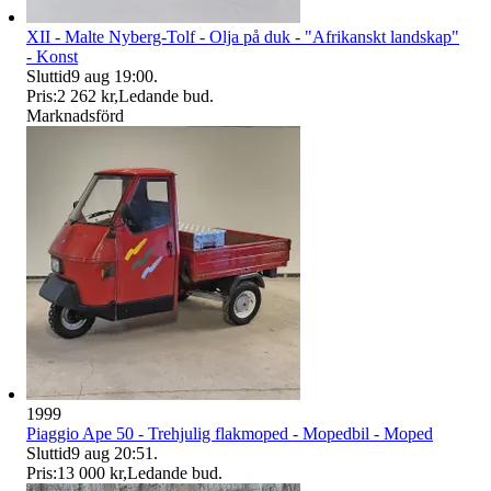
XII - Malte Nyberg-Tolf - Olja på duk - "Afrikanskt landskap"
- Konst
Sluttid
9 aug 19:00
.
Pris:
2 262 kr
,
Ledande bud
.
Marknadsförd
1999
Piaggio Ape 50 - Trehjulig flakmoped - Mopedbil - Moped
Sluttid
9 aug 20:51
.
Pris:
13 000 kr
,
Ledande bud
.