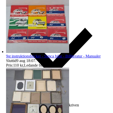
9st instruktionsböcker - Simca bilar - Billiteratur - Manualer
Sluttid
9 aug 18:07
.
Pris:
110 kr
,
Ledande bud
.
Ersättning om varan inte är som beskriven