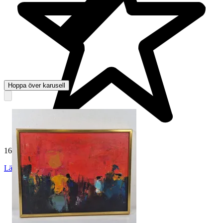
Hoppa över karusell
165 031 omdömen
Läs omdömen
Följ