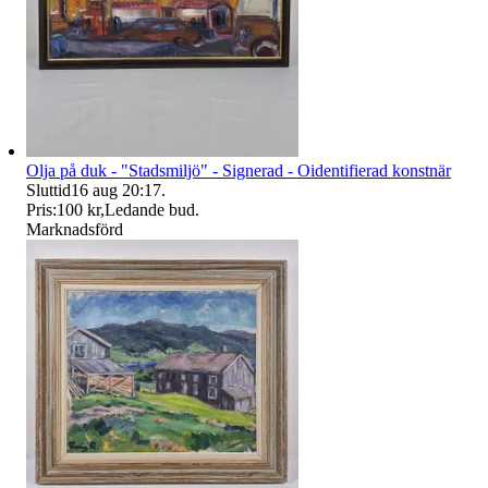
Olja på duk - "Stadsmiljö" - Signerad - Oidentifierad konstnär
Sluttid
16 aug 20:17
.
Pris:
100 kr
,
Ledande bud
.
Marknadsförd