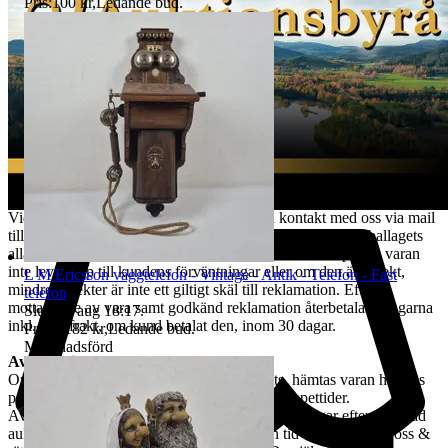
nödvändigt. Värdeminskningen bedöms från fall till fall. Vi försöker
Pris:
100 kr
,
Ledande bud
.
hantera alla returer så snabbt som möjligt. Efter att kundens retur
hanterats återbetalas pengarna för den köpta varan. Ångerrätten
avser ej det externa köpet av leverans av objektet då
konsumenten/köparen uttryckligen har samtyckt till att tjänsten
börjar utföras och gått med på att det inte finns någon ångerrätt när
tjänsten har fullgjorts. Om misstanke att ångerrätt missbrukas, tex
används för att ej behöva stå fast vid bud och därmed påverka
budgivningsprocessen, förbehåller sig vi oss rätten att stänga av
kundens konto för vidare budgivning hos oss.
REKLAMATION
Vid Reklamation ska kunden omgående ta kontakt med oss via mail
till tradera@jabab.se samt bifoga bilder på varan samt emballagets
alla sidor och packmateriel. Notera att det är skillnad på om varan
inte lever upp till kundens förväntningar eller om den är defekt,
L M Ericsson väggtelefon - Vintage - Antik - Telefon - Fast
mindre defekter är inte ett giltigt skäl till reklamation. Efter
telefon
mottagande av vara samt godkänd reklamation återbetalas pengarna
Sluttid
9 aug 18:17
.
inkl. returfrakt, om kund betalat den, inom 30 dagar.
Pris:
1 182 kr
,
Ledande bud
.
Marknadsförd
Avhämtning
Om ingen annan avhämtningsadress angetts, hämtas varan hos oss
på Tjalmargatan 4B i Östersund under våra öppettider.
Avhämtning av vunna varor skall ske inom 10 dagar efter avslutad
auktion. Om varan ej hämtas inom angiven tid tillfaller varan oss &