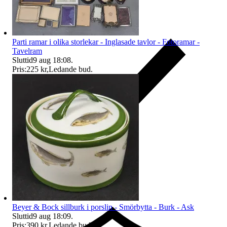
Parti ramar i olika storlekar - Inglasade tavlor - Fotoramar -
Tavelram
Sluttid
9 aug 18:08
.
Pris:
225 kr
,
Ledande bud
.
Ersättning om du inte får din vara
Beyer & Bock sillburk i porslin - Smörbytta - Burk - Ask
Sluttid
9 aug 18:09
.
Pris:
390 kr
,
Ledande bud
.