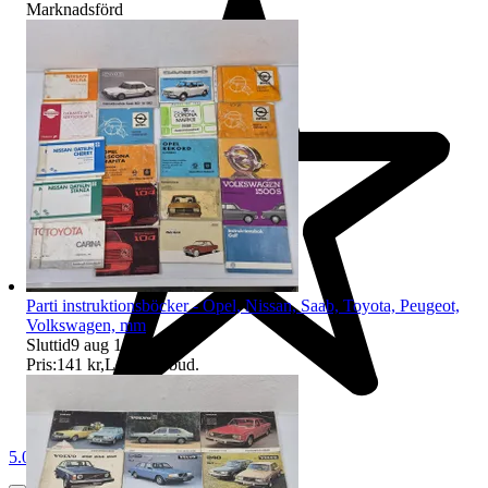
Marknadsförd
Parti instruktionsböcker - Opel, Nissan, Saab, Toyota, Peugeot,
Volkswagen, mm
Sluttid
9 aug 18:03
.
Pris:
141 kr
,
Ledande bud
.
5.0