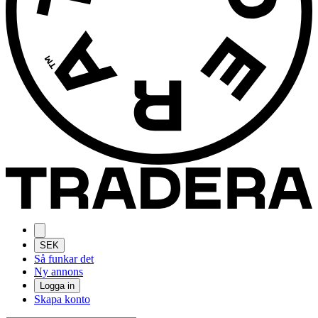
SEK
Så funkar det
Ny annons
Logga in
Skapa konto