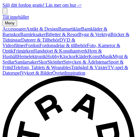
Sälj ditt fordon gratis! Läs mer om hur ->
Till innehållet
Meny
Accessoarer
Antikt & Design
Barnartiklar
Barnkläder &
Barnskor
Barnleksaker
Biljetter & Resor
Bygg & Verktyg
Böcker &
Tidningar
Datorer & Tillbehör
DVD &
Videofilmer
Fordon
Fordonsdelar & tillbehör
Foto, Kameror &
Optik
Frimärken
Handgjort & Konsthantverk
Hem &
Hushåll
Hemelektronik
Hobby
Klockor
Kläder
Konst
Musik
Mynt &
Sedlar
Samlarsaker
Skor
Skönhet
Smycken & Ädelstenar
Sport &
Fritid
Telefoni, Tablets & Wearables
Trädgård & Växter
TV-spel &
Datorspel
Vykort & Bilder
Övrigt
Inspiration