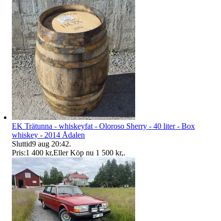
EK Trätunna - whiskeyfat - Oloroso Sherry - 40 liter - Box
whiskey - 2014 Ådalen
Sluttid
9 aug 20:42
.
Pris:
1 400 kr
,
Eller Köp nu
1 500 kr
,
.