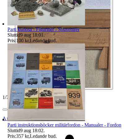
Parti kuriosa - Figuriner - Souvenirer
Sluttid
9 aug 18:01
.
Pris:
100 kr
,
Ledande bud
.
1
/
7
Auktionsbyra
Parti instruktionsböcker militärfordon - Manualer - Fordon
Sluttid
9 aug 18:02
.
Pris:
357 kr
,
Ledande bud
.