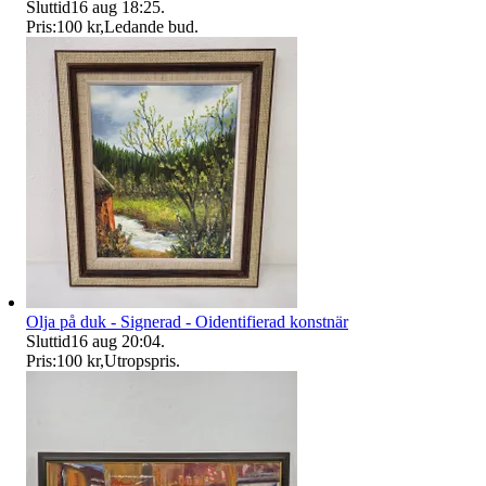
Sluttid
16 aug 18:25
.
Pris:
100 kr
,
Ledande bud
.
Olja på duk - Signerad - Oidentifierad konstnär
Sluttid
16 aug 20:04
.
Pris:
100 kr
,
Utropspris
.