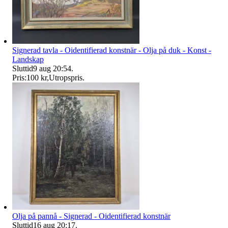
Signerad tavla - Oidentifierad konstnär - Olja på duk - Konst -
Landskap
Sluttid
9 aug 20:54
.
Pris:
100 kr
,
Utropspris
.
Olja på pannå - Signerad - Oidentifierad konstnär
Sluttid
16 aug 20:17
.