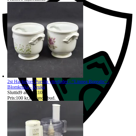
2st Hackefors Porslin ytterfoder - "Linnea Borealis" -
Blomkruka - Kruka
Sluttid
9 aug 18:10
.
Pris:
100 kr
,
Ledande bud
.