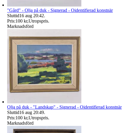
"Gård" - Olja på duk - Signerad - Oidentifierad konstnär
Sluttid
16 aug 20:42
.
Pris:
100 kr
,
Utropspris
.
Marknadsförd
Olja på duk - "Landskap" - Signerad - Oidentifierad konstnär
Sluttid
16 aug 20:49
.
Pris:
100 kr
,
Utropspris
.
Marknadsförd