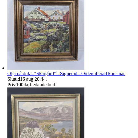
Olja på duk - "Skärgård" - Signerad - Oidentifierad konstnär
Sluttid
16 aug 20:44
.
Pris:
100 kr
,
Ledande bud
.