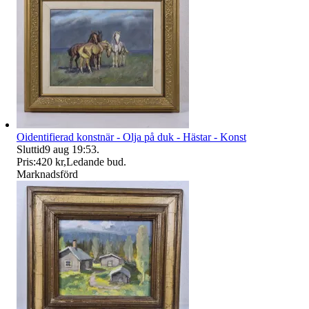
Oidentifierad konstnär - Olja på duk - Hästar - Konst
Sluttid
9 aug 19:53
.
Pris:
420 kr
,
Ledande bud
.
Marknadsförd