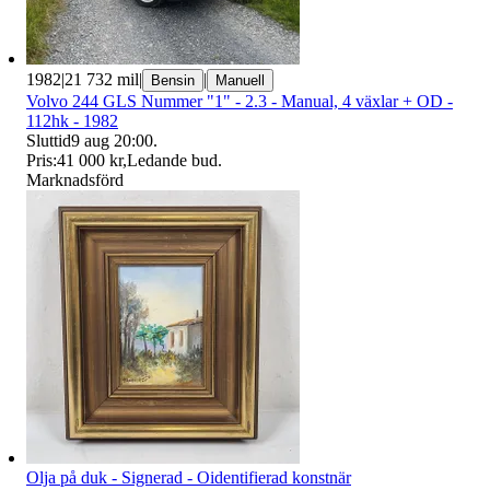
1982
|
21 732 mil
|
|
Bensin
Manuell
Volvo 244 GLS Nummer "1" - 2.3 - Manual, 4 växlar + OD -
112hk - 1982
Sluttid
9 aug 20:00
.
Pris:
41 000 kr
,
Ledande bud
.
Marknadsförd
Olja på duk - Signerad - Oidentifierad konstnär