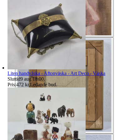
Liten handväska - Aftonväska - Art Deco - Väska
Sluttid
9 aug 18:00
.
Pris:
472 kr
,
Ledande bud
.