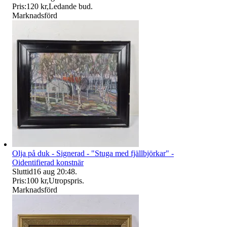
Pris:
120 kr
,
Ledande bud
.
Marknadsförd
Olja på duk - Signerad - "Stuga med fjällbjörkar" -
Oidentifierad konstnär
Sluttid
16 aug 20:48
.
Pris:
100 kr
,
Utropspris
.
Marknadsförd