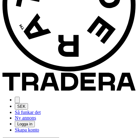
SEK
Så funkar det
Ny annons
Logga in
Skapa konto