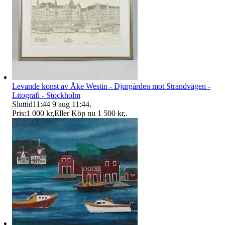
Levande konst av Åke Westin - Djurgården mot Strandvägen -
Litografi - Stockholm
Sluttid
11:44
9 aug 11:44
.
Pris:
1 000 kr
,
Eller Köp nu
1 500 kr
,
.