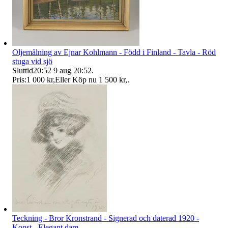
Oljemålning av Ejnar Kohlmann - Född i Finland - Tavla - Röd
stuga vid sjö
Sluttid
20:52
9 aug 20:52
.
Pris:
1 000 kr
,
Eller Köp nu
1 500 kr
,
.
Teckning - Bror Kronstrand - Signerad och daterad 1920 -
Konst - Elegant dam