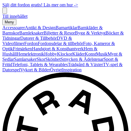
Sälj ditt fordon gratis! Läs mer om hur ->
Till innehållet
Meny
Accessoarer
Antikt & Design
Barnartiklar
Barnkläder &
Barnskor
Barnleksaker
Biljetter & Resor
Bygg & Verktyg
Böcker &
Tidningar
Datorer & Tillbehör
DVD &
Videofilmer
Fordon
Fordonsdelar & tillbehör
Foto, Kameror &
Optik
Frimärken
Handgjort & Konsthantverk
Hem &
Hushåll
Hemelektronik
Hobby
Klockor
Kläder
Konst
Musik
Mynt &
Sedlar
Samlarsaker
Skor
Skönhet
Smycken & Ädelstenar
Sport &
Fritid
Telefoni, Tablets & Wearables
Trädgård & Växter
TV-spel &
Datorspel
Vykort & Bilder
Övrigt
Inspiration