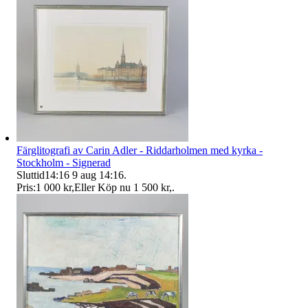
Färglitografi av Carin Adler - Riddarholmen med kyrka -
Stockholm - Signerad
Sluttid
14:16
9 aug 14:16
.
Pris:
1 000 kr
,
Eller Köp nu
1 500 kr
,
.