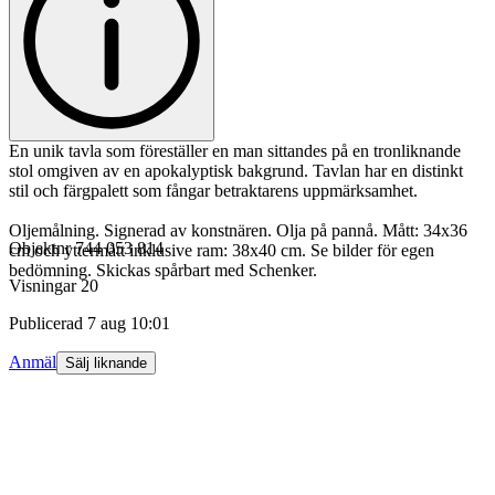
En unik tavla som föreställer en man sittandes på en tronliknande
stol omgiven av en apokalyptisk bakgrund. Tavlan har en distinkt
stil och färgpalett som fångar betraktarens uppmärksamhet.
Oljemålning. Signerad av konstnären. Olja på pannå. Mått: 34x36
Objektnr
744 053 814
cm och yttermått inklusive ram: 38x40 cm. Se bilder för egen
bedömning. Skickas spårbart med Schenker.
Visningar
20
Publicerad
7 aug 10:01
Anmäl
Sälj liknande