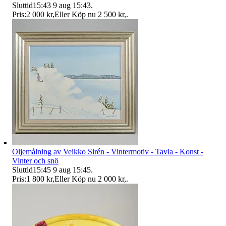
Sluttid
15:43
9 aug 15:43
.
Pris:
2 000 kr
,
Eller Köp nu
2 500 kr
,
.
Oljemålning av Veikko Sirén - Vintermotiv - Tavla - Konst -
Vinter och snö
Sluttid
15:45
9 aug 15:45
.
Pris:
1 800 kr
,
Eller Köp nu
2 000 kr
,
.