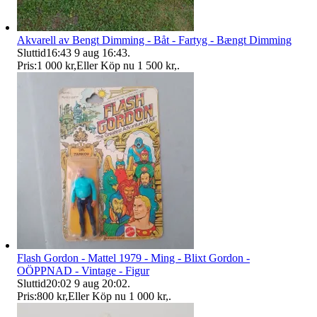
Akvarell av Bengt Dimming - Båt - Fartyg - Bængt Dimming
Sluttid
16:43
9 aug 16:43
.
Pris:
1 000 kr
,
Eller Köp nu
1 500 kr
,
.
Flash Gordon - Mattel 1979 - Ming - Blixt Gordon -
OÖPPNAD - Vintage - Figur
Sluttid
20:02
9 aug 20:02
.
Pris:
800 kr
,
Eller Köp nu
1 000 kr
,
.