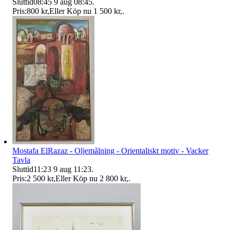
Sluttid
08:45
9 aug 08:45
.
Pris:
800 kr
,
Eller Köp nu
1 500 kr
,
.
Mostafa ElRazaz - Oljemålning - Orientaliskt motiv - Vacker
Tavla
Sluttid
11:23
9 aug 11:23
.
Pris:
2 500 kr
,
Eller Köp nu
2 800 kr
,
.