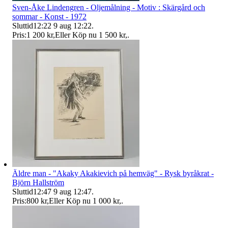
Sven-Åke Lindengren - Oljemålning - Motiv : Skärgård och
sommar - Konst - 1972
Sluttid
12:22
9 aug 12:22
.
Pris:
1 200 kr
,
Eller Köp nu
1 500 kr
,
.
Äldre man - "Akaky Akakievich på hemväg" - Rysk byråkrat -
Björn Hallström
Sluttid
12:47
9 aug 12:47
.
Pris:
800 kr
,
Eller Köp nu
1 000 kr
,
.