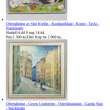
Oljemålning av Stig Kjellin - Kustlandskap - Konst - Tavla -
Naturmotiv
Sluttid
14:44
9 aug 14:44
.
Pris:
1 500 kr
,
Eller Köp nu
2 000 kr
,
.
Oljemålning - Georg Lindström - Österlånggatan - Gamla Stan
- Stockholm