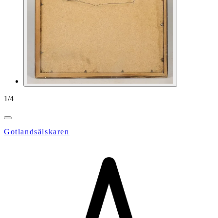
1
/
4
Gotlandsälskaren