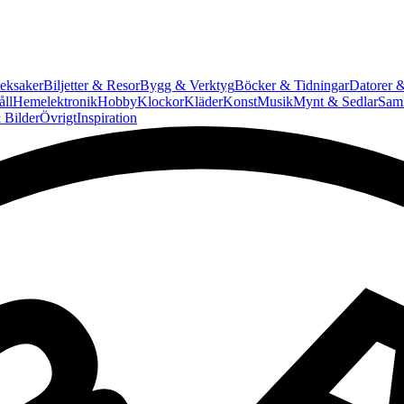
eksaker
Biljetter & Resor
Bygg & Verktyg
Böcker & Tidningar
Datorer &
ll
Hemelektronik
Hobby
Klockor
Kläder
Konst
Musik
Mynt & Sedlar
Saml
 Bilder
Övrigt
Inspiration