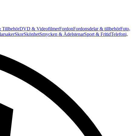
 Tillbehör
DVD & Videofilmer
Fordon
Fordonsdelar & tillbehör
Foto,
arsaker
Skor
Skönhet
Smycken & Ädelstenar
Sport & Fritid
Telefoni,