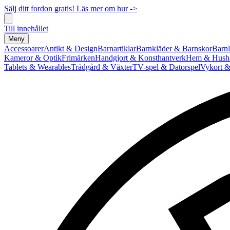
Sälj ditt fordon gratis! Läs mer om hur ->
Till innehållet
Meny
Accessoarer
Antikt & Design
Barnartiklar
Barnkläder & Barnskor
Barnl
Kameror & Optik
Frimärken
Handgjort & Konsthantverk
Hem & Hushå
Tablets & Wearables
Trädgård & Växter
TV-spel & Datorspel
Vykort &