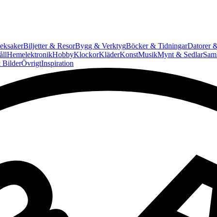
eksaker
Biljetter & Resor
Bygg & Verktyg
Böcker & Tidningar
Datorer &
ll
Hemelektronik
Hobby
Klockor
Kläder
Konst
Musik
Mynt & Sedlar
Saml
 Bilder
Övrigt
Inspiration