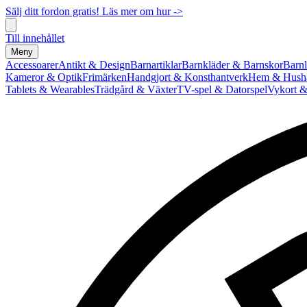
Sälj ditt fordon gratis! Läs mer om hur ->
Till innehållet
Meny
Accessoarer
Antikt & Design
Barnartiklar
Barnkläder & Barnskor
Barnl
Kameror & Optik
Frimärken
Handgjort & Konsthantverk
Hem & Hushå
Tablets & Wearables
Trädgård & Växter
TV-spel & Datorspel
Vykort &