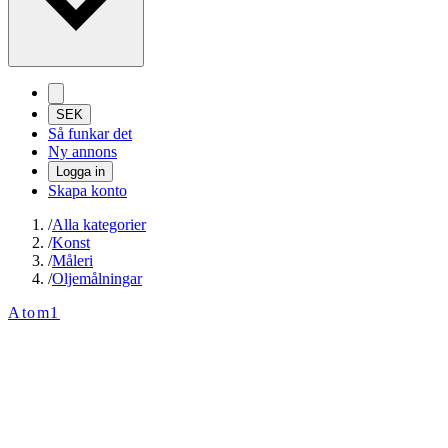
SEK
Så funkar det
Ny annons
Logga in
Skapa konto
/
Alla kategorier
/
Konst
/
Måleri
/
Oljemålningar
Atom1