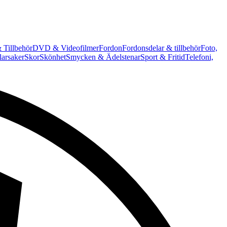
 Tillbehör
DVD & Videofilmer
Fordon
Fordonsdelar & tillbehör
Foto,
arsaker
Skor
Skönhet
Smycken & Ädelstenar
Sport & Fritid
Telefoni,