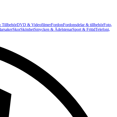
 Tillbehör
DVD & Videofilmer
Fordon
Fordonsdelar & tillbehör
Foto,
arsaker
Skor
Skönhet
Smycken & Ädelstenar
Sport & Fritid
Telefoni,