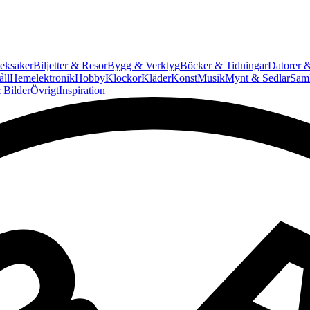
eksaker
Biljetter & Resor
Bygg & Verktyg
Böcker & Tidningar
Datorer &
ll
Hemelektronik
Hobby
Klockor
Kläder
Konst
Musik
Mynt & Sedlar
Saml
 Bilder
Övrigt
Inspiration