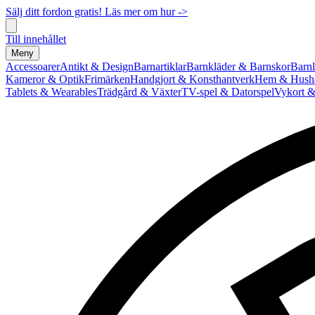
Sälj ditt fordon gratis! Läs mer om hur ->
Till innehållet
Meny
Accessoarer
Antikt & Design
Barnartiklar
Barnkläder & Barnskor
Barnl
Kameror & Optik
Frimärken
Handgjort & Konsthantverk
Hem & Hushå
Tablets & Wearables
Trädgård & Växter
TV-spel & Datorspel
Vykort &