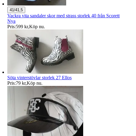
41/41,5
Vackra vita sandaler skor med strass storlek 40 från Scorett
Nya
Pris:
599 kr
,
Köp nu
.
Söta vinterstövlar storlek 27 Ellos
Pris:
79 kr
,
Köp nu
.