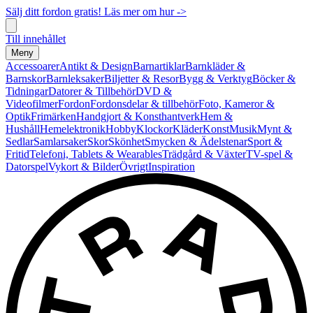
Sälj ditt fordon gratis! Läs mer om hur ->
Till innehållet
Meny
Accessoarer
Antikt & Design
Barnartiklar
Barnkläder &
Barnskor
Barnleksaker
Biljetter & Resor
Bygg & Verktyg
Böcker &
Tidningar
Datorer & Tillbehör
DVD &
Videofilmer
Fordon
Fordonsdelar & tillbehör
Foto, Kameror &
Optik
Frimärken
Handgjort & Konsthantverk
Hem &
Hushåll
Hemelektronik
Hobby
Klockor
Kläder
Konst
Musik
Mynt &
Sedlar
Samlarsaker
Skor
Skönhet
Smycken & Ädelstenar
Sport &
Fritid
Telefoni, Tablets & Wearables
Trädgård & Växter
TV-spel &
Datorspel
Vykort & Bilder
Övrigt
Inspiration