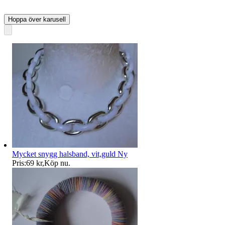
Hoppa över karusell
Mycket snygg halsband, vit,guld Ny
Pris:
69 kr
,
Köp nu
.