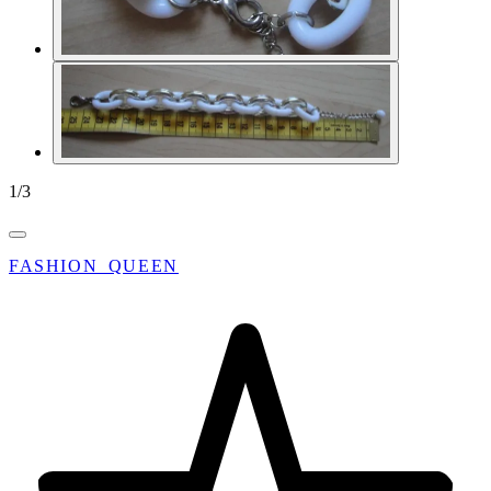
1
/
3
FASHION_QUEEN