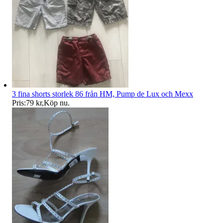
3 fina shorts storlek 86 från HM, Pump de Lux och Mexx
Pris:
79 kr
,
Köp nu
.