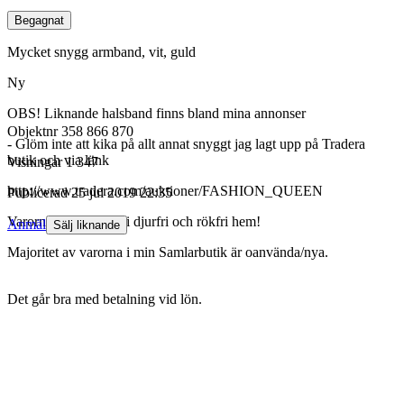
Begagnat
Mycket snygg armband, vit, guld
Ny
OBS! Liknande halsband finns bland mina annonser
Objektnr
358 866 870
- Glöm inte att kika på allt annat snyggt jag lagt upp på Tradera
butik och via länk
Visningar
1 347
http://www.tradera.com/auktioner/FASHION_QUEEN
Publicerad
25 jul 2019 22:35
Varorna befinner sig i djurfri och rökfri hem!
Anmäl
Sälj liknande
Majoritet av varorna i min Samlarbutik är oanvända/nya.
Det går bra med betalning vid lön.