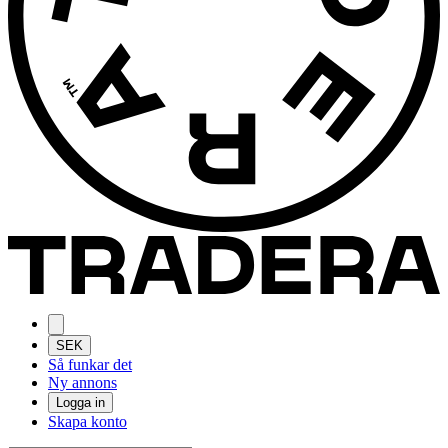
SEK
Så funkar det
Ny annons
Logga in
Skapa konto