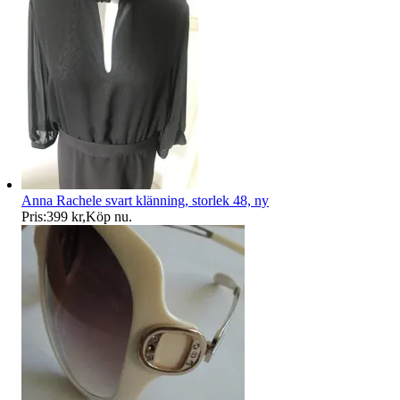
Anna Rachele svart klänning, storlek 48, ny
Pris:
399 kr
,
Köp nu
.