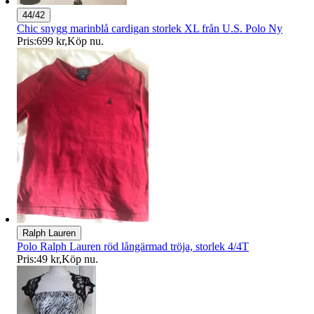
44/42
Chic snygg marinblå cardigan storlek XL från U.S. Polo Ny
Pris:
699 kr
,
Köp nu
.
Ralph Lauren
Polo Ralph Lauren röd långärmad tröja, storlek 4/4T
Pris:
49 kr
,
Köp nu
.