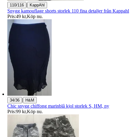
|
110/116
KappAhl
Snygg kamouflage shorts storlek 110 fina detaljer från Kappahl
Pris:
49 kr
,
Köp nu
.
|
34/36
H&M
Chic snygg chiffong marinblå kjol storlek S, HM, ny
Pris:
99 kr
,
Köp nu
.