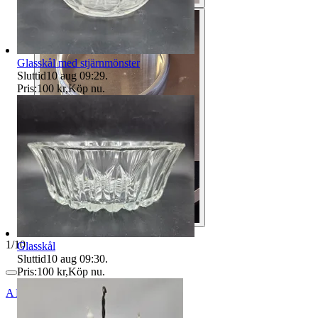
Glasskål med stjärnmönster
Sluttid
10 aug 09:29
.
Pris:
100 kr
,
Köp nu
.
1
/
10
Glasskål
Sluttid
10 aug 09:30
.
Pris:
100 kr
,
Köp nu
.
ANTIQUS_BÅLSTA_AB