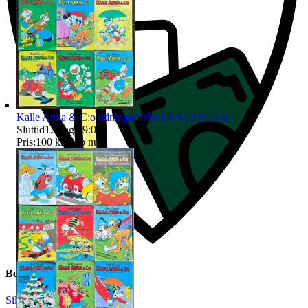
Kalle Anka & C:o tidningar från 1969-1979, 9 st.
Sluttid
12 aug 09:08
.
Pris:
100 kr
,
Köp nu
.
Beskrivning
Silver
|