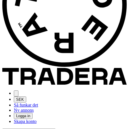
SEK
Så funkar det
Ny annons
Logga in
Skapa konto