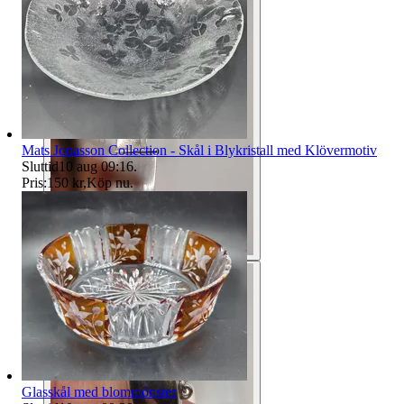
Mats Jonasson Collection - Skål i Blykristall med Klövermotiv
Sluttid
10 aug 09:16
.
Pris:
150 kr
,
Köp nu
.
Glasskål med blommönster