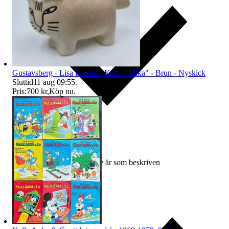
Gustavsberg - Lisa Larson - Katt - "Mika" - Brun - Nyskick
Sluttid
11 aug 09:55
.
Pris:
700 kr
,
Köp nu
.
Ersättning om varan inte är som beskriven