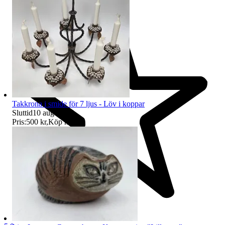
Takkrona i smide för 7 ljus - Löv i koppar
Sluttid
10 aug 09:33
.
Pris:
500 kr
,
Köp nu
.