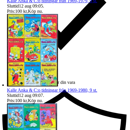
Kalle Anka & C:o tidningar från 1969-1979, 9 st.
Sluttid
12 aug 09:05
.
Pris:
100 kr
,
Köp nu
.
Ersättning om du inte får din vara
Kalle Anka & C:o tidningar från 1969-1980, 9 st.
Sluttid
12 aug 09:07
.
Pris:
100 kr
,
Köp nu
.