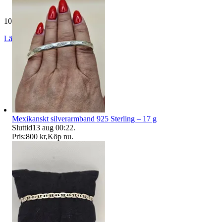
10 607 omdömen
Läs omdömen
Följ
Mexikanskt silverarmband 925 Sterling – 17 g
Sluttid
13 aug 00:22
.
Pris:
800 kr
,
Köp nu
.