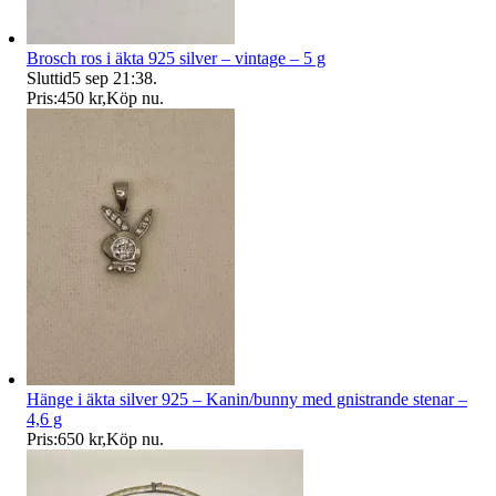
Brosch ros i äkta 925 silver – vintage – 5 g
Sluttid
5 sep 21:38
.
Pris:
450 kr
,
Köp nu
.
Hänge i äkta silver 925 – Kanin/bunny med gnistrande stenar –
4,6 g
Pris:
650 kr
,
Köp nu
.