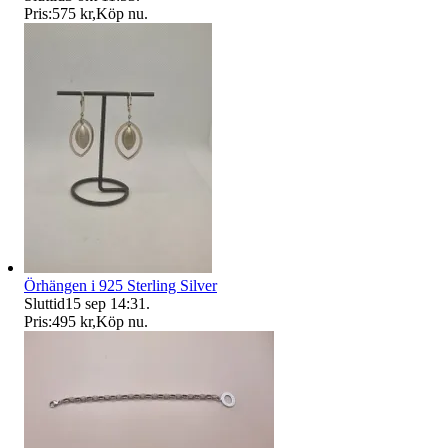
Pris:
575 kr
,
Köp nu
.
Örhängen i 925 Sterling Silver
Sluttid
15 sep 14:31
.
Pris:
495 kr
,
Köp nu
.