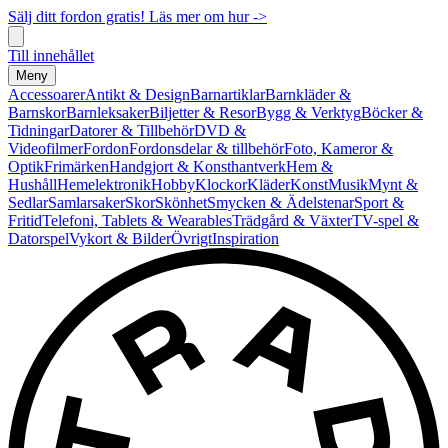
Sälj ditt fordon gratis! Läs mer om hur ->
Till innehållet
Meny
Accessoarer
Antikt & Design
Barnartiklar
Barnkläder &
Barnskor
Barnleksaker
Biljetter & Resor
Bygg & Verktyg
Böcker &
Tidningar
Datorer & Tillbehör
DVD &
Videofilmer
Fordon
Fordonsdelar & tillbehör
Foto, Kameror &
Optik
Frimärken
Handgjort & Konsthantverk
Hem &
Hushåll
Hemelektronik
Hobby
Klockor
Kläder
Konst
Musik
Mynt &
Sedlar
Samlarsaker
Skor
Skönhet
Smycken & Ädelstenar
Sport &
Fritid
Telefoni, Tablets & Wearables
Trädgård & Växter
TV-spel &
Datorspel
Vykort & Bilder
Övrigt
Inspiration