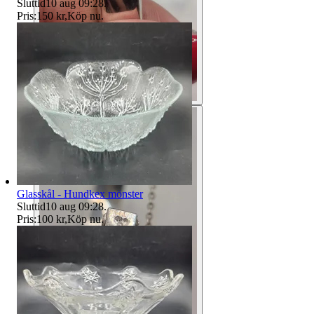
Sluttid
10 aug 09:28
.
Pris:
150 kr
,
Köp nu
.
Glasskål - Hundkex mönster
Sluttid
10 aug 09:28
.
Pris:
100 kr
,
Köp nu
.