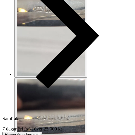
Samfrakt
7 dagar
|
Fri frakt över 25 000 kr
Hoppa över karusell