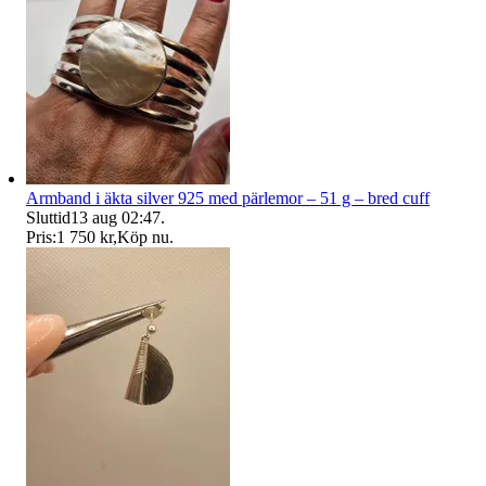
Armband i äkta silver 925 med pärlemor – 51 g – bred cuff
Sluttid
13 aug 02:47
.
Pris:
1 750 kr
,
Köp nu
.