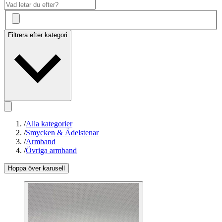
Filtrera efter kategori
/
Alla kategorier
/
Smycken & Ädelstenar
/
Armband
/
Övriga armband
Hoppa över karusell