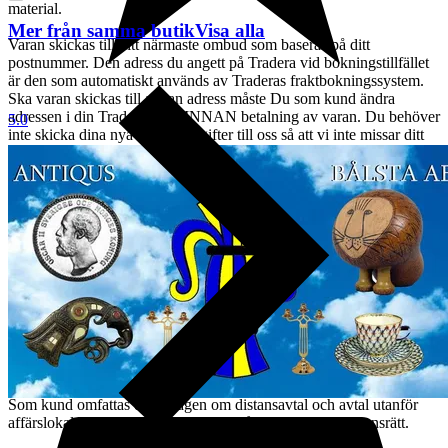
material.
Mer från samma butik
Visa alla
Varan skickas till ditt närmaste ombud som baseras på ditt
postnummer. Den adress du angett på Tradera vid bokningstillfället
är den som automatiskt används av Traderas fraktbokningssystem.
Ska varan skickas till annan adress måste Du som kund ändra
adressen i din Traderaprofil INNAN betalning av varan. Du behöver
5.0
inte skicka dina nya adressuppgifter till oss så att vi inte missar ditt
meddelande av något skäl.
Vi erbjuder samfrakt i den mån det är möjligt på auktioner som går
ut inom 7 dagar, om det finns plats i kartongen och bruttovikten inte
överstiger 20 kg.
Vi postar inom 2-3 dagar efter erhållen betalning. Mobilnummer
måste anges i din traderaprofil då avisering sker via sms.
Kunden står för returkostnaden vid felaktig leverans uppgift eller ej
utlöst paket, önskas varan återsändas tillkommer ny fraktkostnad.
Ångerrätt & Reklamation
Som kund omfattas du av lagen om distansavtal och avtal utanför
affärslokaler vilket innebär 14 dagars ånger- & reklamationsrätt.