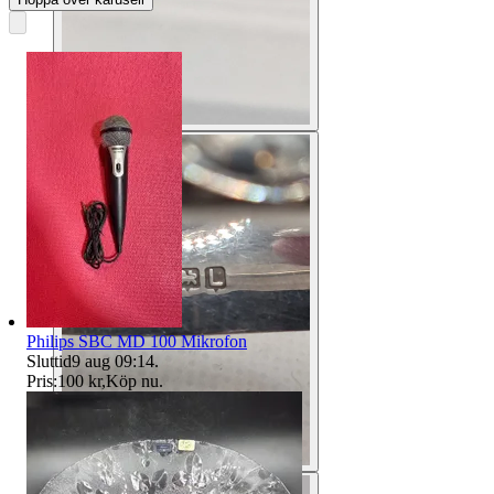
Philips SBC MD 100 Mikrofon
Sluttid
9 aug 09:14
.
Pris:
100 kr
,
Köp nu
.