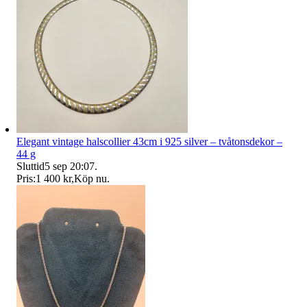
Elegant vintage halscollier 43cm i 925 silver – tvåtonsdekor –
44 g
Sluttid
5 sep 20:07
.
Pris:
1 400 kr
,
Köp nu
.