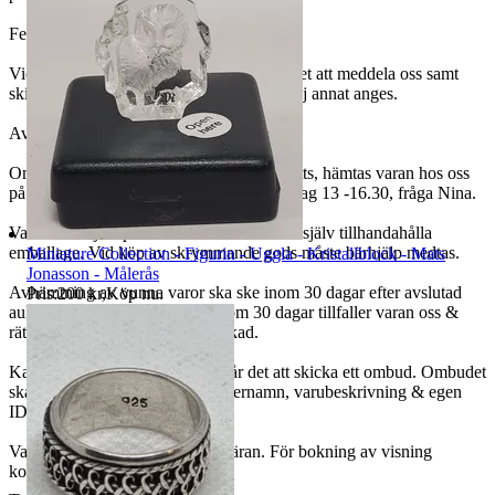
Felleveranser
Vid felleverans har du som kund skyldighet att meddela oss samt
skicka tillbaka den felskickade varan om ej annat anges.
Avhämtning / visning
Om ingen annan avhämtningsadress angetts, hämtas varan hos oss
på Håtunavägen 8 i Bålsta måndag - torsdag 13 -16.30, fråga Nina.
Varorna är ej förpackade & kunden måste själv tillhandahålla
emballage. Vid köp av skrymmande gods måste bärhjälp medtas.
Miniature Collection - Figurin - Uggla - Kristallblock - Mats
Jonasson - Målerås
Avhämtning av vunna varor ska ske inom 30 dagar efter avslutad
Pris:
200 kr
,
Köp nu
.
auktion. Om varan ej hämtas inom 30 dagar tillfaller varan oss &
rätten till återbetalning är förbrukad.
Kan du själv inte hämta varan går det att skicka ett ombud. Ombudet
skall uppge kundens för- och efternamn, varubeskrivning & egen
ID-handling.
Varorna finns att titta på vid begäran. För bokning av visning
kontakta oss.