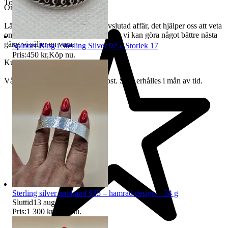
Toppsäljare
Omdöme på säljaren
Lämna gärna ett omdöme efter avslutad affär, det hjälper oss att veta
om du var nöjd med affären eller om vi kan göra något bättre nästa
gång vi säljer en vara.
Spinner Ring i Sterling Silver 925, Storlek 17
Pris:
450 kr
,
Köp nu
.
Kundservice
Vår kundservice bedrivs via e-post. Svar erhålles i mån av tid.
Sterling silver armband 925 – hamrad design – 34 g
Sluttid
13 aug 00:05
.
Pris:
1 300 kr
,
Köp nu
.