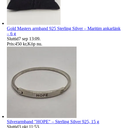
Gold Masters armband 925 Sterling Silver – Maritim ankarlänk
– 6 g
Sluttid
7 sep 13:09
.
Pris:
450 kr
,
Köp nu
.
Silverarmband "HOPE" – Sterling Silver 925, 15 g
Sluttid
3 okt 11:53
.