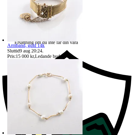
Ersättning om du inte får din vara
Armband, guld 14k
Sluttid
9 aug 20:24
.
Pris:
15 000 kr
,
Ledande bud
.