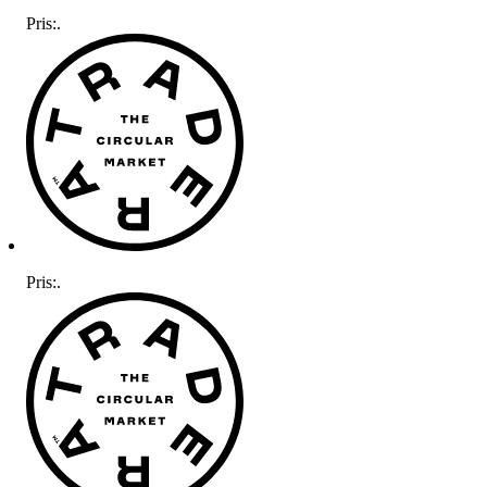
Pris:
.
Pris:
.