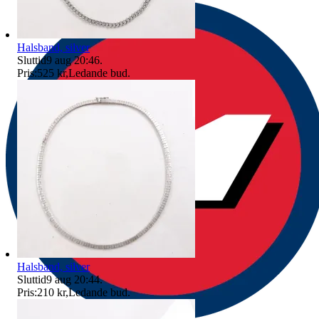
Halsband, silver
Sluttid
9 aug 20:46
.
Pris:
525 kr
,
Ledande bud
.
Halsband, silver
Sluttid
9 aug 20:44
.
Pris:
210 kr
,
Ledande bud
.