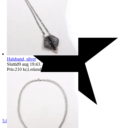
Halsband, silver
Sluttid
9 aug 19:43
.
Pris:
210 kr
,
Ledande bud
.
5.0