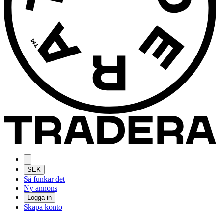
SEK
Så funkar det
Ny annons
Logga in
Skapa konto