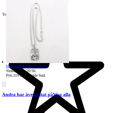
Toppsäljare
Halsband & hänge, silver
Sluttid
9 aug 20:56
.
Pris:
119 kr
,
Ledande bud
.
Andra har även tittat på
Visa alla