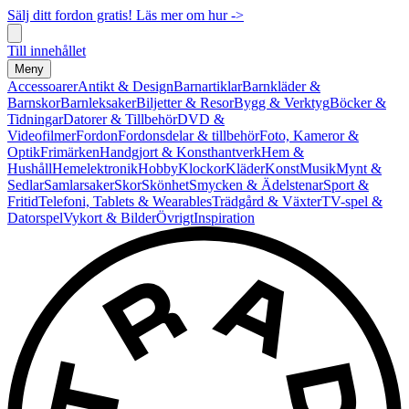
Sälj ditt fordon gratis! Läs mer om hur ->
Till innehållet
Meny
Accessoarer
Antikt & Design
Barnartiklar
Barnkläder &
Barnskor
Barnleksaker
Biljetter & Resor
Bygg & Verktyg
Böcker &
Tidningar
Datorer & Tillbehör
DVD &
Videofilmer
Fordon
Fordonsdelar & tillbehör
Foto, Kameror &
Optik
Frimärken
Handgjort & Konsthantverk
Hem &
Hushåll
Hemelektronik
Hobby
Klockor
Kläder
Konst
Musik
Mynt &
Sedlar
Samlarsaker
Skor
Skönhet
Smycken & Ädelstenar
Sport &
Fritid
Telefoni, Tablets & Wearables
Trädgård & Växter
TV-spel &
Datorspel
Vykort & Bilder
Övrigt
Inspiration