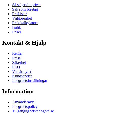
Så säljer du privat
Sälj som företag
ProLister
Välgörenhet
Fraktkalkylatorn
Butik
Priser
Kontakt & Hjälp
Regler
Press
Säkerhet
FAQ
Vad är nytt?
Kundservice
Integritetsinställningar
Information
Användaravtal
Integritetspolicy
Tillgänglighetsredogörelse