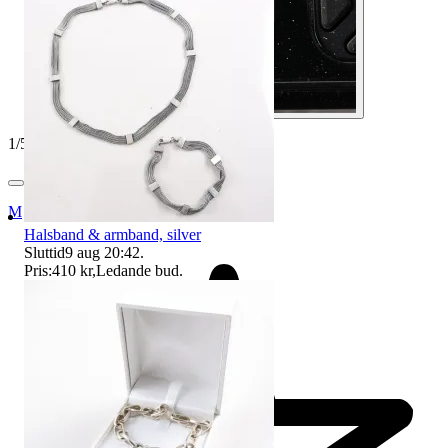
1
/
5
Myrorna
Halsband & armband, silver
Sluttid
9 aug 20:42
.
Pris:
410 kr
,
Ledande bud
.