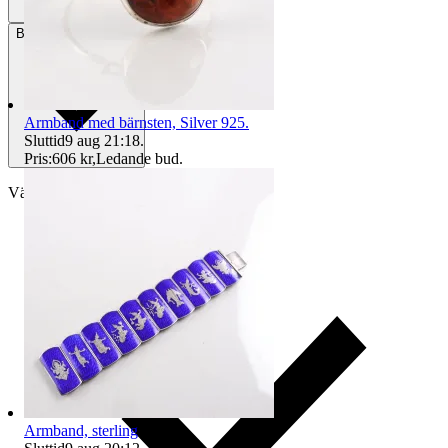
Betalning
Via Tradera
Armband med bärnsten, Silver 925.
Sluttid
9 aug 21:18
.
Pris:
606 kr
,
Ledande bud
.
Välj till köparskydd
Armband, sterling