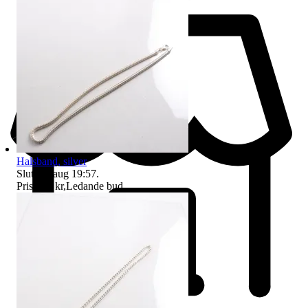
Halsband, silver
Sluttid
9 aug 19:57
.
Pris:
150 kr
,
Ledande bud
.