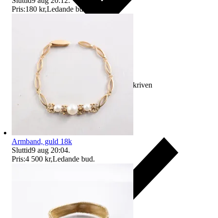
Sluttid
9 aug 20:12
.
Pris:
180 kr
,
Ledande bud
.
Ersättning om varan inte är som beskriven
Armband, guld 18k
Sluttid
9 aug 20:04
.
Pris:
4 500 kr
,
Ledande bud
.